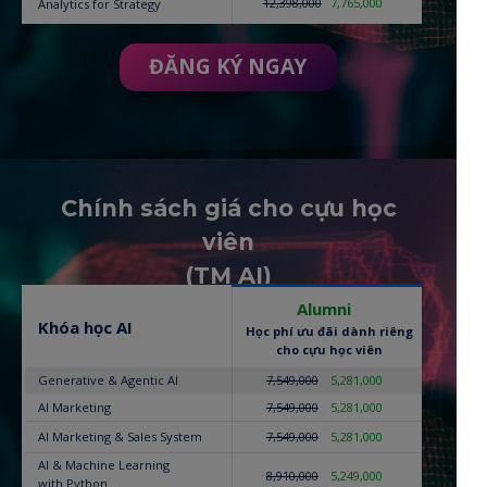
12,398,000
7,765,000
Analytics for Strategy
ĐĂNG KÝ NGAY
Chính sách giá cho cựu học
viên
(TM AI)
Alumni
Khóa học AI
Học phí ưu đãi dành riêng
cho cựu học viên
Generative & Agentic AI
7,549,000
5,281,000
AI Marketing
7,549,000
5,281,000
AI Marketing & Sales System
7,549,000
5,281,000
AI & Machine Learning
8,910,000
5,249,000
with Python