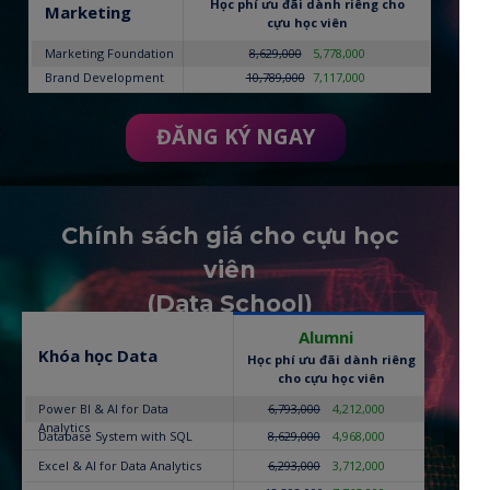
Học phí ưu đãi dành riêng cho
Marketing
cựu học viên
Marketing Foundation
8,629,000
5,778,000
Brand Development
10,789,000
7,117,000
ĐĂNG KÝ NGAY
Chính sách giá cho cựu học
viên
(Data School)
Alumni
Khóa học Data
Học phí ưu đãi dành riêng
cho cựu học viên
Power BI & AI for Data
6,793,000
4,212,000
Analytics
Database System with SQL
8,629,000
4,968,000
Excel & AI for Data Analytics
6,293,000
3,712,000