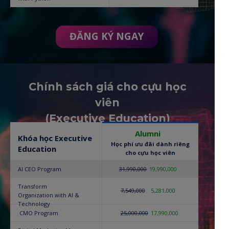
ĐĂNG KÝ NGAY
Chính sách giá cho cựu học
viên
(Executive Education)
Alumni
Khóa học Executive
Học phí ưu đãi dành riêng
Education
cho cựu học viên
AI CEO Program
31,990,000
19,990,000
Transform
7,549,000
5,281,000
Organization with AI &
Technology
CMO Program
25,000,000
17,990,000