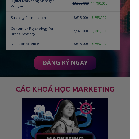
Digital Marketing Manager
18,990,000
14,490,000
Program
Strategy Formulation
5,605,000
3,553,000
Consumer Psychology for
7,549,000
5,281,000
Brand Strategy
Decision Science
5,605,000
3,553,000
ĐĂNG KÝ NGAY
CÁC KHOÁ HỌC MARKETING