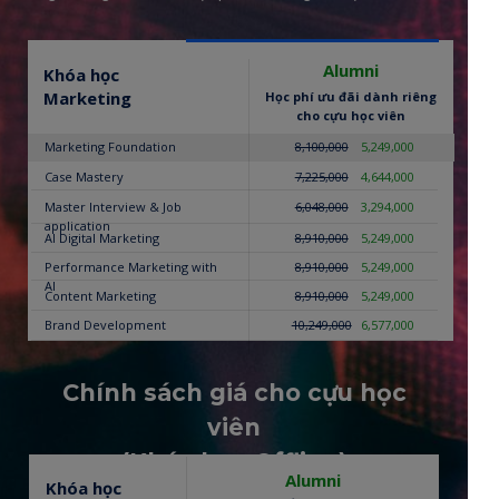
Alumni
Khóa học
Marketing
Học phí ưu đãi dành riêng
cho cựu học viên
Marketing Foundation
8,100,000
5,249,000
Case Mastery
7,225,000
4,644,000
Master Interview & Job
6,048,000
3,294,000
application
AI Digital Marketing
8,910,000
5,249,000
Performance Marketing with
8,910,000
5,249,000
AI
Content Marketing
8,910,000
5,249,000
Brand Development
10,249,000
6,577,000
Chính sách giá cho cựu học
viên
(Khóa học Offline)
Alumni
Khóa học