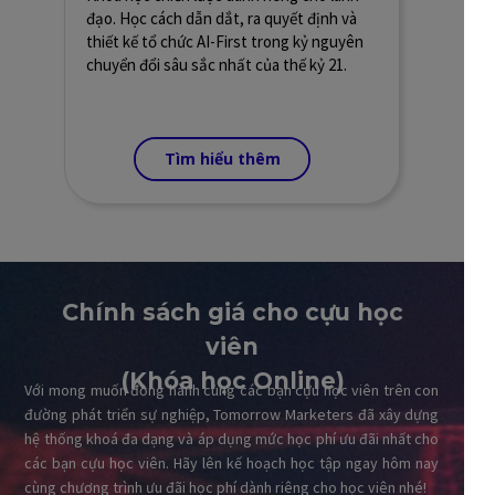
đạo. Học cách dẫn dắt, ra quyết định và
thiết kế tổ chức AI-First trong kỷ nguyên
chuyển đổi sâu sắc nhất của thế kỷ 21.
Tìm hiểu thêm
Chính sách giá cho cựu học
viên
(Khóa học Online)
Với mong muốn đồng hành cùng các bạn cựu học viên trên con
đường phát triển sự nghiệp, Tomorrow Marketers đã xây dựng
hệ thống khoá đa dạng và áp dụng mức học phí ưu đãi nhất cho
các bạn cựu học viên. Hãy lên kế hoạch học tập ngay hôm nay
cùng chương trình ưu đãi học phí dành riêng cho học viên nhé!