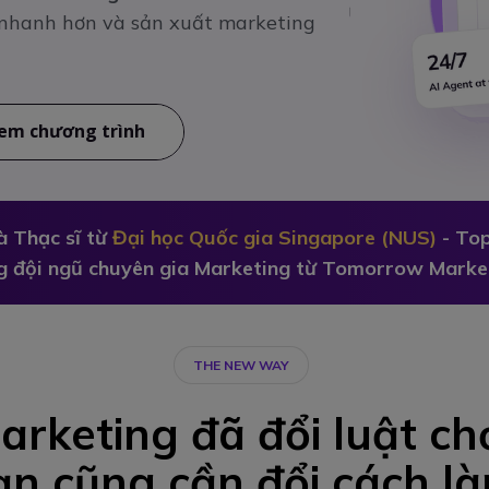
g nhanh hơn và sản xuất marketing
em chương trình
à Thạc sĩ từ
Đại học Quốc gia Singapore (NUS)
- Top
g đội ngũ chuyên gia Marketing từ Tomorrow Marke
THE NEW WAY
arketing đã đổi luật chơ
n cũng cần đổi cách là