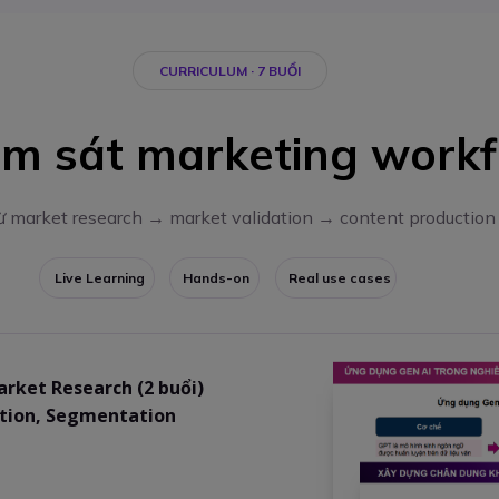
CURRICULUM · 7 BUỔI
ám sát marketing workf
từ market research → market validation → content production
Live Learning
Hands-on
Real use cases
arket Research (2 buổi)
ction, Segmentation