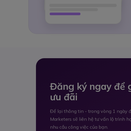
Đăng ký ngay để g
ưu đãi
Để lại thông tin - trong vòng 1 ngày
Marketers sẽ liên hệ tư vấn lộ trình 
nhu cầu công việc của bạn.