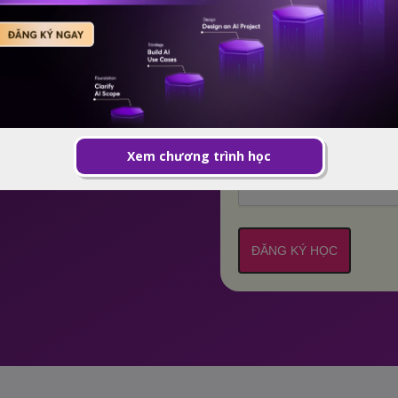
Nếu đăng ký nhóm/ hoặc đ
điền thông tin bạn của m
Please verify your request
Xem chương trình học
ĐĂNG KÝ HỌC