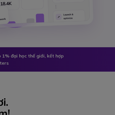
 1% đại học thế giới, kết hợp
ters
i.
m!