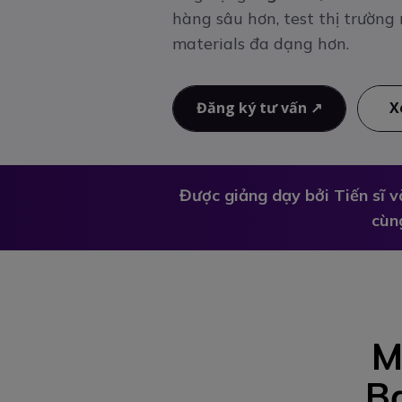
hàng sâu hơn, test thị trườn
materials đa dạng hơn.
Đăng ký tư vấn ↗
X
Được giảng dạy bởi Tiến sĩ v
cùn
M
Bạ