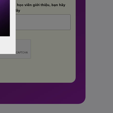
ược cựu học viên giới thiệu, bạn hãy
ình dưới đây
.
*