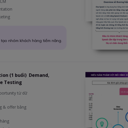
 LLM
ntation
keting
→ tạo nhóm khách hàng tiềm năng.
tion (1 buổi) Demand,
e Testing
ortunity từ dữ
g & offer bằng
 hàng