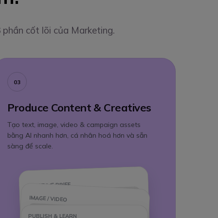
 phần cốt lõi của Marketing.
03
Produce Content & Creatives
Tạo text, image, video & campaign assets
bằng AI nhanh hơn, cá nhân hoá hơn và sẵn
sàng để scale.
CREATIVE BRIEF
IMAGE / VIDEO
PUBLISH & LEARN