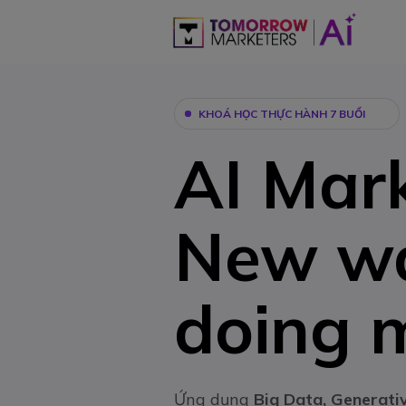
KHOÁ HỌC THỰC HÀNH 7 BUỔI
AI Mark
New wa
doing 
Ứng dụng
Big Data, Generati