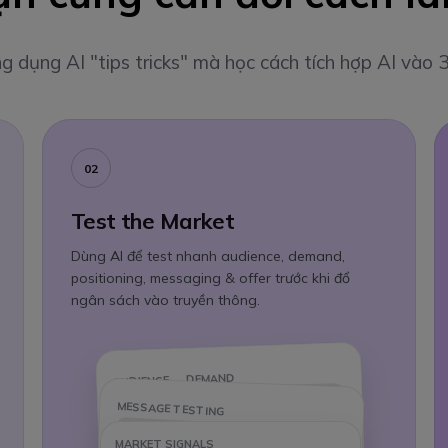
 dụng AI "tips tricks" mà học cách tích hợp AI vào 3
02
Test the Market
Dùng AI để test nhanh audience, demand,
positioning, messaging & offer trước khi đổ
ngân sách vào truyền thông.
AUDIENCE → DEMAND
MESSAGE TESTING
MARKET SIGNALS