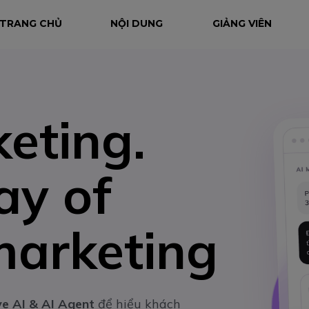
TRANG CHỦ
NỘI DUNG
GIẢNG VIÊN
eting.
y of
marketing
ve AI & AI Agent
để hiểu khách