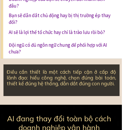
đâu?
Bạn sẽ dẫn dắt chủ động hay bị thị trường ép thay
đổi?
AI sẽ là lợi thế tổ chức hay chỉ là trào lưu rồi bỏ?
Đội ngũ có đủ ngôn ngữ chung để phối hợp với AI
chưa?
Điều cần thiết là một cách tiếp cận ở cấp độ
lãnh đạo: hiểu công nghệ, chọn đúng bài toán,
thiết kế đúng hệ thống, dẫn dắt đúng con người.
AI đang thay đổi toàn bộ cách
doanh nghiệp vận hành