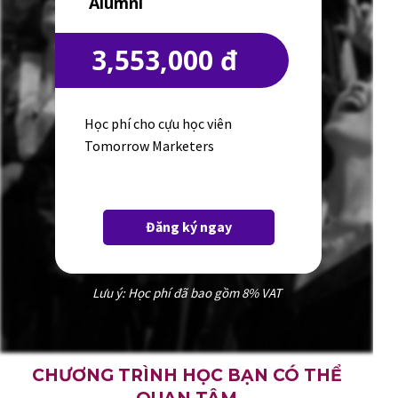
Alumni
3,553,000 đ
Học phí cho cựu học viên
Tomorrow Marketers
Đăng ký ngay
Lưu ý: Học phí đã bao gồm 8% VAT
CHƯƠNG TRÌNH HỌC BẠN CÓ THỂ