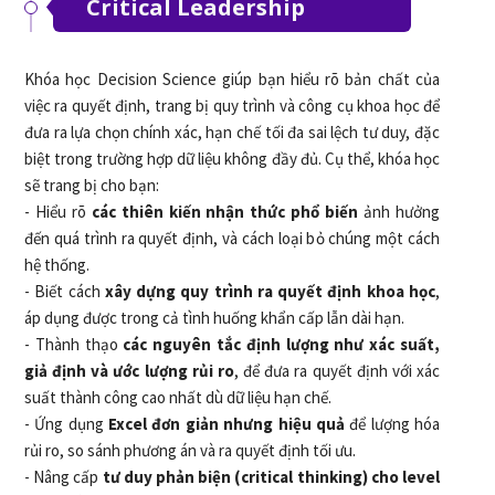
Critical Leadership
Khóa học Decision Science giúp bạn hiểu rõ bản chất của
việc ra quyết định, trang bị quy trình và công cụ khoa học để
đưa ra lựa chọn chính xác, hạn chế tối đa sai lệch tư duy, đặc
biệt trong trường hợp dữ liệu không đầy đủ. Cụ thể, khóa học
sẽ trang bị cho bạn:
- Hiểu rõ
các thiên kiến nhận thức phổ biến
ảnh hưởng
đến quá trình ra quyết định, và cách loại bỏ chúng một cách
hệ thống.
- Biết cách
xây dựng quy trình ra quyết định khoa học
,
áp dụng được trong cả tình huống khẩn cấp lẫn dài hạn.
- Thành thạo
các nguyên tắc định lượng như xác suất,
giả định và ước lượng rủi ro
, để đưa ra quyết định với xác
suất thành công cao nhất dù dữ liệu hạn chế.
- Ứng dụng
Excel đơn giản nhưng hiệu quả
để lượng hóa
rủi ro, so sánh phương án và ra quyết định tối ưu.
- Nâng cấp
tư duy phản biện (critical thinking) cho level