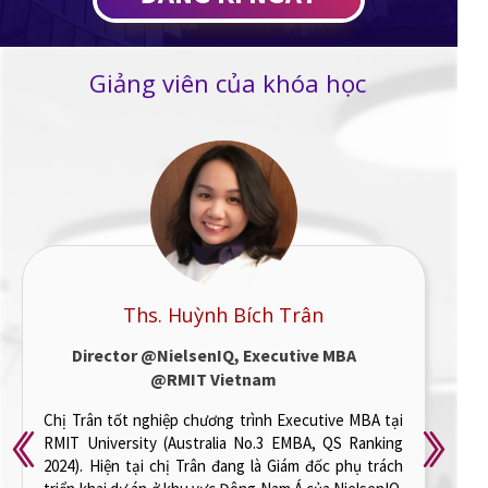
Giảng viên của khóa học
TS. Nguyễn Trường Giang
PhD, Computational and Quantum
Modeling @National University of
Singapore,
Senior Modeler at Risk Management
Division @SHBFinance
Anh Giang tốt nghiệp Tiến sĩ ngành Computational and
Quantum Modeling tại Đại học Quốc gia Singapore