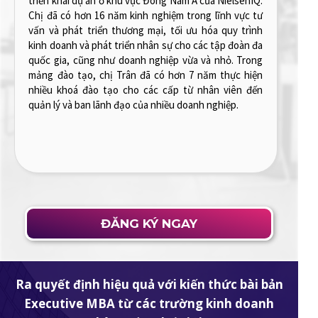
(Global No.8 University, QS Ranking 2025). Anh có 4
năm làm Computational Researcher tại NUS, tham gia
thiết kế và áp dụng các mô hình tính toán để giải quyết
các vấn đề lượng tử phức tạp, triển khai và thử nghiệm
các thuật toán lượng tử được viết bằng Fortran và
Python. Anh cũng có khoảng 3 năm trợ giảng tại
chương trình học Computational Thinking &
Programming tại NUS. Hiện tại, anh đang là Senior
Modeler tại Risk Management Division SHBFinance,
anh sử dụng AI, Python, R, hoặc SAS phân tích dữ liệu
và thiết kế các thuật toán để phát triển và quản lý các
mô hình phân tích rủi ro tài chính.
ĐĂNG KÝ NGAY
Ra quyết định hiệu quả với kiến thức bài bản
Executive MBA từ các trường kinh doanh