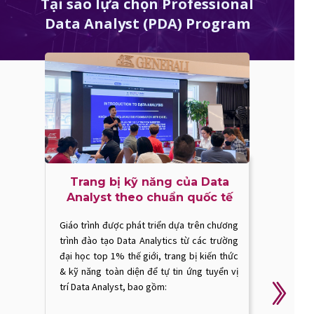
Tại sao lựa chọn Professional
Data Analyst (PDA) Program
Build portfolio qua case
study “thực chiến” từ doanh
nghiệp
Không chỉ học lý thuyết, học viên được
trải nghiệm các task thực tế của một
Data Analyst thông qua:
- Real Business Cases:
Giải quyết các
bài toán phân tích dữ liệu thực tế từ các