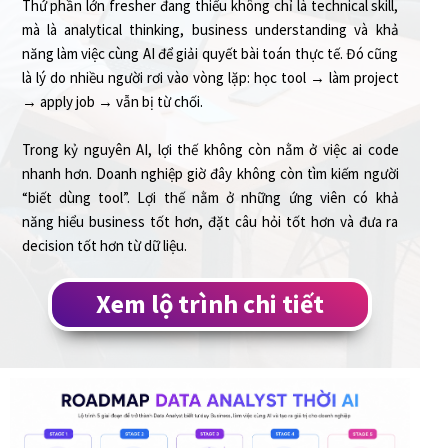
Thứ phần lớn fresher đang thiếu không chỉ là technical skill,
mà là analytical thinking, business understanding và khả
năng làm việc cùng AI để giải quyết bài toán thực tế. Đó cũng
là lý do nhiều người rơi vào vòng lặp: học tool → làm project
→ apply job → vẫn bị từ chối.
Trong kỷ nguyên AI, lợi thế không còn nằm ở việc ai code
nhanh hơn. Doanh nghiệp giờ đây không còn tìm kiếm người
“biết dùng tool”. Lợi thế nằm ở những ứng viên có khả
năng hiểu business tốt hơn, đặt câu hỏi tốt hơn và đưa ra
decision tốt hơn từ dữ liệu.
Xem lộ trình chi tiết