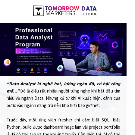
“Data Analyst là nghề hot, lương ngàn đô, cơ hội rộng
mở...”
Đó là điều rất nhiều người từng nghe khi bắt đầu tìm
hiểu về ngành Data. Nhưng kể từ khi AI xuất hiện, cánh cửa
bước vào ngành đang trở nên khó hơn bao giờ hết.
Trước đây, một ứng viên fresher chỉ cần: biết SQL, biết
Python, build được dashboard hoặc làm vài project portfolio
là đã có thể tạo lợi thế khi ứng tuyển. Còn hiện tại, AI có thể