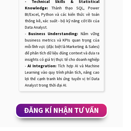
ngành Marketing, Sales, E-commerce,...
- Step-by-step Guidance:
Tutorial chi
tiết, code notebook và đáp án đầy đủ để
đảm bảo mọi học viên đều có thể hoàn
thành bài tập
Đặc biệt, mỗi project đều được thiết kế
để học viên có thể đưa vào Portfolio cá
nhân, tự tin showcase với nhà tuyển
dụng.
ĐĂNG KÍ NHẬN TƯ VẤN