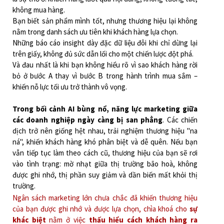
không mua hàng.
Bạn biết sản phẩm mình tốt, nhưng thương hiệu lại không
nằm trong danh sách ưu tiên khi khách hàng lựa chọn.
Những báo cáo insight dày đặc dữ liệu đôi khi chỉ dừng lại
trên giấy, không đủ sức dẫn lối cho một chiến lược đột phá.
Và đau nhất là khi bạn không hiểu rõ vì sao khách hàng rời
bỏ ở bước A thay vì bước B trong hành trình mua sắm –
khiến nỗ lực tối ưu trở thành vô vọng.
Trong bối cảnh AI bùng nổ, năng lực marketing giữa
các doanh nghiệp ngày càng bị san phẳng
. Các chiến
dịch trở nên giống hệt nhau, trải nghiệm thương hiệu "na
ná", khiến khách hàng khó phân biệt và dễ quên. Nếu bạn
vẫn tiếp tục làm theo cách cũ, thương hiệu của bạn sẽ rơi
vào tình trạng: mờ nhạt giữa thị trường bão hoà, không
được ghi nhớ, thị phần suy giảm và dần biến mất khỏi thị
trường.
Ngân sách marketing lớn chưa chắc đã khiến thương hiệu
của bạn được ghi nhớ và được lựa chọn, chìa khoá cho
sự
khác biệt
nằm ở việc
thấu hiểu cách khách hàng ra