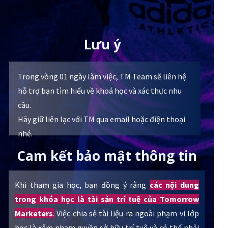
Lưu ý
Trong vòng 01 ngày làm việc, TM Team sẽ liên hệ
hỗ trợ bạn tìm hiểu về khoá học và xác thực nhu
cầu.
Hãy giữ liên lạc với TM qua email hoặc điện thoại
nhé.
Cam kết bảo mật thông tin
Khi tham gia học, bạn đồng ý rằng
các nội dung
trong khóa học là tài sản trí tuệ của Tomorrow
Marketers
.
Việc chia sẻ tài liệu ra ngoài phạm vi lớp
học là xâm phạm quyền sở hữu trí tuệ và có thể phải