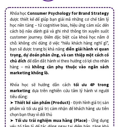
Khóa học
Consumer Psychology for Brand Strategy
được thiết kế để giúp bạn giải mã những cơ chế tâm lý
học nền tảng – từ cognitive bias, hiệu ứng cảm xúc đến
cách bộ não đánh giá và ghi nhớ thông tin xuyên suốt
customer journey. Điểm đặc biệt của khoá học nằm ở
chỗ: không chỉ dừng ở việc “hiểu khách hàng nghĩ gì”,
bạn sẽ được trang bị khả năng
diễn giải hành vi quan
trọng, dự đoán phản ứng, và can thiệp một cách có
chủ đích
để dẫn dắt hành vi theo hướng có lợi cho nhãn
hàng – mà
không cần phụ thuộc vào ngân sách
marketing khổng lồ.
Khóa học sẽ hướng dẫn cách
tối ưu 4P trong
marketing
dựa trên nghiên cứu tâm lý hành vi người
tiêu dùng:
➤
Thiết kế sản phẩm (Product)
- Định hình giá trị sản
phẩm và tối ưu giá trị cảm nhận để khách hàng ưu tiên
chọn bạn thay vì đối thủ
➤
Tối ưu trải nghiệm mua hàng (Place)
- Ứng dụng
yếu tố tâm lý để tác động ngay tại điểm bán, tăng khả