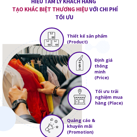
HIỂU TÂM LÝ KHÁCH HÀNG
TẠO KHÁC BIỆT THƯƠNG HIỆU
VỚI CHI PHÍ
TỐI ƯU
Thiết kế sản phẩm
(Product)
Định giá
thông
minh
(Price)
Tối ưu trải
nghiệm mua
hàng (Place)
Quảng cáo &
khuyến mãi
(Promotion)