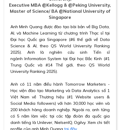
Executive MBA @Kellogg & @Peking University,
Master of Science/ BA @National University of
Singapore
Anh Minh Quang được đào tạo bài bản về Big Data,
AI, và Machine Learning từ chương trình Thạc sĩ tại
Đại học Quốc gia Singapore (#6 thế giới về Data
Science & AI, theo QS World University Ranking
2025). Anh là nghiên cứu sinh Tiến sĩ
ngành Information System tại Đại học Bắc Kinh (#1
Trung Quốc và #14 Thế giới, theo QS World
University Ranking 2025).
Anh có 11 năm điều hành Tomorrow Marketers -
Học viện đào tạo Marketing và Data Analytics số 1
Việt Nam về Thương hiệu (#1 Website users &
Social Media followers) với hơn 30,000 học viên và
200 khách hàng doanh nghiệp. Ngoài ra, anh từng
có 5 năm làm việc tại các tập đoàn đa quốc gia
danh tiếng là Unilever, NielsenIQ, Ogilvy. Xem chi tiết
profile của anh Minh Quang
tại đây
.