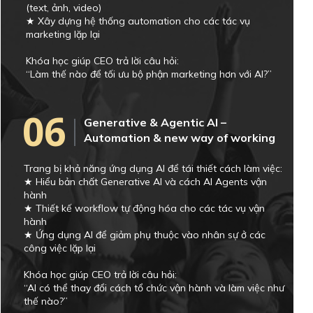
(text, ảnh, video)
★ Xây dựng hệ thống automation cho các tác vụ
marketing lặp lại
Khóa học giúp CEO trả lời câu hỏi:
“Làm thế nào để tối ưu bộ phận marketing hơn với AI?”
06
Generative & Agentic AI –
Automation & new way of working
Trang bị khả năng ứng dụng AI để tái thiết cách làm việc:
★ Hiểu bản chất Generative AI và cách AI Agents vận
hành
★ Thiết kế workflow tự động hóa cho các tác vụ vận
hành
★ Ứng dụng AI để giảm phụ thuộc vào nhân sự ở các
công việc lặp lại
Khóa học giúp CEO trả lời câu hỏi:
“AI có thể thay đổi cách tổ chức vận hành và làm việc như
thế nào?”