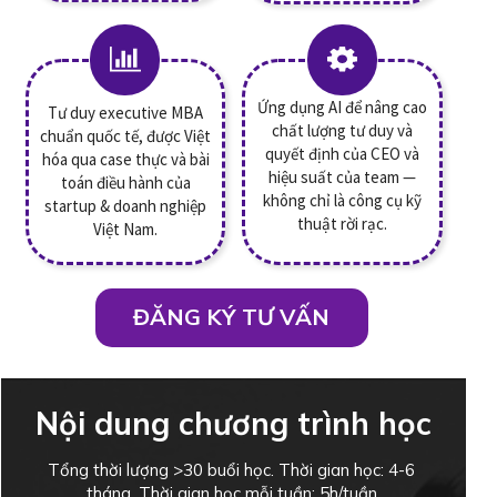
Ứng dụng AI để nâng cao
Tư duy executive MBA
chất lượng tư duy và
chuẩn quốc tế, được Việt
quyết định của CEO và
hóa qua case thực và bài
hiệu suất của team —
toán điều hành của
không chỉ là công cụ kỹ
startup & doanh nghiệp
thuật rời rạc.
Việt Nam.
ĐĂNG KÝ TƯ VẤN
Nội dung chương trình học
Tổng thời lượng >30 buổi học. Thời gian học: 4-6
tháng. Thời gian học mỗi tuần: 5h/tuần