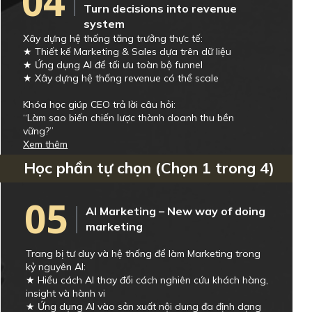
04
Turn decisions into revenue
system
Xây dựng hệ thống tăng trưởng thực tế:
★ Thiết kế Marketing & Sales dựa trên dữ liệu
★ Ứng dụng AI để tối ưu toàn bộ funnel
★ Xây dựng hệ thống revenue có thể scale
Khóa học giúp CEO trả lời câu hỏi:
“Làm sao biến chiến lược thành doanh thu bền
vững?”
Xem thêm
Học phần tự chọn (Chọn 1 trong 4)
05
AI Marketing – New way of doing
marketing
Trang bị tư duy và hệ thống để làm Marketing trong
kỷ nguyên AI:
★ Hiểu cách AI thay đổi cách nghiên cứu khách hàng,
insight và hành vi
★ Ứng dụng AI vào sản xuất nội dung đa định dạng