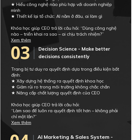
★ Hiểu công nghệ nào phù hợp với doanh nghiệp
mình
★ Thiết kế lại tổ chức: AI nằm ở đâu, ai làm gì
Khóa học giúp CEO trả lời câu hỏi: “Dùng công nghệ
nào – triển khai ra sao – ai chịu trách nhiệm?”
Xem thêm
03
Decision Science - Make better
decisions consistently
Trang bị tư duy ra quyết định dựa trong điều kiện bất
định:
★ Xây dựng hệ thống ra quyết định khoa học
★ Giảm rủi ro trong môi trường không chắc chắn
★ Nâng cấp chất lượng quyết định của CEO
Khóa học giúp CEO trả lời câu hỏi:
“Làm sao để luôn ra quyết định tốt hơn – không phải
chỉ một lần?”
Xem thêm
AI Marketing & Sales System -