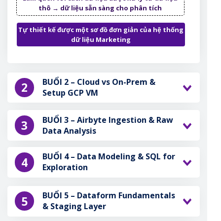
thô → dữ liệu sẵn sàng cho phân tích
Tự thiết kế được một sơ đồ đơn giản của hệ thống
dữ liệu Marketing
BUỔI 2 – Cloud vs On-Prem &
2
Setup GCP VM
BUỔI 3 – Airbyte Ingestion & Raw
3
Data Analysis
BUỔI 4 – Data Modeling & SQL for
4
Exploration
BUỔI 5 – Dataform Fundamentals
5
& Staging Layer