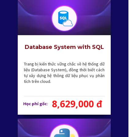
Database System with SQL
Trang bị kiến thức vững chắc về hệ thống dữ
liệu (Database System), đồng thời biết cách
tự xây dựng hệ thông dữ liệu phục vụ phân
tích trên cloud.
8,629,000 đ
Học phí gốc: