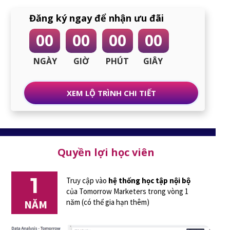
Đăng ký ngay để nhận ưu đãi
00
00
00
00
NGÀY
GIỜ
PHÚT
GIÂY
XEM LỘ TRÌNH CHI TIẾT
Quyền lợi học viên
1
Truy cập vào
hệ thống học tập nội bộ
của Tomorrow Marketers trong vòng 1
NĂM
năm (có thể gia hạn thêm)