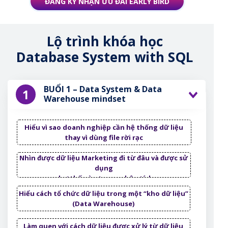
ĐĂNG KÝ NHẬN ƯU ĐÃI EARLY BIRD
Lộ trình khóa học
Database System with SQL
BUỔI 1 – Data System & Data
1
Warehouse mindset
Hiểu vì sao doanh nghiệp cần hệ thống dữ liệu
thay vì dùng file rời rạc
Nhìn được dữ liệu Marketing đi từ đâu và được sử
dụng
như thế nào trong phân tích
Hiểu cách tổ chức dữ liệu trong một “kho dữ liệu”
(Data Warehouse)
Làm quen với cách dữ liệu được xử lý từ dữ liệu