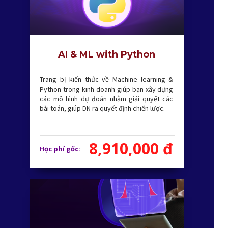
AI & ML with Python
Trang bị kiến thức về Machine learning &
Python trong kinh doanh giúp bạn xây dựng
các mô hình dự đoán nhằm giải quyết các
bài toán, giúp DN ra quyết định chiến lược.
8,910,000 đ
Học phí gốc: