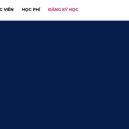
C VIÊN
HỌC PHÍ
ĐĂNG KÝ HỌC