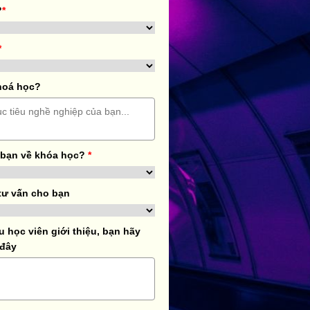
?
*
*
hoá học?
 bạn về khóa học?
*
tư vấn cho bạn
học viên giới thiệu, bạn hãy
 đây