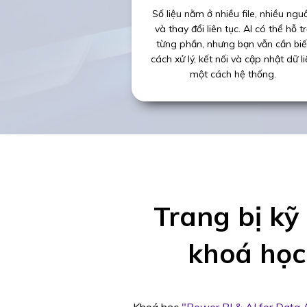
Số liệu nằm ở nhiều file, nhiều ngu
và thay đổi liên tục. AI có thể hỗ t
từng phần, nhưng bạn vẫn cần biế
cách xử lý, kết nối và cập nhật dữ l
một cách hệ thống.
Trang bị kỹ
khoá họ