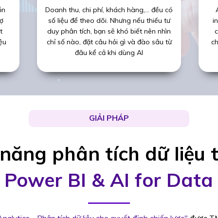
ồn
Doanh thu, chi phí, khách hàng,… đều có
rợ
số liệu để theo dõi. Nhưng nếu thiếu tư
i
t
duy phân tích, bạn sẽ khó biết nên nhìn
c
iệu
chỉ số nào, đặt câu hỏi gì và đào sâu từ
ch
đâu kể cả khi dùng AI
GIẢI PHÁP
 năng phân tích dữ liệu 
c
Power BI & AI for Data