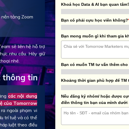
Khoá học Data & AI bạn quan tâm
ua nền tảng Zoom
Bạn có phải cựu học viên không?
Bạn mong muốn gì khi tham gia k
eam sẽ liên hệ hỗ trợ
thực nhu cầu. Hãy giữ
 thoại nhé.
Bạn có muốn TM tư vấn thêm cho
 thông tin
Khoảng thời gian phù hợp để TM 
rằng
các nội dung
Nếu đăng ký nhóm/ hoặc được cựu 
 tuệ của Tomorrow
điền thông tin bạn của mình dưới
u ra ngoài phạm vi
 trí tuệ và có thể
háp luật theo điều