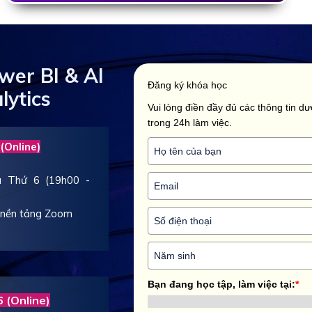
wer BI & AI
Đăng ký khóa học
lytics
Vui lòng điền đầy đủ các thông tin dướ
trong 24h làm việc.
(Online)
và Thứ 6 (19h00 -
a nền tảng Zoom
Bạn đang học tập, làm việc tại:
*
 (Online)