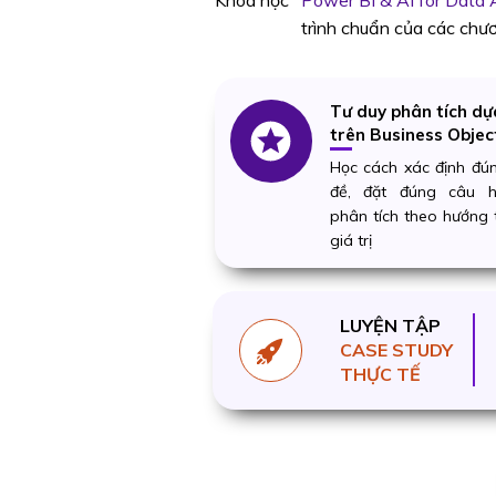
Khoá học
"Power BI & AI for Data A
trình chuẩn của các chươ
Tư duy phân tích dự
trên Business Objec
Học cách xác định đú
đề, đặt đúng câu h
phân tích theo hướng 
giá trị
LUYỆN TẬP
CASE STUDY
THỰC TẾ