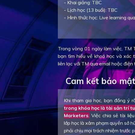
- Khai giảng: TBC
- Lịch học (13 buổi): TBC
- Hình thức học: Live learning q
Trong vòng 01 ngày làm việc, TM T
bạn tìm hiểu về khoá học và xác 
liên lạc với TM qua email hoặc điện
Cam kết bảo mật
Khi tham gia học, bạn đồng ý 
trong khóa học là tài sản trí
Marketers
.
Việc chia sẻ tài liệ
lớp học là xâm phạm quyền sở hữu
phải chịu mọi trách nhiệm trước p