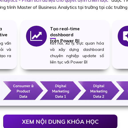
nalytics - Phân tích dữ liệu cho quyết định chiến lược"
được TM 
ng trình Master of Business Analytics tại trường tại các trường
a
Tạo real-time
tive
dashboard
trên Power BI
ng vấn
Kết nối, xử lý, trực quan hóa
ỏi và
và xây dựng dashboard
tạo ra
chuyên nghiệp update số
liên tục với Power BI
XEM NỘI DUNG KHÓA HỌC