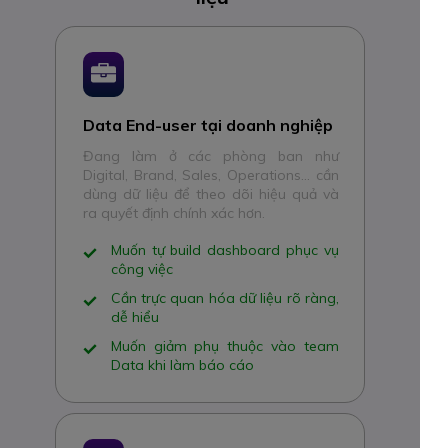
Data End-user tại doanh nghiệp
Đang làm ở các phòng ban như
Digital, Brand, Sales, Operations… cần
dùng dữ liệu để theo dõi hiệu quả và
ra quyết định chính xác hơn.
Muốn tự build dashboard phục vụ
công việc
Cần trực quan hóa dữ liệu rõ ràng,
dễ hiểu
Muốn giảm phụ thuộc vào team
Data khi làm báo cáo