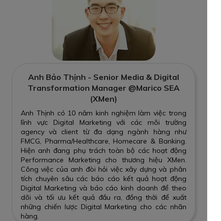
Anh Bảo Thịnh - Senior Media & Digital
Transformation Manager @Marico SEA
(XMen)
Anh Thịnh có 10 năm kinh nghiệm làm việc trong
lĩnh vực Digital Marketing với các môi trường
agency và client từ đa dạng ngành hàng như
FMCG, Pharma/Healthcare, Homecare & Banking.
Hiện anh đang phụ trách toàn bộ các hoạt động
Performance Marketing cho thương hiệu XMen.
Công việc của anh đòi hỏi việc xây dựng và phân
tích chuyên sâu các báo cáo kết quả hoạt động
Digital Marketing và báo cáo kinh doanh để theo
dõi và tối ưu kết quả đầu ra, đồng thời để xuất
những chiến lược Digital Marketing cho các nhãn
hàng.