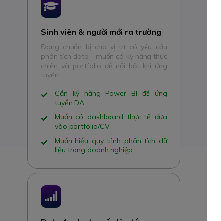
Sinh viên & người mới ra trường
Đang chuẩn bị cho vị trí có yêu cầu
phân tích data - muốn có kỹ năng thực
chiến và portfolio để nổi bật khi ứng
tuyển.
Cần kỹ năng Power BI để ứng
tuyển DA
Muốn có dashboard thực tế đưa
vào portfolio/CV
Muốn hiểu quy trình phân tích dữ
liệu trong doanh nghiệp