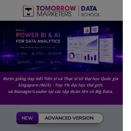
Được giảng dạy bởi Tiến sĩ và Thạc sĩ từ Đại học Quốc gia
Singapore (NUS) - Top 1% đại học thế giới,
và Manager/Leader tại các tập đoàn lớn có Big Data.
NEW
ADVANCED VERSION