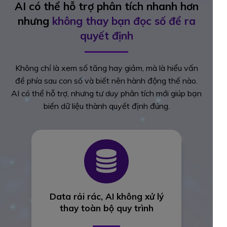
AI có thể hỗ trợ phân tích nhanh hơn
nhưng
không thay bạn đọc số để ra
quyết định
Không chỉ là xem số tăng hay giảm, mà là hiểu vấn
đề phía sau con số và biết nên hành động thế nào.
AI có thể hỗ trợ, nhưng tư duy phân tích mới giúp bạn
biến dữ liệu thành quyết định đúng.
Data rải rác, AI không xử lý
thay toàn bộ quy trình