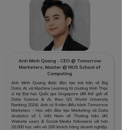
Anh Minh Quang - CEO @ Tomorrow
Marketers, Master @ NUS School of
Computing
Anh Minh Quang được đào tạo bài bản về Big
Data, AI, và Machine Learning từ chương trình Thạc
sĩ tại Đại học Quốc gia Singapore (#6 thế giới về
Data Science & AI, theo QS World University
Ranking 2024). Anh có 9 năm điều hành Tomorrow
Marketers - Học viện đào tạo Marketing và Data
Analytics số 1 Việt Nam về Thương hiệu (#1
Website users & Social Media followers) với hơn
20,000 học viên và 200 khách hàng doanh nghiệp.