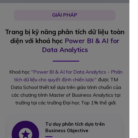
GIẢI PHÁP
Trang bị kỹ năng phân tích dữ liệu toàn
diện với khoá học
Power BI & AI for
Data Analytics
Khoá học
"Power BI & AI for Data Analytics - Phân
tích dữ liệu cho quyết định chiến lược"
được TM
Data School thiết kế dựa trên giáo trình chuẩn của
các chương trình Master of Business Analytics tại
trường tại các trường Đại học Top 1% thế giới.
Tư duy phân tích dựa trên
Business Objective