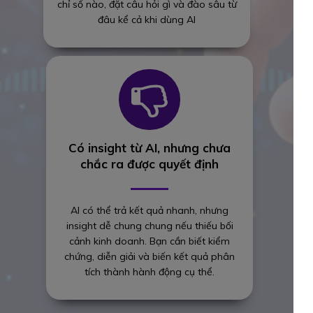
chỉ số nào, đặt câu hỏi gì và đào sâu từ
đâu kể cả khi dùng AI
Có insight từ AI, nhưng chưa
chắc ra được quyết định
AI có thể trả kết quả nhanh, nhưng
insight dễ chung chung nếu thiếu bối
cảnh kinh doanh. Bạn cần biết kiểm
chứng, diễn giải và biến kết quả phân
tích thành hành động cụ thể.