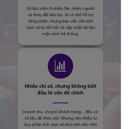
Số liệu nằm ở nhiều file, nhiều nguồn
và thay đổi liên tục. AI có thể hỗ trợ
từng phần, nhưng bạn vẫn cần biết
cách xử lý, kết nối và cập nhật dữ liệu
một cách hệ thống.
Nhiều chỉ số, nhưng không biết
đâu là vấn đề chính
Doanh thu, chi phí, khách hàng,… đều có
số liệu để theo dõi. Nhưng nếu thiếu tư
duy phân tích, bạn sẽ khó biết nên nhìn