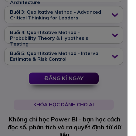
Architecture
Buổi 3: Qualitative Method - Advanced
Critical Thinking for Leaders
Buổi 4: Quantitative Method -
Probability Theory & Hypothesis
Testing
Buổi 5: Quantitative Method - Interval
Estimate & Risk Control
ĐĂNG KÍ NGAY
KHÓA HỌC DÀNH CHO AI
Không chỉ học Power BI - bạn học cách
đọc số, phân tích và ra quyết định từ dữ
liệu