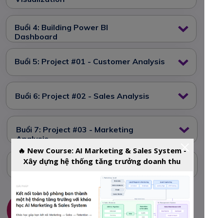
Buổi 4: Building Power BI
Dashboard
Buổi 5: Project #01 - Customer Analysis
Buổi 6: Project #02 - Sales Analysis
Buổi 7: Project #03 - Marketing
Analysis
🔥 New Course: AI Marketing & Sales System -
Xây dựng hệ thống tăng trưởng doanh thu
Buổi 8: Capstone Project
HỌC PHẦN 2
Decision Science