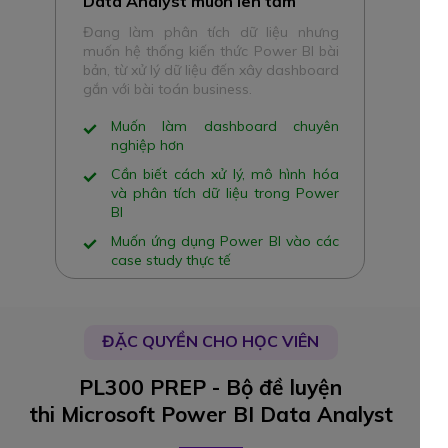
Data Analyst muốn lên tầm
Đang làm phân tích dữ liệu nhưng
muốn hệ thống kiến thức Power BI bài
bản, từ xử lý dữ liệu đến xây dashboard
gắn với bài toán business.
Muốn làm dashboard chuyên
nghiệp hơn
Cần biết cách xử lý, mô hình hóa
và phân tích dữ liệu trong Power
BI
Muốn ứng dụng Power BI vào các
case study thực tế
ĐẶC QUYỀN CHO HỌC VIÊN
PL300 PREP - Bộ đề luyện
thi Microsoft Power BI Data Analyst