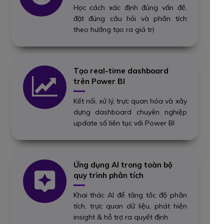
Học cách xác định đúng vấn đề,
đặt đúng câu hỏi và phân tích
theo hướng tạo ra giá trị
Tạo real-time dashboard
trên Power BI
Kết nối, xử lý, trực quan hóa và xây
dựng dashboard chuyên nghiệp
update số liên tục với Power BI
Ứng dụng AI trong toàn bộ
quy trình phân tích
Khai thác AI để tăng tốc độ phân
tích, trực quan dữ liệu, phát hiện
insight & hỗ trợ ra quyết định