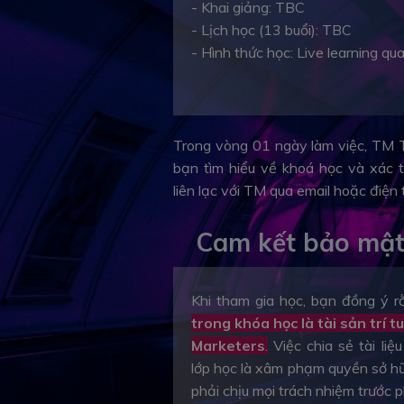
- Khai giảng: TBC
- Lịch học (13 buổi): TBC
- Hình thức học: Live learning q
Trong vòng 01 ngày làm việc, TM T
bạn tìm hiểu về khoá học và xác 
liên lạc với TM qua email hoặc điện
Cam kết bảo mật
Khi tham gia học, bạn đồng ý 
trong khóa học là tài sản trí
Marketers
.
Việc chia sẻ tài liệ
lớp học là xâm phạm quyền sở hữu
phải chịu mọi trách nhiệm trước p