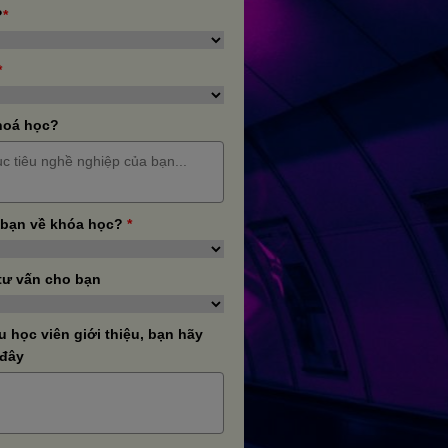
?
*
*
hoá học?
 bạn về khóa học?
*
tư vấn cho bạn
học viên giới thiệu, bạn hãy
 đây