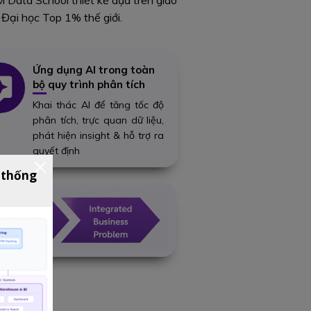
Data School thiết kế dựa trên giáo
 Đại học Top 1% thế giới.
Ứng dụng AI trong toàn
bộ quy trình phân tích
Khai thác AI để tăng tốc độ
phân tích, trực quan dữ liệu,
phát hiện insight & hỗ trợ ra
quyết định
 thống