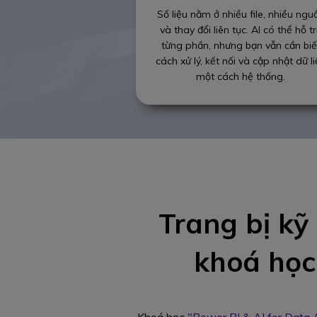
Số liệu nằm ở nhiều file, nhiều ngu
và thay đổi liên tục. AI có thể hỗ t
từng phần, nhưng bạn vẫn cần biế
cách xử lý, kết nối và cập nhật dữ l
một cách hệ thống.
Trang bị kỹ
khoá họ