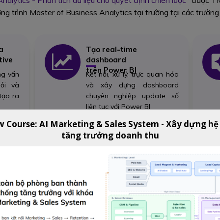
nalytics - Phân tích dữ liệu cho quyết định chiến lược"
được TM 
ng trình Master of Business Analytics tại trường tại các trường
a
Tạo real-time
tive
dashboard
trên Power BI
ng vấn
Kết nối, xử lý, trực quan hóa
ỏi và
và xây dựng dashboard
tạo ra
chuyên nghiệp update số
liên tục với Power BI
w Course: AI Marketing & Sales System - Xây dựng hệ
tăng trưởng doanh thu
XEM NỘI DUNG KHÓA HỌC