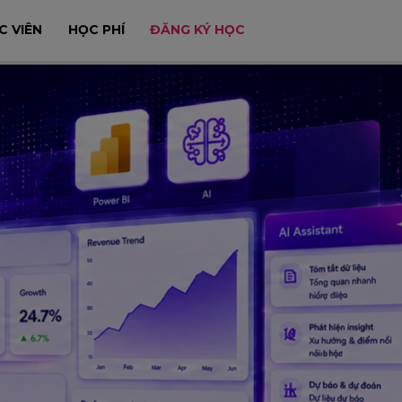
C VIÊN
HỌC PHÍ
ĐĂNG KÝ HỌC