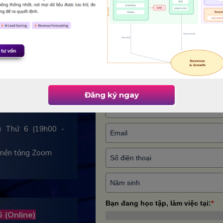
wer BI & AI
Đăng ký khóa học
lytics
Vui lòng điền đầy đủ các thông tin dướ
trong 24h làm việc.
Đăng ký ngay
(Online)
và Thứ 6 (19h00 -
a nền tảng Zoom
Bạn đang học tập, làm việc tại:
*
 (Online)