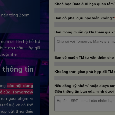
Khoá học Data & AI bạn quan tâm
ua nền tảng Zoom
Bạn có phải cựu học viên không?
Bạn mong muốn gì khi tham gia k
eam sẽ liên hệ hỗ trợ
thực nhu cầu. Hãy giữ
 thoại nhé.
Bạn có muốn TM tư vấn thêm cho
 thông tin
Khoảng thời gian phù hợp để TM 
rằng
các nội dung
Nếu đăng ký nhóm/ hoặc được cựu 
 tuệ của Tomorrow
điền thông tin bạn của mình dưới
u ra ngoài phạm vi
 trí tuệ và có thể
háp luật theo điều