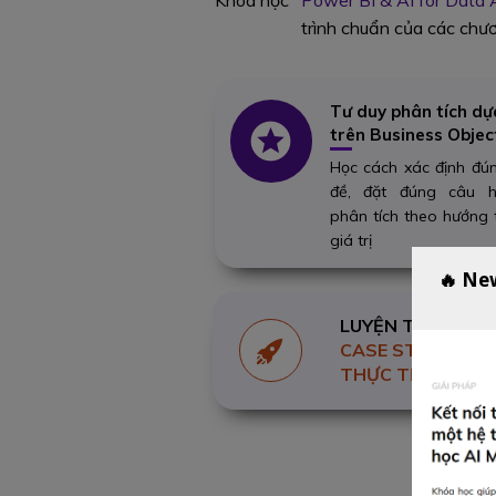
Khoá học
"Power BI & AI for Data A
trình chuẩn của các chươ
Tư duy phân tích dự
trên Business Objec
Học cách xác định đú
đề, đặt đúng câu h
phân tích theo hướng 
giá trị
🔥 Ne
LUYỆN TẬP
CASE STUDY
THỰC TẾ