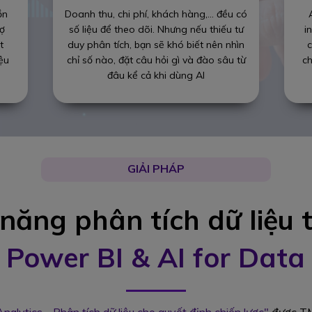
ồn
Doanh thu, chi phí, khách hàng,… đều có
rợ
số liệu để theo dõi. Nhưng nếu thiếu tư
i
t
duy phân tích, bạn sẽ khó biết nên nhìn
c
iệu
chỉ số nào, đặt câu hỏi gì và đào sâu từ
ch
đâu kể cả khi dùng AI
GIẢI PHÁP
 năng phân tích dữ liệu 
c
Power BI & AI for Data