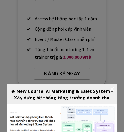
Access hệ thống học tập 1 năm
Cộng đồng hỏi đáp vĩnh viễn
Event / Master Class miễn phí
Tặng 1 buổi mentoring 1-1 với
trainer trị giá
3.000.000 VNĐ
ĐĂNG KÝ NGAY
🔥 New Course: AI Marketing & Sales System -
GIỚI HẠN SLOT
Xây dựng hệ thống tăng trưởng doanh thu
EARLY BIRD (8 BUỔI)
4,644,000