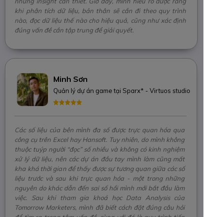
những insight cần thiết. Giờ đây, mình hiểu rõ được rằng
khi phân tích dữ liệu, bản thân sẽ cần đi theo quy trình
nào, đọc dữ liệu thế nào cho hiệu quả, cũng như xác định
đúng vấn đề cần tập trung để giải quyết.
Minh Sơn
Quản lý dự án game tại Sparx* - Virtuos studio
Các số liệu của bên mình đa số được trực quan hóa qua
công cụ trên Excel hay Hansoft. Tuy nhiên, do mình không
thuộc tuýp người “đọc” số nhiều và không có kinh nghiệm
xử lý dữ liệu, nên các dự án đầu tay mình làm cũng mất
kha khá thời gian để thấy được sự tương quan giữa các số
liệu trước và sau khi trực quan hóa - một trong những
nguyên do khác dẫn đến sai số hồi mình mới bắt đầu làm
việc. Sau khi tham gia khoá học Data Analysis của
Tomorrow Marketers, mình đã biết cách đặt đúng câu hỏi
để tìm ra trọng tâm vấn đề, cùng với đó là quy trình tiếp