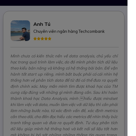
Anh Tú
Chuyên viên ngân hàng Techcombank
Mình chưa có kiến thức nền về data analysis, chủ yếu chỉ
học trong quá trình làm việc, do đó mình phân tích dữ liệu
theo kiểu bản năng và không có hệ thống bài bản. Để vận
hành tốt start up riêng, mình bắt buộc phải có cái nhìn hệ
thống hơn về phân tích data để từ đó có thể đưa ra quyết
định chính xác. May mắn mình tìm được khoá học của TM
cung cấp đúng với những gì mình đang cần. Sau khi hoàn
thành khoá học Data Analysis, mình hiểu được mindset
khi làm việc với data, muốn làm việc với dữ liệu thì cần phải
làm những bước nào, từ xác định vấn đề, xác định metrics
cần theo dõi, cho đến đọc hiểu các metrics để nhìn thấy bức
tranh tổng quan và đưa ra quyết định. Tư duy phân tích
dữ liệu giúp mình hệ thống hoá và kết nối số liệu tốt hơn
mà không bị bỏ sót những những thông tin quan trọng,