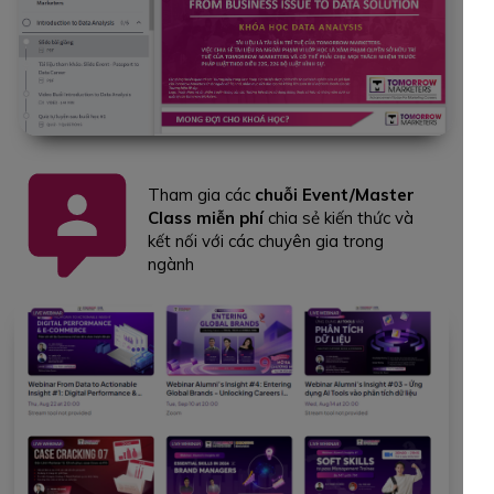
Tham gia các
chuỗi Event/Master
Class miễn phí
chia sẻ kiến thức và
kết nối với các chuyên gia trong
ngành