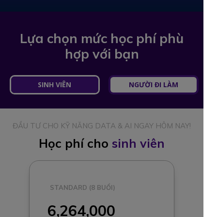
Lựa chọn mức học phí phù
hợp với bạn
SINH VIÊN
NGƯỜI ĐI LÀM
ĐẦU TƯ CHO KỸ NĂNG DATA & AI NGAY HÔM NAY!
Học phí cho
sinh viên
STANDARD (8 BUỔI)
6,264,000