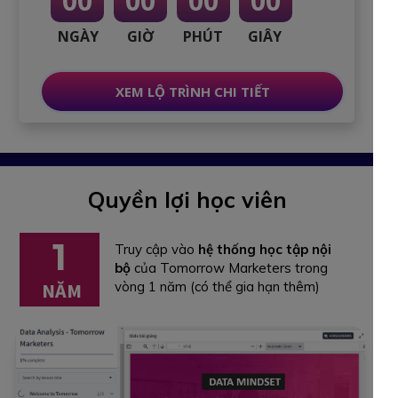
00
00
00
00
NGÀY
GIỜ
PHÚT
GIÂY
XEM LỘ TRÌNH CHI TIẾT
Quyền lợi học viên
1
Truy cập vào
hệ thống học tập nội
bộ
của Tomorrow Marketers trong
NĂM
vòng 1 năm (có thể gia hạn thêm)