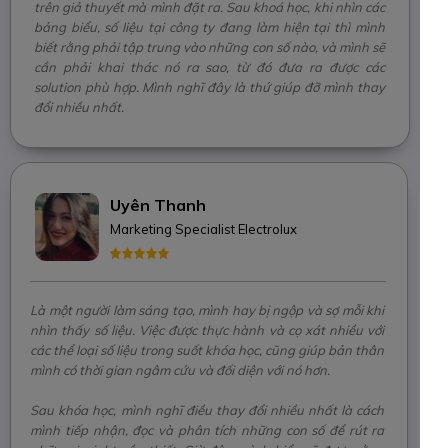
trên giả thuyết mà mình đặt ra. Sau khoá học, khi nhìn các
bảng biểu, số liệu tại công ty đang làm hiện tại thì mình
biết rằng phải tập trung vào những con số nào, và mình sẽ
cần phải khai thác nó ra sao, từ đó đưa ra được các
solution phù hợp. Mình nghĩ đây là thứ giúp đỡ mình thay
đổi nhiều nhất.
Uyên Thanh
Marketing Specialist Electrolux
Là một người làm sáng tạo, mình hay bị ngộp và sợ mỗi khi
nhìn thấy số liệu. Việc được thực hành và cọ xát nhiều với
các thể loại số liệu trong suốt khóa học, cũng giúp bản thân
mình có thời gian ngâm cứu và đối diện với nó hơn.
Sau khóa học, mình nghĩ điều thay đổi nhiều nhất là cách
mình tiếp nhận, đọc và phân tích những con số để rút ra