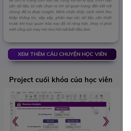
cận dữ liệu, từ việc chọn ra chỉ số quan trọng đến kết nối
chúng để ra được insight. Mình nhận thấy cách mình thu
thập thông tin, sắp xếp, phân loại các dữ liệu cần thiết
trước khi trực quan hóa nay đã rõ ràng hơn, thay vì phải
mất công sức mày mò như hồi mới bắt đầu làm.
XEM THÊM CÂU CHUYỆN HỌC VIÊN
Project cuối khóa của học viên