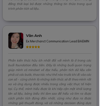
đồng thời loại bỏ được những thông tin thừa trong quá
trình phân tích số liệu.
Vân Anh
Ex Merchanct Communication Lead BAEMIN
Phần kiến thức hữu ích nhất đối với mình là ở trong các
buổi foundation đầu tiên. Đây là những buổi quan trọng
giúp mình có mindset về đọc hiểu, phân tích dữ liệu cần
phải có các bước, thao tác như thế nào trước khi đi vào các
con số - cũng chính là những kiến thức sẽ đi theo mình rất
xa và ứng dụng được nhiều trong công việc thực tế hiện
tại. Cụ thể, mình hiểu được là khi tiếp cận một khối lượng
lớn số liệu, bảng biểu thì làm sao để hiểu và tìm ra được
cách phân tích đúng đắn nhất, cũng như đưa ra được
những giả thuyết đúng, và cả những decision đúng dựa