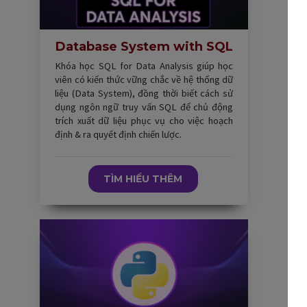
Database System with SQL
Khóa học SQL for Data Analysis giúp học
viên có kiến thức vững chắc về hệ thống dữ
liệu (Data System), đồng thời biết cách sử
dụng ngôn ngữ truy vấn SQL để chủ động
trích xuất dữ liệu phục vụ cho việc hoạch
định & ra quyết định chiến lược.
TÌM HIỂU THÊM