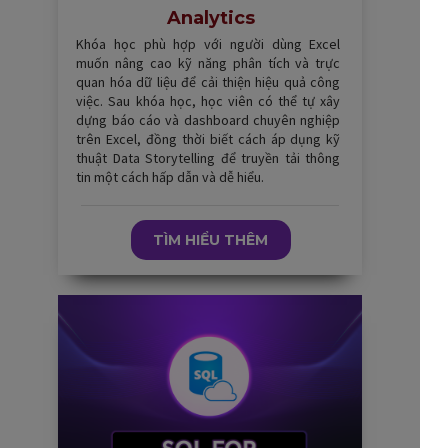
Analytics
Khóa học phù hợp với người dùng Excel
muốn nâng cao kỹ năng phân tích và trực
quan hóa dữ liệu để cải thiện hiệu quả công
việc. Sau khóa học, học viên có thể tự xây
dựng báo cáo và dashboard chuyên nghiệp
trên Excel, đồng thời biết cách áp dụng kỹ
thuật Data Storytelling để truyền tải thông
tin một cách hấp dẫn và dễ hiểu.
TÌM HIỂU THÊM