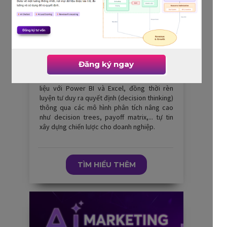
Analytics for Strategy
Đăng ký ngay
Khóa học giúp nắm vững tư duy phân tích dữ
liệu với Power BI và Excel, đồng thời rèn
luyện tư duy ra quyết định (decision thinking)
thông qua các mô hình phân tích nâng cao
như decision trees, payoff matrix,... tự tin
xây dựng chiến lược cho doanh nghiệp.
TÌM HIỂU THÊM