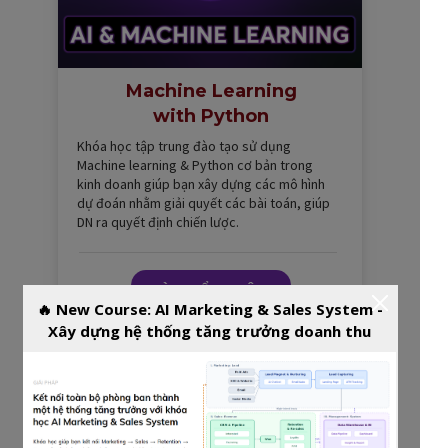
Machine Learning
with Python
Khóa học tập trung đào tạo sử dụng
Machine learning & Python cơ bản trong
kinh doanh giúp bạn xây dựng các mô hình
dự đoán nhằm giải quyết các bài toán, giúp
DN ra quyết định chiến lược.
TÌM HIỂU THÊM
🔥 New Course: AI Marketing & Sales System -
Xây dựng hệ thống tăng trưởng doanh thu