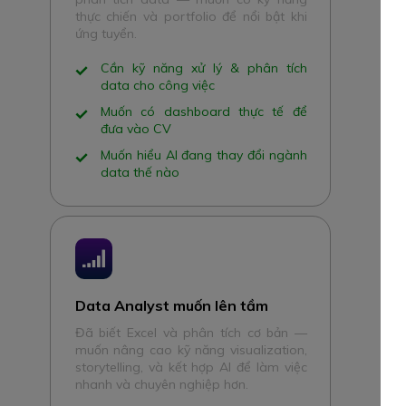
thực chiến và portfolio để nổi bật khi
ứng tuyển.
Cần kỹ năng xử lý & phân tích
data cho công việc
Muốn có dashboard thực tế để
đưa vào CV
Muốn hiểu AI đang thay đổi ngành
data thế nào
Data Analyst muốn lên tầm
Đã biết Excel và phân tích cơ bản —
muốn nâng cao kỹ năng visualization,
storytelling, và kết hợp AI để làm việc
nhanh và chuyên nghiệp hơn.