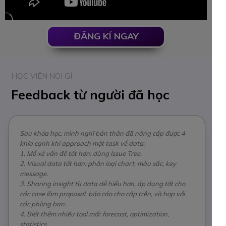
ĐĂNG KÍ NGAY
HỌC VIÊN NÓI GÌ
Feedback từ người đã học
Sau khóa học, mình nghĩ bản thân đã nâng cấp được 4
khía cạnh khi approach một task về data:
1. Mổ xẻ vấn đề tốt hơn: dùng Issue Tree.
2. Visual data tốt hơn: phân loại chart, màu sắc, key
message.
3. Sharing insight từ data dễ hiểu hơn, áp dụng tốt cho
các case làm proposal, báo cáo cho cấp trên, và họp với
các phòng ban.
4. Biết thêm nhiều tool mới: forecast, optimization,
statistics.