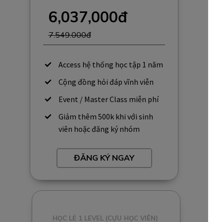
6,037,000đ
7.549.000đ
Access hệ thống học tập 1 năm
Cộng đồng hỏi đáp vĩnh viễn
Event / Master Class miễn phí
Giảm thêm 500k khi với sinh
viên hoặc đăng ký nhóm
ĐĂNG KÝ NGAY
HỌC LẺ 1 LEVEL (CỰU HỌC VIÊN)