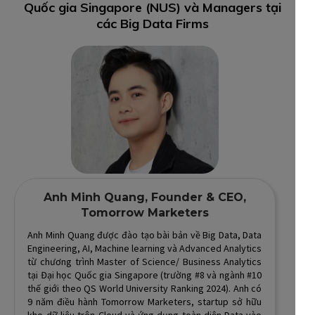
Quốc gia Singapore (NUS) và Managers tại
các Big Data Firms
Anh Minh Quang, Founder & CEO,
Tomorrow Marketers
Anh Minh Quang được đào tạo bài bản về Big Data, Data
Engineering, AI, Machine learning và Advanced Analytics
từ chương trình Master of Science/ Business Analytics
tại Đại học Quốc gia Singapore (trường #8 và ngành #10
thế giới theo QS World University Ranking 2024). Anh có
9 năm điều hành Tomorrow Marketers, startup sở hữu