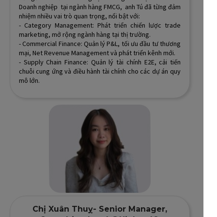
Doanh nghiệp tại ngành hàng FMCG, anh Tú đã từng đảm
nhiệm nhiều vai trò quan trọng, nổi bật với:
- Category Management: Phát triển chiến lược trade
marketing, mở rộng ngành hàng tại thị trường.
- Commercial Finance: Quản lý P&L, tối ưu đầu tư thương
mại, Net Revenue Management và phát triển kênh mới.
- Supply Chain Finance: Quản lý tài chính E2E, cải tiến
chuỗi cung ứng và điều hành tài chính cho các dự án quy
mô lớn.
Chị Xuân Thuỵ- Senior Manager,