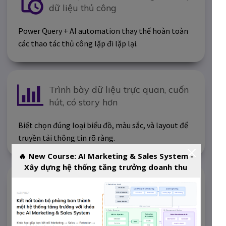
dữ liệu thủ công
Power Query + AI automation thay thế hoàn toàn
các thao tác thủ công lặp đi lặp lại.
Trình bày dữ liệu trực quan, cuốn
hút, có story hơn
Biết chọn đúng loại biểu đồ, màu sắc, và layout để
truyền tải thông tin rõ ràng.
🔥 New Course: AI Marketing & Sales System -
Xây dựng hệ thống tăng trưởng doanh thu
Nâng cao tư duy phân tích, Đọc số
& ra quyết định hiệu quả
Từ bảng số liệu rút ra insight có căn cứ, không còn