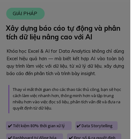
GIẢI PHÁP
Xây dựng báo cáo tự động và phân
tích dữ liệu nâng cao với AI
Khóa học Excel & AI for Data Analytics không chỉ dùng
Excel hiệu quả hơn — mà biết kết hợp AI vào toàn bộ
quy trình làm việc với dữ liệu, từ xử lý dữ liệu, xây dựng
báo cáo đến phân tích và trình bày insight.
Thay vì mất thời gian cho các thao tác thủ công, bạn sẽ học
cách làm việc nhanh hơn, thông minh hơn và tập trung
nhiều hơn vào việc đọc số liệu, phân tích vấn đề và đưa ra
quyết định từ dữ liệu.
✔️ Tiết kiệm 80% thời gian xử lý
✔️ Data Storytelling
✔️ Dashboard tự động hóa
✔️ Đọc số & ra quyết định