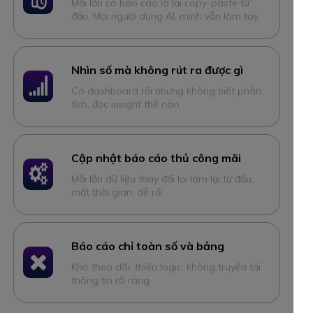
Mỗi lần có báo cáo là lại copy-paste từ
đầu. Mọi người dùng AI, mình vẫn làm tay
Nhìn số mà không rút ra được gì
Có dashboard rồi nhưng không biết phân
tích, đọc insight thế nào
Cập nhật báo cáo thủ công mãi
Mỗi lần dữ liệu thay đổi lại làm lại từ đầu,
mất thời gian, dễ rối
Báo cáo chỉ toàn số và bảng
Khó theo dõi, thiếu logic, không truyền tải
thông tin rõ ràng