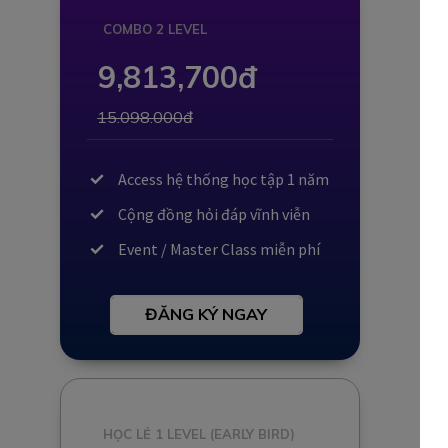
COMBO 2 LEVEL
9,813,700đ
15.098.000đ
Access hệ thống học tập 1 năm
Cộng đồng hỏi đáp vĩnh viễn
Event / Master Class miễn phí
ĐĂNG KÝ NGAY
HỌC LẺ 1 LEVEL (EARLY BIRD)