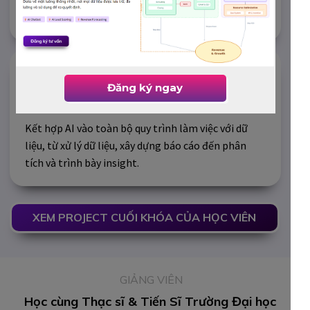
đoán mò hay phụ thuộc người khác.
Ứng dụng AI để tối ưu xử lý &
Đăng ký ngay
trực quan hóa dữ liệu
Kết hợp AI vào toàn bộ quy trình làm việc với dữ
liệu, từ xử lý dữ liệu, xây dựng báo cáo đến phân
tích và trình bày insight.
XEM PROJECT CUỐI KHÓA CỦA HỌC VIÊN
GIẢNG VIÊN
Học cùng Thạc sĩ & Tiến Sĩ Trường Đại học