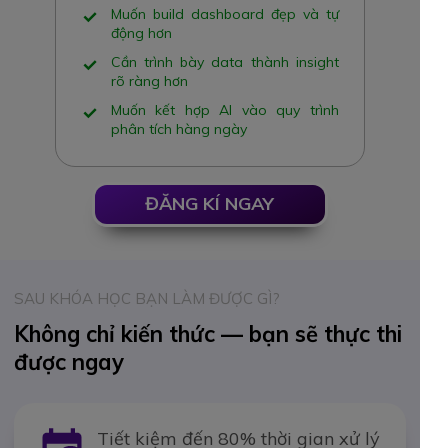
Muốn build dashboard đẹp và tự
động hơn
Cần trình bày data thành insight
rõ ràng hơn
Muốn kết hợp AI vào quy trình
phân tích hàng ngày
ĐĂNG KÍ NGAY
SAU KHÓA HỌC BẠN LÀM ĐƯỢC GÌ?
Không chỉ kiến thức — bạn sẽ thực thi
được ngay
Tiết kiệm đến 80% thời gian xử lý