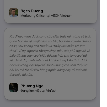
Bạch Dương
Marketing Officer tại AEON Vietnam
Khi đi học mình được cung cấp kiến thức nền tảng về trực
quan hóa dữ liệu một cách chi tiết, bài bản, có dẫn chứng
cơ sở, chứ không đơn thuần là “thầy làm mẫu, trò làm
theo”. Ví dụ, nguyên tắc lựa chọn màu sắc phù hợp để vẽ
biểu đồ, lựa chọn loại biểu đồ phù hợp cho từng loại dữ
liệu. Nhờ đó, mình linh hoạt khi áp dụng kiến thức được
học vào công việc thực tế. Mình không còn cảm thấy sợ
hãi khi mở file dữ liệu hàng nghìn dòng hay rối mắt khi
đọc biểu đồ nữa.
Phương Nga
Đang làm việc tại Vinfast