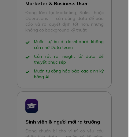
Marketer & Business User
Đang làm tại Marketing, Sales, hoặc
Operations — cần dùng data để báo
cáo và ra quyết định tốt hơn, nhưng
không có background kỹ thuật.
Muốn tự build dashboard không
cần nhờ Data team
Cần rút ra insight từ data để
thuyết phục sếp
Muốn tự động hóa báo cáo định kỳ
bằng AI
Sinh viên & người mới ra trường
Đang chuẩn bị cho vị trí có yêu cầu
phân tích data — muốn có kỹ năng