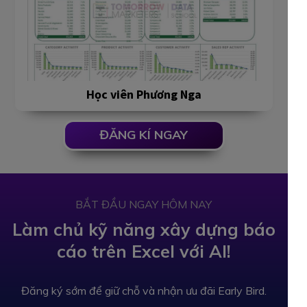
Học viên Phương Nga
ĐĂNG KÍ NGAY
BẮT ĐẦU NGAY HÔM NAY
Làm chủ kỹ năng xây dựng báo
cáo trên Excel với AI!
Đăng ký sớm để giữ chỗ và nhận ưu đãi Early Bird.