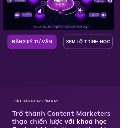
ĐĂNG KÝ TƯ VẤN
XEM LỘ TRÌNH HỌC
BẮT ĐẦU NGAY HÔM NAY
Trở thành Content Marketers
thạo chiến lược
với khoá học