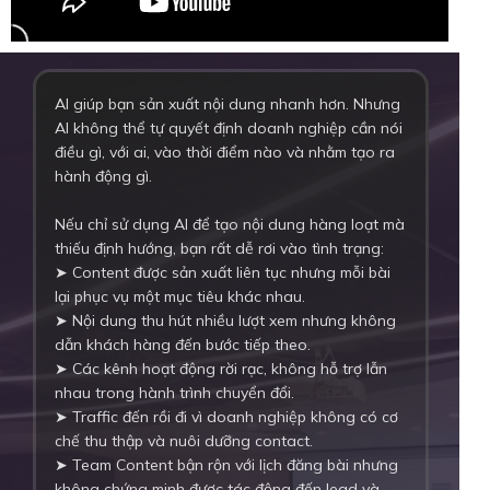
AI giúp bạn sản xuất nội dung nhanh hơn. Nhưng
AI không thể tự quyết định doanh nghiệp cần nói
điều gì, với ai, vào thời điểm nào và nhằm tạo ra
hành động gì.
Nếu chỉ sử dụng AI để tạo nội dung hàng loạt mà
thiếu định hướng, bạn rất dễ rơi vào tình trạng:
➤ Content được sản xuất liên tục nhưng mỗi bài
lại phục vụ một mục tiêu khác nhau.
➤ Nội dung thu hút nhiều lượt xem nhưng không
dẫn khách hàng đến bước tiếp theo.
➤ Các kênh hoạt động rời rạc, không hỗ trợ lẫn
nhau trong hành trình chuyển đổi.
➤ Traffic đến rồi đi vì doanh nghiệp không có cơ
chế thu thập và nuôi dưỡng contact.
➤ Team Content bận rộn với lịch đăng bài nhưng
không chứng minh được tác động đến lead và