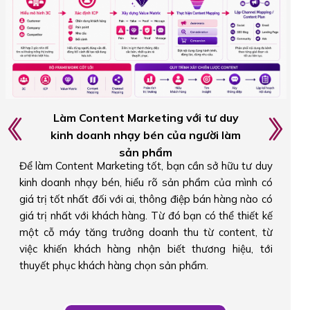
Triển khai hệ thống Content đa kênh theo
hành trình khách hàng
Bạn sẽ biết cách kết hợp cả Authority Content (xây
dựng uy tín) và Conversion Content (thúc đẩy hành
động) trong cùng một hệ thống Content Marketing.
Thay vì chỉ tập trung vào một loại nội dung, bạn hiểu
cách triển khai đúng content, đúng kênh và đúng giai
đoạn trong hành trình khách hàng để tối ưu hiệu quả
chuyển đổi.