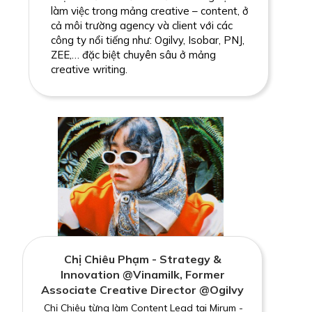
làm việc trong mảng creative – content, ở
cả môi trường agency và client với các
công ty nổi tiếng như: Ogilvy, Isobar, PNJ,
ZEE,… đặc biệt chuyên sâu ở mảng
creative writing.
Chị Chiêu Phạm - Strategy &
Innovation @Vinamilk, Former
Associate Creative Director @Ogilvy
Chị Chiêu từng làm Content Lead tại Mirum -