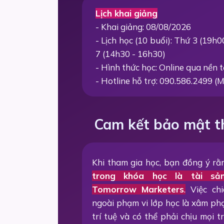
Lịch khai giảng
- Khai giảng: 08/08/2026
- Lịch học (10 buổi): Thứ 3 (19h
7 (14h30 - 16h30)
- Hình thức học: Online qua nền
- Hotline hỗ trợ: 090.586.2499 (M
Cam kết bảo mật t
Khi tham gia học, bạn đồng ý r
trong khóa học là tài sả
Tomorrow Marketers
.
Việc chi
ngoài phạm vi lớp học là xâm p
trí tuệ và có thể phải chịu mọi 