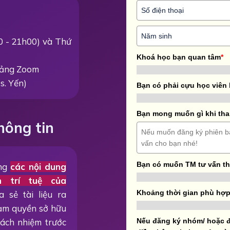
00 - 21h00) và Thứ
Khoá học bạn quan tâm
*
 tảng Zoom
s. Yến)
Bạn có phải cựu học viên
Bạn mong muốn gì khi tha
hông tin
Bạn có muốn TM tư vấn t
ằng
các nội dung
n trí tuệ của
Khoảng thời gian phù hợp
a sẻ tài liệu ra
hạm quyền sở hữu
trách nhiệm trước
Nếu đăng ký nhóm/ hoặc đ