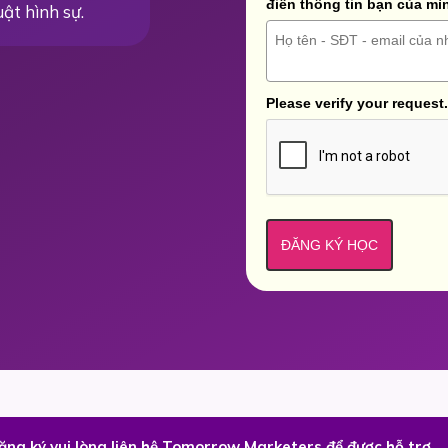
điền thông tin bạn của mì
uật hình sự.
Please verify your request.
ĐĂNG KÝ HỌC
đăng ký vui lòng liên hệ Tomorrow Marketers để được hỗ trợ