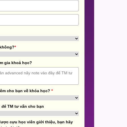
 không?
*
m gia khoá học?
hêm cho bạn về khóa học?
*
 để TM tư vấn cho bạn
ược cựu học viên giới thiệu, bạn hãy