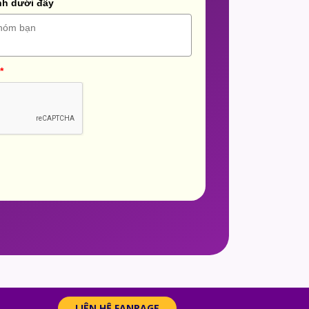
nh dưới đây
*
LIÊN HỆ FANPAGE