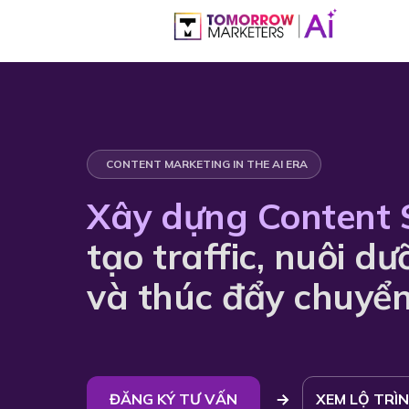
CONTENT MARKETING IN THE AI ERA
Xây dựng Content 
tạo traffic, nuôi d
và thúc đẩy chuyển
ĐĂNG KÝ TƯ VẤN
XEM LỘ TRÌ