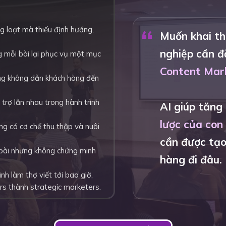
“
g loạt mà thiếu định hướng,
Muốn khai th
nghiệp cần đ
g mỗi bài lại phục vụ một mục
Content Mark
ng không dẫn khách hàng đến
trợ lẫn nhau trong hành trình
AI giúp tăng
lược của con
ông có cơ chế thu thập và nuôi
cần được tạo
 bài nhưng không chứng minh
hàng đi đâu.
nh làm thợ viết tới bao giờ,
rs thành strategic marketers.