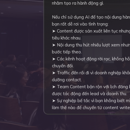
nhằm tạo ra hành động gì.
Nếu chỉ sử dụng AI để tạo nội dung hàn
bạn rất dễ rơi vào tình trạng:
➤ Content được sản xuất liên tục nhưn
tiêu khác nhau.
➤ Nội dung thu hút nhiều lượt xem như
bước tiếp theo.
➤ Các kênh hoạt động rời rạc, không hỗ 
chuyển đổi.
➤ Traffic đến rồi đi vì doanh nghiệp kh
dưỡng contact.
➤ Team Content bận rộn với lịch đăng
được tác động đến lead và doanh thu.
➤ Sự nghiệp bế tắc vì bạn không biết mì
làm thế nào để chuyển từ content write