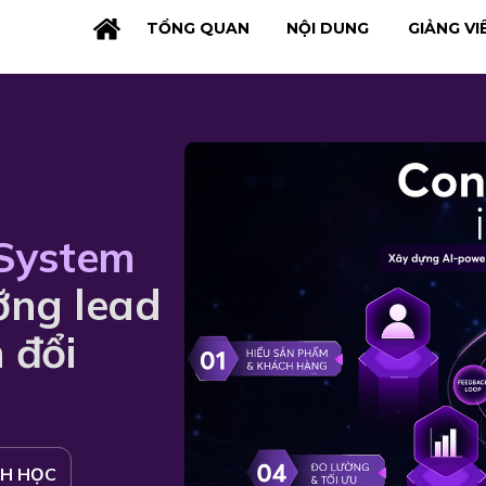
TỔNG QUAN
NỘI DUNG
GIẢNG VI
System
ưỡng lead
 đổi
NH HỌC