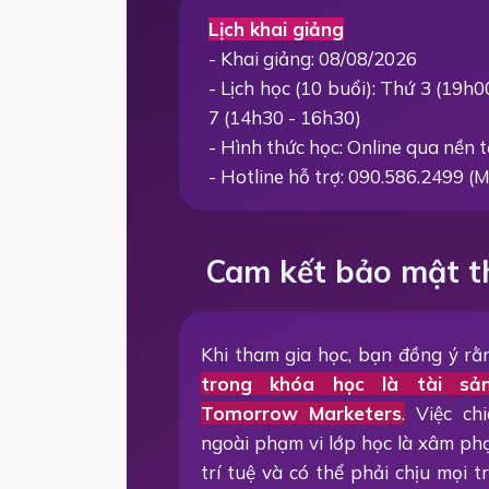
Lịch khai giảng
- Khai giảng: 08/08/2026
- Lịch học (10 buổi): Thứ 3 (19h
7 (14h30 - 16h30)
- Hình thức học: Online qua nền
- Hotline hỗ trợ: 090.586.2499 (M
Cam kết bảo mật t
Khi tham gia học, bạn đồng ý r
trong khóa học là tài sả
Tomorrow Marketers
.
Việc chi
ngoài phạm vi lớp học là xâm p
trí tuệ và có thể phải chịu mọi 