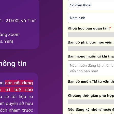
00 - 21h00) và Thứ
Khoá học bạn quan tâm
*
 tảng Zoom
s. Yến)
Bạn có phải cựu học viên
Bạn mong muốn gì khi tha
hông tin
Bạn có muốn TM tư vấn t
ằng
các nội dung
n trí tuệ của
Khoảng thời gian phù hợp
a sẻ tài liệu ra
hạm quyền sở hữu
trách nhiệm trước
Nếu đăng ký nhóm/ hoặc đ