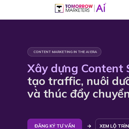
CONTENT MARKETING IN THE AI ERA
Xây dựng Content 
tạo traffic, nuôi d
và thúc đẩy chuyển
ĐĂNG KÝ TƯ VẤN
XEM LỘ TRÌ