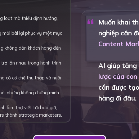
“
g loạt mà thiếu định hướng,
Muốn khai th
nghiệp cần đ
g mỗi bài lại phục vụ một mục
Content Mark
ng không dẫn khách hàng đến
trợ lẫn nhau trong hành trình
AI giúp tăng
lược của con
ông có cơ chế thu thập và nuôi
cần được tạo
 bài nhưng không chứng minh
hàng đi đâu.
nh làm thợ viết tới bao giờ,
rs thành strategic marketers.