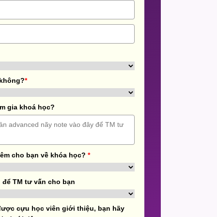
 không?
*
m gia khoá học?
hêm cho bạn về khóa học?
*
 để TM tư vấn cho bạn
ược cựu học viên giới thiệu, bạn hãy