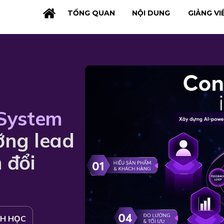
TỔNG QUAN
NỘI DUNG
GIẢNG VI
System
ưỡng lead
 đổi
NH HỌC