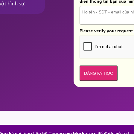
điền thông tin bạn của mì
uật hình sự.
Please verify your request.
ĐĂNG KÝ HỌC
đăng ký vui lòng liên hệ Tomorrow Marketers để được hỗ trợ