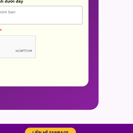
nh dưới đây
*
LIÊN HỆ FANPAGE