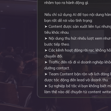
nhằm tạo ra hành động gì.
Nếu chỉ sử dụng AI để tạo nội dung hàn
bạn rất dễ rơi vào tình trạng:
➤ Content được sản xuất liên tục nhưn
tiêu khác nhau.
➤ Nội dung thu hút nhiều lượt xem như
bước tiếp theo.
➤ Các kênh hoạt động rời rạc, không hỗ 
chuyển đổi.
➤ Traffic đến rồi đi vì doanh nghiệp kh
dưỡng contact.
➤ Team Content bận rộn với lịch đăng
được tác động đến lead và doanh thu.
➤ Sự nghiệp bế tắc vì bạn không biết mì
làm thế nào để chuyển từ content write