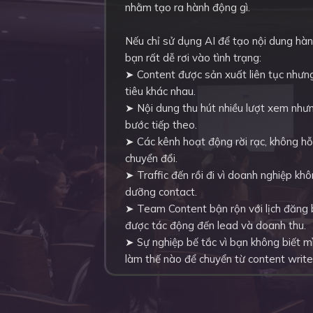
nhằm tạo ra hành động gì.
Nếu chỉ sử dụng AI để tạo nội dung hàn
bạn rất dễ rơi vào tình trạng:
➤ Content được sản xuất liên tục nhưn
tiêu khác nhau.
➤ Nội dung thu hút nhiều lượt xem như
bước tiếp theo.
➤ Các kênh hoạt động rời rạc, không hỗ 
chuyển đổi.
➤ Traffic đến rồi đi vì doanh nghiệp kh
dưỡng contact.
➤ Team Content bận rộn với lịch đăng
được tác động đến lead và doanh thu.
➤ Sự nghiệp bế tắc vì bạn không biết mì
làm thế nào để chuyển từ content write