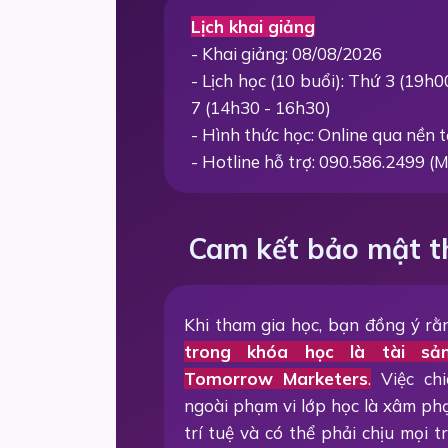
Lịch khai giảng
- Khai giảng: 08/08/2026
- Lịch học (10 buổi): Thứ 3 (19h
7 (14h30 - 16h30)
- Hình thức học: Online qua nền
- Hotline hỗ trợ: 090.586.2499 (M
Cam kết bảo mật t
Khi tham gia học, bạn đồng ý r
trong khóa học là tài sả
Tomorrow Marketers
.
Việc chi
ngoài phạm vi lớp học là xâm p
trí tuệ và có thể phải chịu mọi 