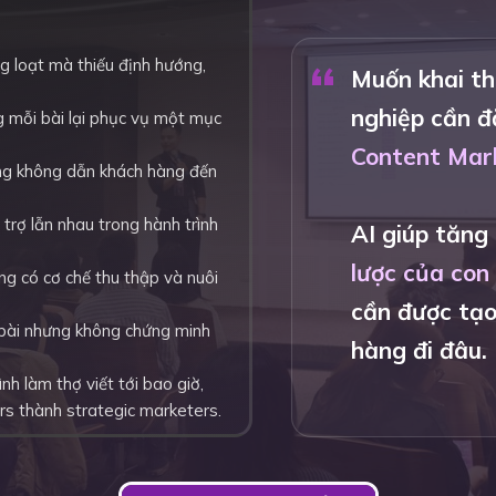
“
g loạt mà thiếu định hướng,
Muốn khai th
nghiệp cần đ
g mỗi bài lại phục vụ một mục
Content Mark
ng không dẫn khách hàng đến
trợ lẫn nhau trong hành trình
AI giúp tăng
lược của con
ông có cơ chế thu thập và nuôi
cần được tạo
 bài nhưng không chứng minh
hàng đi đâu.
nh làm thợ viết tới bao giờ,
rs thành strategic marketers.