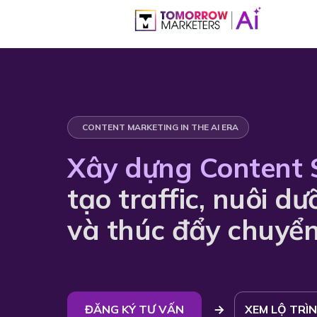
CONTENT MARKETING IN THE AI ERA
Xây dựng Content 
tạo traffic, nuôi d
và thúc đẩy chuyển
ĐĂNG KÝ TƯ VẤN
XEM LỘ TRÌ