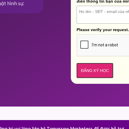
điền thông tin bạn của mì
uật hình sự.
Please verify your request.
ĐĂNG KÝ HỌC
đăng ký vui lòng liên hệ Tomorrow Marketers để được hỗ trợ