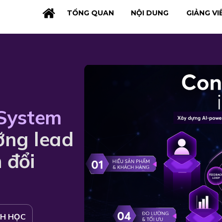
TỔNG QUAN
NỘI DUNG
GIẢNG VI
System
ưỡng lead
 đổi
NH HỌC