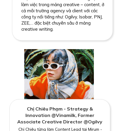
làm việc trong mảng creative – content, ở
cả môi trường agency và client với các
công ty nổi tiếng như: Ogilvy, Isobar, PNJ,
ZEE,… đặc biệt chuyên sâu ở mảng
creative writing.
Chị Chiêu Phạm - Strategy &
Innovation @Vinamilk, Former
Associate Creative Director @Ogilvy
Chị Chiêu từng làm Content Lead tại Mirum -