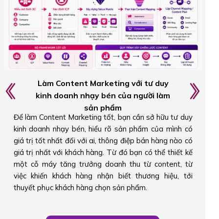
Triển khai hệ thống Content đa kênh theo
hành trình khách hàng
Bạn sẽ biết cách kết hợp cả Authority Content (xây
dựng uy tín) và Conversion Content (thúc đẩy hành
động) trong cùng một hệ thống Content Marketing.
Thay vì chỉ tập trung vào một loại nội dung, bạn hiểu
cách triển khai đúng content, đúng kênh và đúng giai
đoạn trong hành trình khách hàng để tối ưu hiệu quả
chuyển đổi.