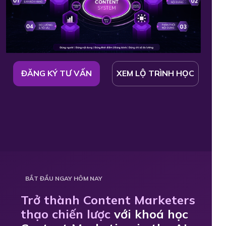
ĐĂNG KÝ TƯ VẤN
XEM LỘ TRÌNH HỌC
BẮT ĐẦU NGAY HÔM NAY
Trở thành Content Marketers
thạo chiến lược
với khoá học