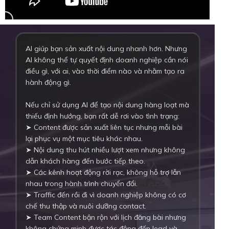
AI giúp bạn sản xuất nội dung nhanh hơn. Nhưng
AI không thể tự quyết định doanh nghiệp cần nói
điều gì, với ai, vào thời điểm nào và nhằm tạo ra
hành động gì.
Nếu chỉ sử dụng AI để tạo nội dung hàng loạt mà
thiếu định hướng, bạn rất dễ rơi vào tình trạng:
➤ Content được sản xuất liên tục nhưng mỗi bài
lại phục vụ một mục tiêu khác nhau.
➤ Nội dung thu hút nhiều lượt xem nhưng không
dẫn khách hàng đến bước tiếp theo.
➤ Các kênh hoạt động rời rạc, không hỗ trợ lẫn
nhau trong hành trình chuyển đổi.
➤ Traffic đến rồi đi vì doanh nghiệp không có cơ
chế thu thập và nuôi dưỡng contact.
➤ Team Content bận rộn với lịch đăng bài nhưng
không chứng minh được tác động đến lead và