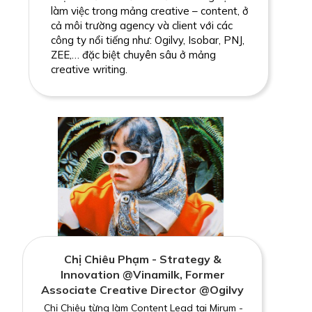
làm việc trong mảng creative – content, ở
cả môi trường agency và client với các
công ty nổi tiếng như: Ogilvy, Isobar, PNJ,
ZEE,… đặc biệt chuyên sâu ở mảng
creative writing.
Chị Chiêu Phạm - Strategy &
Innovation @Vinamilk, Former
Associate Creative Director @Ogilvy
Chị Chiêu từng làm Content Lead tại Mirum -