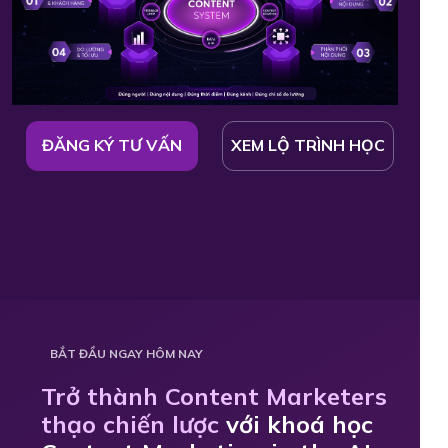
ĐĂNG KÝ TƯ VẤN
XEM LỘ TRÌNH HỌC
BẮT ĐẦU NGAY HÔM NAY
Trở thành Content Marketers
thạo chiến lược
với khoá học