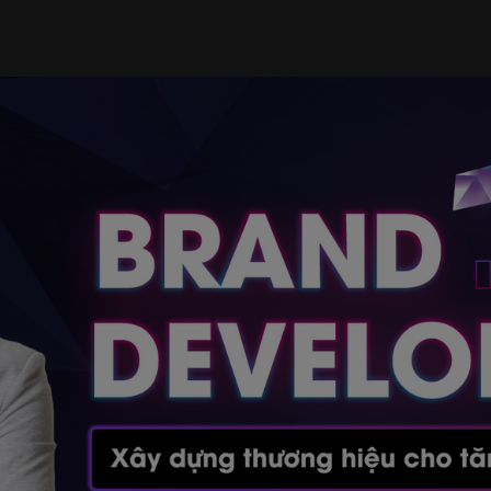
NG QUAN KHOÁ HỌC
LỊ
GIẢNG VIÊN
NỘI DUNG