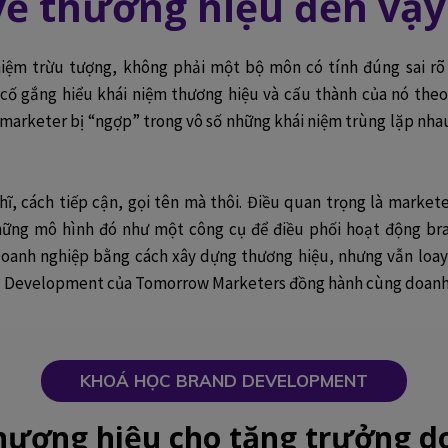
về thương hiệu đến vậy
iệm trừu tượng, không phải một bộ môn có tính đúng sai rõ 
cố gắng hiểu khái niệm thương hiệu và cấu thành của nó theo
 marketer bị “ngợp” trong vô số những khái niệm trùng lặp nh
hĩ, cách tiếp cận, gọi tên mà thôi. Điều quan trọng là market
hững mô hình đó như một công cụ để điều phối hoạt động br
anh nghiệp bằng cách xây dựng thương hiệu, nhưng vẫn loay 
nd Development của Tomorrow Marketers đồng hành cùng doanh
KHOÁ HỌC BRAND DEVELOPMENT
hương hiệu cho tăng trưởng d