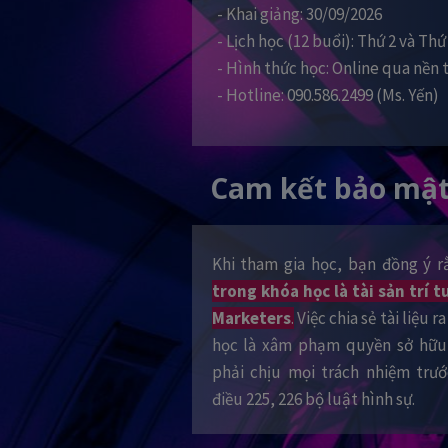
- Khai giảng: 30/09/2026
- Lịch học (12 buổi): Thứ 2 và Thứ
- Hình thức học: Online qua nền
- Hotline: 090.586.2499 (Ms. Yến)
Cam kết bảo mật
Khi tham gia học, bạn đồng ý 
trong khóa học là tài sản trí
Marketers
.
Việc chia sẻ tài liệu 
học là xâm phạm quyền sở hữu 
phải chịu mọi trách nhiệm trư
điều 225, 226 bộ luật hình sự.