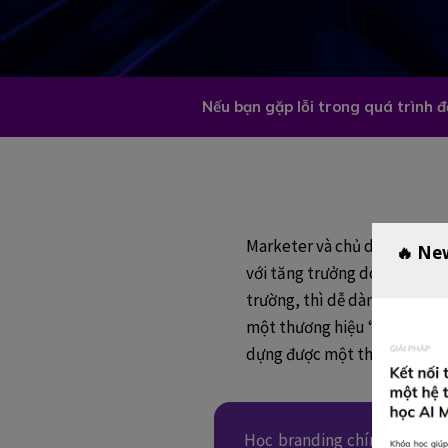
Nếu bạn gặp lỗi trong quá trình 
Marketer và chủ doanh nghiệ
🔥 Ne
với tăng trưởng doanh nghiệ
trường, thì dễ dàng thuyết 
một thương hiệu “được biết 
dựng được một thương hiệu n
Học branding chính là học 