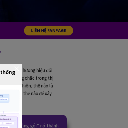
LIÊN HỆ FANPAGE
?
c xây dựng thương hiệu đối
 thống
ỗ đứng vững chắc trong thị
iệu. Tuy nhiên, thế nào là
ng”, và làm thế nào để xây
ng cách “đóng gói” nó thành