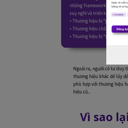
những framework, model, trì
suy nghĩ và triển khai cụ thể
• Thương hiệu bị “già” quá, là
• Thương hiệu chẳng ai biết t
• Thương hiệu bị “cheap” quá,
Ngoài ra, người có tư duy 
thương hiệu khác để lấy đ
phù hợp với thương hiệu ha
hiệu cũ...
Vì sao l