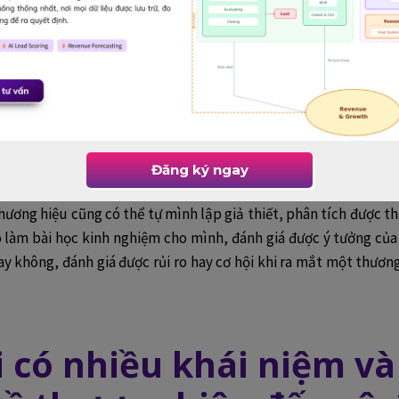
nh tự dễ hiểu, dễ nắm bắt. Khi đã có mindset về branding, n
 khi gặp những vấn đề “mơ hồ” như:
m cho nó trẻ lại đi!
ới, làm cho nó nổi tiếng hơn đi!
 hãy tăng giá trị của nó lên đi!
Đăng ký ngay
thương hiệu cũng có thể tự mình lập giả thiết, phân tích được t
ó làm bài học kinh nghiệm cho mình, đánh giá được ý tưởng của
y không, đánh giá được rủi ro hay cơ hội khi ra mắt một thươ
ại có nhiều khái niệm v