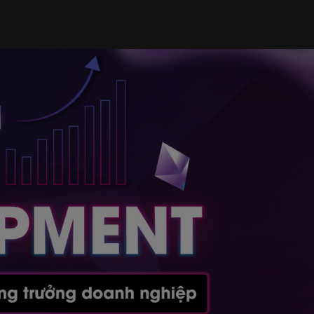
CH HỌC & HỌC PHÍ
ĐĂNG KÝ HỌC