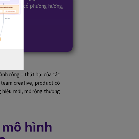
gười học sẽ có phương hướng,
hành công – thất bại của các
 team creative, product có
ng hiệu mới, mở rộng thương
à mô hình