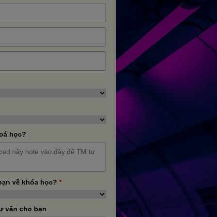
hoá học?
bạn về khóa học?
*
ư vấn cho bạn