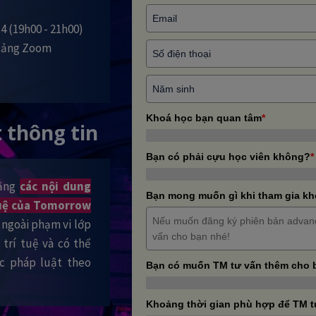
 4 (19h00 - 21h00)
 tảng Zoom
Khoá học bạn quan tâm
*
 thông tin
Bạn có phải cựu học viên không?
*
rằng
các nội dung
Bạn mong muốn gì khi tham gia k
 tuệ của Tomorrow
ra ngoài phạm vi lớp
trí tuệ và có thể
ớc pháp luật theo
Bạn có muốn TM tư vấn thêm cho 
Khoảng thời gian phù hợp để TM t