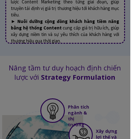
lược Content Marketing theo từng giai đoạn, giúp
truyền tải định vị giá trị thương hiệu tới khách hàng mục
tiêu.
►
Nuôi dưỡng cộng đồng khách hàng tiềm năng
bằng hệ thống Content
cung cấp giá trị hữu ích, giúp
xây dựng niềm tin và sự yêu thích của khách hàng với
thương hiệu qua thời gian.
Nâng tầm tư duy hoạch định chiến
lược với
Strategy Formulation
Phân tích
ngành &
thị
trường
Xây dựng
lợi thế và