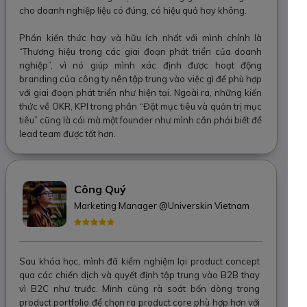
cho doanh nghiệp liệu có đúng, có hiệu quả hay không.
Phần kiến thức hay và hữu ích nhất với mình chính là
“Thương hiệu trong các giai đoạn phát triển của doanh
nghiệp”, vì nó giúp mình xác định được hoạt động
branding của công ty nên tập trung vào việc gì để phù hợp
với giai đoạn phát triển như hiện tại. Ngoài ra, những kiến
thức về OKR, KPI trong phần “Đặt mục tiêu và quản trị mục
tiêu” cũng là cái mà một founder như mình cần phải biết để
lead team được tốt hơn.
Công Quý
Marketing Manager @Universkin Vietnam
Sau khóa học, mình đã kiểm nghiệm lại product concept
qua các chiến dịch và quyết định tập trung vào B2B thay
vì B2C như trước. Mình cũng rà soát bốn dòng trong
product portfolio để chọn ra product core phù hợp hơn với