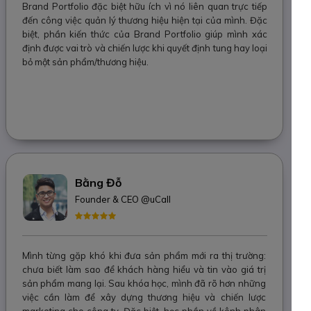
Brand Portfolio đặc biệt hữu ích vì nó liên quan trực tiếp
đến công việc quản lý thương hiệu hiện tại của mình. Đặc
biệt, phần kiến thức của Brand Portfolio giúp mình xác
định được vai trò và chiến lược khi quyết định tung hay loại
bỏ một sản phẩm/thương hiệu.
Bằng Đỗ
Founder & CEO @uCall
Mình từng gặp khó khi đưa sản phẩm mới ra thị trường:
chưa biết làm sao để khách hàng hiểu và tin vào giá trị
sản phẩm mang lại. Sau khóa học, mình đã rõ hơn những
việc cần làm để xây dựng thương hiệu và chiến lược
marketing cho công ty. Đặc biệt, học phần về kênh phân