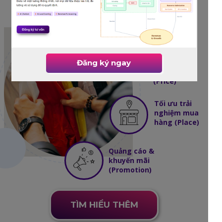
Thiết kế sản phẩm
(Product)
Định giá
thông
Đăng ký ngay
minh
(Price)
Tối ưu trải
nghiệm mua
hàng (Place)
Quảng cáo &
khuyến mãi
(Promotion)
TÌM HIỂU THÊM