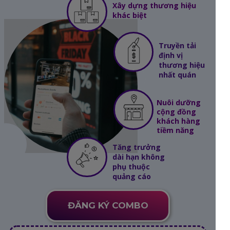
Xây dựng thương hiệu
khác biệt
Truyền tải
định vị
thương hiệu
nhất quán
Nuôi dưỡng
cộng đồng
khách hàng
tiềm năng
Tăng trưởng
dài hạn không
phụ thuộc
quảng cáo
ĐĂNG KÝ COMBO