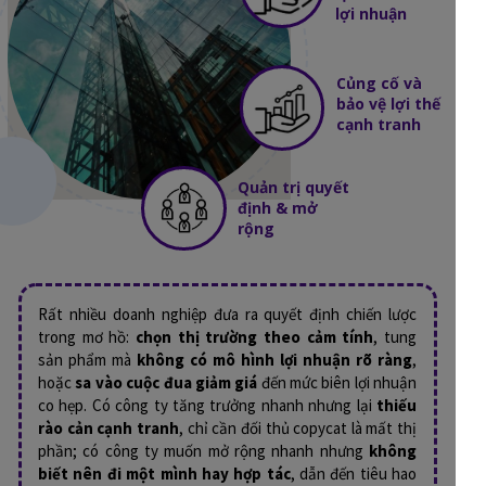
lợi nhuận
Củng cố và
bảo vệ lợi thế
cạnh tranh
Quản trị quyết
định & mở
rộng
Rất nhiều doanh nghiệp đưa ra quyết định chiến lược
trong mơ hồ:
chọn thị trường theo cảm tính
, tung
sản phẩm mà
không có mô hình lợi nhuận rõ ràng
,
hoặc
sa vào cuộc đua giảm giá
đến mức biên lợi nhuận
co hẹp. Có công ty tăng trưởng nhanh nhưng lại
thiếu
rào cản cạnh tranh
, chỉ cần đối thủ copycat là mất thị
phần; có công ty muốn mở rộng nhanh nhưng
không
biết nên đi một mình hay hợp tác
, dẫn đến tiêu hao