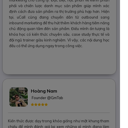
phối và chiến lược danh mục sản phẩm giúp mình xác
định cách đưa sản phẩm ra thị trường phù hợp hơn. Hiện
tại, uCall cũng đang chuyển dần từ outbound sang
inbound marketing để thu hút thêm khách hàng tiềm năng
chủ động quan tâm đến sản phẩm. Điều mình ấn tượng là
khóa học có kiến thức chuyên sâu, case study thực tế và
đội ngũ trainer giàu kinh nghiệm. Vì vậy, các nội dung học
đều có thể ứng dụng ngay trong công việc.
Hoàng Nam
Founder @GmTab
Kiến thức được dạy trong khóa giống như một khung tham
chiếu để mình đánh giá lại xem những gì mình đang làm