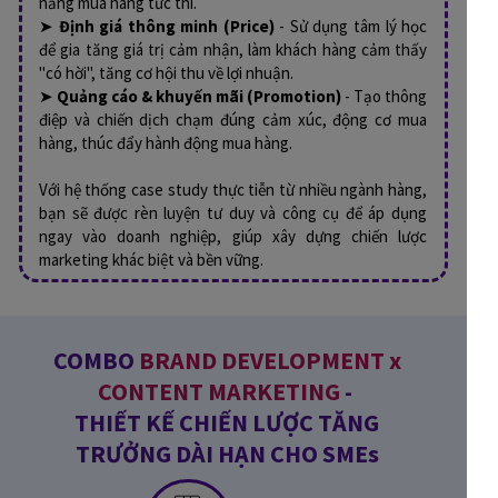
năng mua hàng tức thì.
➤
Định giá thông minh (Price)
- Sử dụng tâm lý học
để gia tăng giá trị cảm nhận, làm khách hàng cảm thấy
"có hời", tăng cơ hội thu về lợi nhuận.
➤
Quảng cáo & khuyến mãi (Promotion)
- Tạo thông
điệp và chiến dịch chạm đúng cảm xúc, động cơ mua
hàng, thúc đẩy hành động mua hàng.
Với hệ thống case study thực tiễn từ nhiều ngành hàng,
bạn sẽ được rèn luyện tư duy và công cụ để áp dụng
ngay vào doanh nghiệp, giúp xây dựng chiến lược
marketing khác biệt và bền vững.
COMBO
BRAND DEVELOPMENT x
CONTENT MARKETING
-
THIẾT KẾ CHIẾN LƯỢC TĂNG
TRƯỞNG DÀI HẠN CHO SMEs