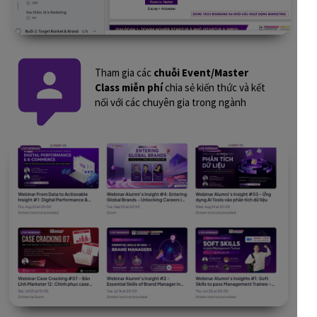
Tham gia các
chuỗi Event/Master
Class miễn phí
chia sẻ kiến thức và kết
nối với các chuyên gia trong ngành