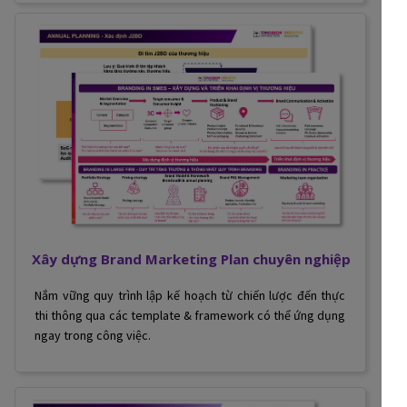
Xây dựng Brand Marketing Plan chuyên nghiệp
Nắm vững quy trình lập kế hoạch từ chiến lược đến thực
thi thông qua các template & framework có thể ứng dụng
ngay trong công việc.