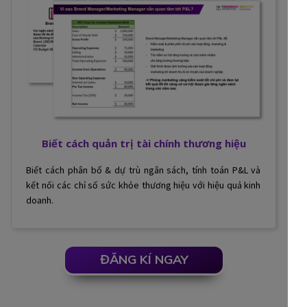
Biết cách quản trị tài chính thương hiệu
Biết cách phân bổ & dự trù ngân sách, tính toán P&L và
kết nối các chỉ số sức khỏe thương hiệu với hiệu quả kinh
doanh.
ĐĂNG KÍ NGAY