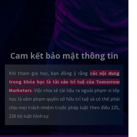
Cam kết bảo mật thông tin
Khi tham gia học, bạn đồng ý rằng
các nội dung
trong khóa học là tài sản trí tuệ của Tomorrow
Marketers
.
Việc chia sẻ tài liệu ra ngoài phạm vi lớp
học là xâm phạm quyền sở hữu trí tuệ và có thể phải
chịu mọi trách nhiệm trước pháp luật theo điều 225,
226 bộ luật hình sự.