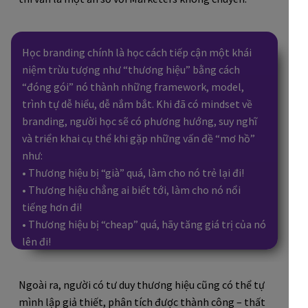
Học branding chính là học cách tiếp cận một khái
niệm trừu tượng như “thương hiệu” bằng cách
“đóng gói” nó thành những framework, model,
trình tự dễ hiểu, dễ nắm bắt. Khi đã có mindset về
branding, người học sẽ có phương hướng, suy nghĩ
và triển khai cụ thể khi gặp những vấn đề “mơ hồ”
như:
• Thương hiệu bị “già” quá, làm cho nó trẻ lại đi!
• Thương hiệu chẳng ai biết tới, làm cho nó nổi
tiếng hơn đi!
• Thương hiệu bị “cheap” quá, hãy tăng giá trị của nó
lên đi!
Ngoài ra, người có tư duy thương hiệu cũng có thể tự
mình lập giả thiết, phân tích được thành công – thất