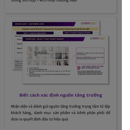
Biết cách xác định nguồn tăng trưởng
Nhận diện và đánh giá nguồn tăng trưởng trọng tâm từ tệp
khách hàng, danh mục sản phẩm và kênh phân phối để
đưa ra quyết định đầu tư hiệu quả.