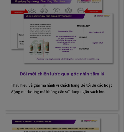
Đổi mới chiến lược qua góc nhìn tâm lý
Thấu hiểu và giải mã hành vi khách hàng để tối ưu các hoạt
động marketing mà không cần sử dụng ngân sách lớn.