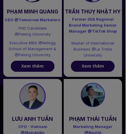
PHẠM MINH QUANG
TRẦN THUỴ NHẬT HY
Former SEA Regional
CEO @Tomorrow Marketers
Brand Marketing Senior
PhD Candidate
Manager @TikTok Shop
@Peking University
Executive MBA @Kellogg
Master of International
School of Management &
Business @La Trobe
@Peking University
University
Xem thêm
Xem thêm
LƯU ANH TUẤN
PHẠM THÁI TUẤN
CFO - Vietnam
Marketing Manager
@Mondelēz
@Nestlé