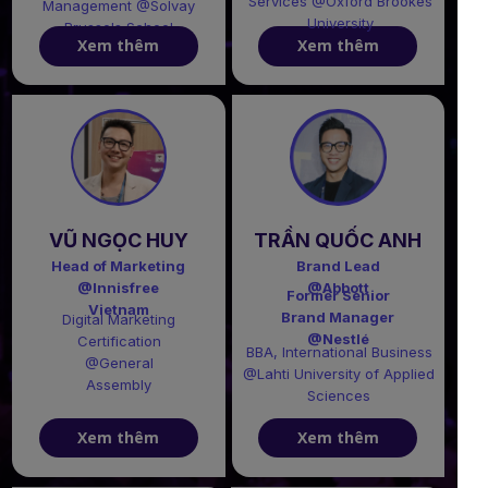
Services @Oxford Brookes
Management @Solvay
University
Brussels School
Xem thêm
Xem thêm
VŨ NGỌC HUY
TRẦN QUỐC ANH
Head of Marketing
Brand Lead
@Innisfree
@Abbott
Former Senior
Vietnam
Brand Manager
Digital Marketing
@Nestlé
Certification
BBA, International Business
@General
@Lahti University of Applied
Assembly
Sciences
Xem thêm
Xem thêm