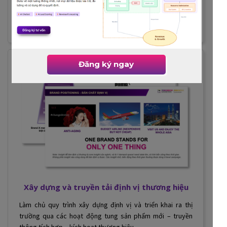
hiệu trong các ngành hàng và giai đoạn phát triển khác
nhau của doanh nghiệp từ startup, SME đến tập đoàn lớn.
Đăng ký ngay
Xây dựng và truyền tải định vị thương hiệu
Làm chủ quy trình xây dựng định vị và triển khai ra thị
trường qua các hoạt động tung sản phẩm mới – truyền
thông tích hợp – kích hoạt thương hiệu.