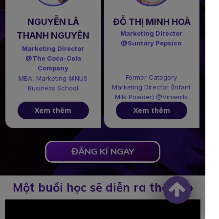
NGUYỄN LÃ
ĐỖ THỊ MINH HOÀ
Marketing Director
THANH NGUYÊN
@Suntory Pepsico
Marketing Director
@The Coca-Cola
Company
Former Category
MBA, Marketing @NUS
Marketing Director (Infant
Business School
Milk Powder) @Vinamilk
Xem thêm
Xem thêm
ĐĂNG KÍ NGAY
Một buổi học sẽ diễn ra thế nào