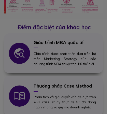
Điểm đặc biệt của khóa học
Giáo trình MBA quốc tế
Giáo trình được phát triển dựa trên bộ
môn Marketing Strategy của các
chương trình MBA thuộc top 1% thế giới.
Phương pháp Case Method
Phân tích và giải quyết vấn đề dựa trên
+50 case study thực tế từ đa dạng
ngành hàng và quy mô doanh nghiệp.