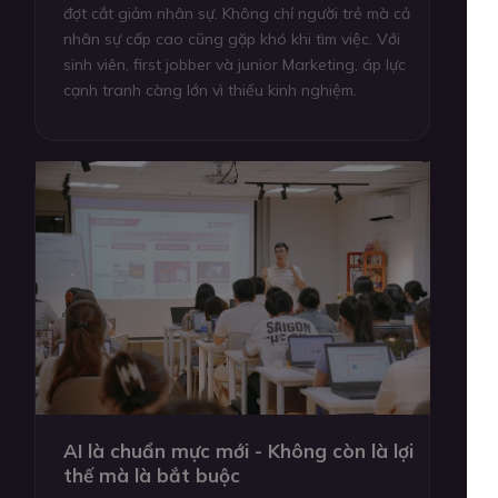
đợt cắt giảm nhân sự. Không chỉ người trẻ mà cả
nhân sự cấp cao cũng gặp khó khi tìm việc. Với
sinh viên, first jobber và junior Marketing, áp lực
cạnh tranh càng lớn vì thiếu kinh nghiệm.
AI là chuẩn mực mới - Không còn là lợi
thế mà là bắt buộc