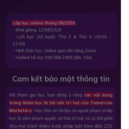
Lớp học online tháng 08/2026
- Khai giảng: 12/08/2026
- Lịch học (10 buổi): Thứ 2 & Thứ 4 (19:00 -
21:00)
- Hình thức học: Online qua nền tảng Zoom
- Hotline hỗ trợ: 090.586.2499 (Ms. Yến)
Cam kết bảo mật thông tin
Khi tham gia học, bạn đồng ý rằng
các nội dung
trong khóa học là tài sản trí tuệ của Tomorrow
Marketers
.
Việc chia sẻ tài liệu ra ngoài phạm vi lớp
học là xâm phạm quyền sở hữu trí tuệ và có thể phải
chịu mọi trách nhiệm trước pháp luật theo điều 225,