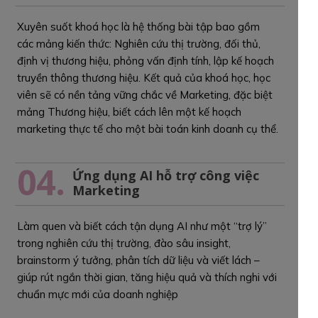
Xuyên suốt khoá học là hệ thống bài tập bao gồm
các mảng kiến thức: Nghiên cứu thị trường, đối thủ,
định vị thương hiệu, phỏng vấn định tính, lập kế hoạch
truyền thông thương hiệu. Kết quả của khoá học, học
viên sẽ có nền tảng vững chắc về Marketing, đặc biệt
mảng Thương hiệu, biết cách lên một kế hoạch
marketing thực tế cho một bài toán kinh doanh cụ thể.
04.
Ứng dụng AI hỗ trợ công việc
Marketing
Làm quen và biết cách tận dụng AI như một “trợ lý”
trong nghiên cứu thị trường, đào sâu insight,
brainstorm ý tưởng, phân tích dữ liệu và viết lách –
giúp rút ngắn thời gian, tăng hiệu quả và thích nghi với
chuẩn mực mới của doanh nghiệp