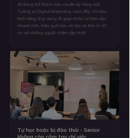
AI đang trở thành tiêu chuẩn kỹ năng mới.
Tương tự Digital Marketing cách đây 10 năm,
khả năng ứng dụng AI giúp nhân sự làm việc
nhanh hơn, hiệu quả hơn và tạo lợi thế rõ rệt
so với những người chậm cập nhật.
Tự học hoặc bị đào thải - Senior
không còn cầm tay chỉ việc