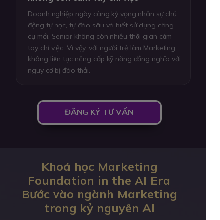
Doanh nghiệp ngày càng kỳ vọng nhân sự chủ
động tự học, tự đào sâu và biết sử dụng công
cụ mới. Senior không còn nhiều thời gian cầm
tay chỉ việc. Vì vậy, với người trẻ làm Marketing,
không liên tục nâng cấp kỹ năng đồng nghĩa với
nguy cơ bị đào thải.
ĐĂNG KÝ TƯ VẤN
Khoá học Marketing
Foundation in the AI Era
Bước vào ngành Marketing
trong kỷ nguyên AI