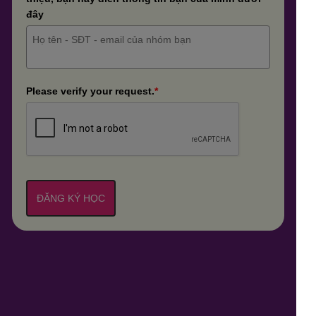
đây
Please verify your request.
*
ĐĂNG KÝ HỌC