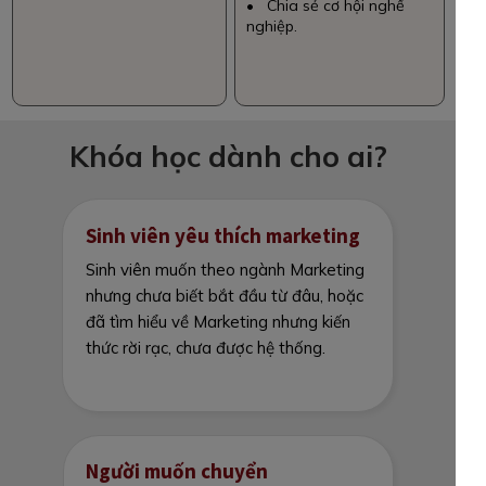
• Chia sẻ cơ hội nghề
nghiệp.
Khóa học dành cho ai?
Sinh viên yêu thích marketing
Sinh viên muốn theo ngành Marketing
nhưng chưa biết bắt đầu từ đâu, hoặc
đã tìm hiểu về Marketing nhưng kiến
thức rời rạc, chưa được hệ thống.
Người muốn chuyển