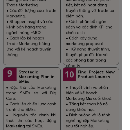
Trade Marketing.
tiết, kết nối hoạt động
• Các đối tượng của Trade
truyền thông với trade tại
Marketing.
điểm bán.
• Shopper Insight và các
• Cách phân bổ ngân
kênh bán hàng trong
sách và xác định KPI cho
ngành hàng FMCG.
chiến dịch.
• Cách lập kế hoạch
• Cách xây dựng
Trade Marketing tương
marketing proposal.
ứng với kế hoạch truyền
• Kỹ năng thuyết trình,
thông.
thuyết phục đối tác và
các phòng ban trong
công ty.
9
10
Strategic
Final Project: New
Marketing Plan in
Product Launch
SMEs
• Đặc thù của Marketing
• Thuyết trình và phản
trong SMEs so với Big
biện về kế hoạch
Corp.
Marketing Mix cuối khoá.
• Cách lên chiến lược cạnh
• Tổng kết toàn bộ nội
tranh cho SMEs.
dung khóa học.
• Nguyên tắc chính khi
• Định hướng và lộ trình
thực thi các hoạt động
nghề nghiệp Marketing
Marketing tại SMEs.
sau tốt nghiệp.