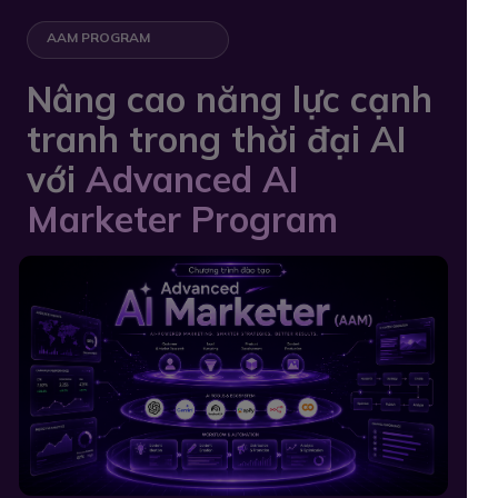
AAM PROGRAM
Nâng cao năng lực cạnh
tranh trong thời đại AI
với
Advanced AI
Marketer Program