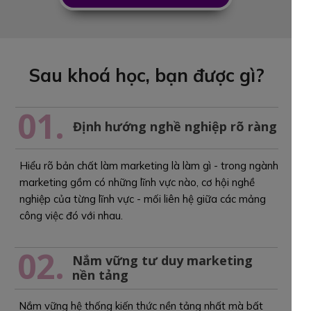
Sau khoá học, bạn được gì?
01.
Định hướng nghề nghiệp rõ ràng
Hiểu rõ bản chất làm marketing là làm gì - trong ngành
marketing gồm có những lĩnh vực nào, cơ hội nghề
nghiệp của từng lĩnh vực - mối liên hệ giữa các mảng
công việc đó với nhau.
02.
Nắm vững tư duy marketing
nền tảng
Nắm vững hệ thống kiến thức nền tảng nhất mà bất