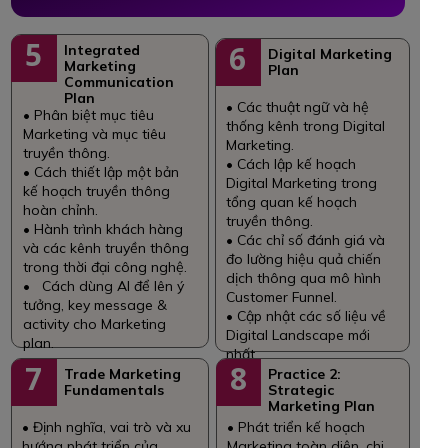
5
6
Integrated
Digital Marketing
Marketing
Plan
Communication
Plan
• Các thuật ngữ và hệ
• Phân biệt mục tiêu
thống kênh trong Digital
Marketing và mục tiêu
Marketing.
truyền thông.
• Cách lập kế hoạch
• Cách thiết lập một bản
Digital Marketing trong
kế hoạch truyền thông
tổng quan kế hoạch
hoàn chỉnh.
truyền thông.
• Hành trình khách hàng
• Các chỉ số đánh giá và
và các kênh truyền thông
đo lường hiệu quả chiến
trong thời đại công nghệ.
dịch thông qua mô hình
• Cách dùng AI để lên ý
Customer Funnel.
tưởng, key message &
• Cập nhật các số liệu về
activity cho Marketing
Digital Landscape mới
plan.
nhất.
7
8
Trade Marketing
Practice 2:
Fundamentals
Strategic
Marketing Plan
• Định nghĩa, vai trò và xu
• Phát triển kế hoạch
hướng phát triển của
Marketing toàn diện, chi