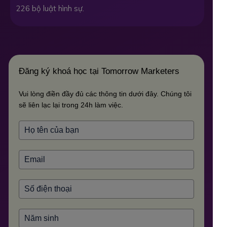
226 bộ luật hình sự.
Đăng ký khoá học tại Tomorrow Marketers
Vui lòng điền đầy đủ các thông tin dưới đây. Chúng tôi
sẽ liên lạc lại trong 24h làm việc.