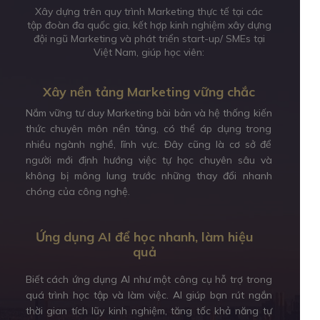
Xây dựng trên quy trình Marketing thực tế tại các
tập đoàn đa quốc gia, kết hợp kinh nghiệm xây dựng
đội ngũ Marketing và phát triển start-up/ SMEs tại
Việt Nam, giúp học viên:
Xây nền tảng Marketing vững chắc
Nắm vững tư duy Marketing bài bản và hệ thống kiến
thức chuyên môn nền tảng, có thể áp dụng trong
nhiều ngành nghề, lĩnh vực. Đây cũng là cơ sở để
người mới định hướng việc tự học chuyên sâu và
không bị mông lung trước những thay đổi nhanh
chóng của công nghệ.
Ứng dụng AI để học nhanh, làm hiệu
quả
Biết cách ứng dụng AI như một công cụ hỗ trợ trong
quá trình học tập và làm việc. AI giúp bạn rút ngắn
thời gian tích lũy kinh nghiệm, tăng tốc khả năng tự