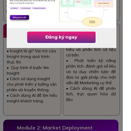
• Cách dùng AI để
nghiên cứu thị trường .
3
4
Consumer
Practice 1: Data-
Understanding &
driven Marketing
Đăng ký ngay
Insight
development
• Các phương pháp đọc,
hiểu và phân tích số liệu
• Insight là gì? Vai trò của
cơ bản.
Insight trong quá trình
• Phát triển kỹ năng
thực thi.
phân tích, đánh giá số liệu
• Quy trình 4 bước tìm
và tư duy chiến lược để
Insight.
đưa ra giải pháp cho một
• Cách sử dụng insight
vấn đề Marketing cụ thể.
cho phát triển ý tưởng sản
• Cách dùng AI để phân
phẩm và truyền thông.
tích, trực quan hóa dữ
• Cách dùng AI để tìm hiểu
liệu.
insight khách hàng.
Module 2: Market Deployment