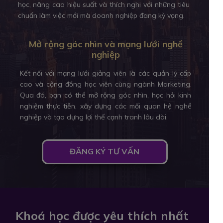
học, nâng cao hiệu suất và thích nghi với những tiêu
chuẩn làm việc mới mà doanh nghiệp đang kỳ vọng.
Mở rộng góc nhìn và mạng lưới nghề
nghiệp
Kết nối với mạng lưới giảng viên là các quản lý cấp
cao và cộng đồng học viên cùng ngành Marketing.
Qua đó, bạn có thể mở rộng góc nhìn, học hỏi kinh
nghiệm thực tiễn, xây dựng các mối quan hệ nghề
nghiệp và tạo dựng lợi thế cạnh tranh lâu dài.
ĐĂNG KÝ TƯ VẤN
Khoá học được yêu thích nhất