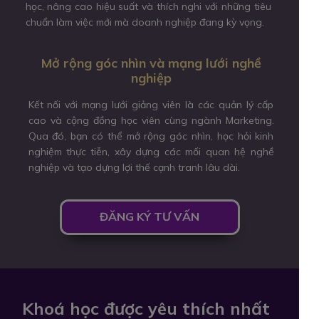
học, nâng cao hiệu suất và thích nghi với những tiêu
chuẩn làm việc mới mà doanh nghiệp đang kỳ vọng.
Mở rộng góc nhìn và mạng lưới nghề
nghiệp
Kết nối với mạng lưới giảng viên là các quản lý cấp
cao và cộng đồng học viên cùng ngành Marketing.
Qua đó, bạn có thể mở rộng góc nhìn, học hỏi kinh
nghiệm thực tiễn, xây dựng các mối quan hệ nghề
nghiệp và tạo dựng lợi thế cạnh tranh lâu dài.
ĐĂNG KÝ TƯ VẤN
Khoá học được yêu thích nhất