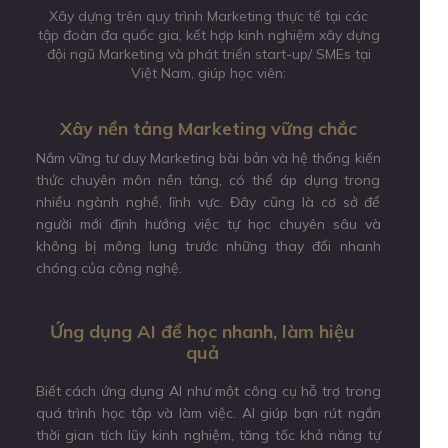
Xây dựng trên quy trình Marketing thực tế tại các
tập đoàn đa quốc gia, kết hợp kinh nghiệm xây dựng
đội ngũ Marketing và phát triển start-up/ SMEs tại
Việt Nam, giúp học viên:
Xây nền tảng Marketing vững chắc
Nắm vững tư duy Marketing bài bản và hệ thống kiến
thức chuyên môn nền tảng, có thể áp dụng trong
nhiều ngành nghề, lĩnh vực. Đây cũng là cơ sở để
người mới định hướng việc tự học chuyên sâu và
không bị mông lung trước những thay đổi nhanh
chóng của công nghệ.
Ứng dụng AI để học nhanh, làm hiệu
quả
Biết cách ứng dụng AI như một công cụ hỗ trợ trong
quá trình học tập và làm việc. AI giúp bạn rút ngắn
thời gian tích lũy kinh nghiệm, tăng tốc khả năng tự