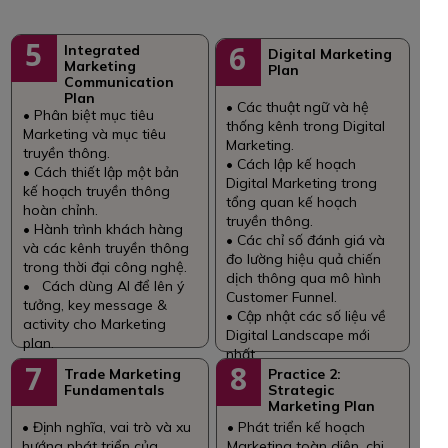
5
6
Integrated
Digital Marketing
Marketing
Plan
Communication
Plan
• Các thuật ngữ và hệ
• Phân biệt mục tiêu
thống kênh trong Digital
Marketing và mục tiêu
Marketing.
truyền thông.
• Cách lập kế hoạch
• Cách thiết lập một bản
Digital Marketing trong
kế hoạch truyền thông
tổng quan kế hoạch
hoàn chỉnh.
truyền thông.
• Hành trình khách hàng
• Các chỉ số đánh giá và
và các kênh truyền thông
đo lường hiệu quả chiến
trong thời đại công nghệ.
dịch thông qua mô hình
• Cách dùng AI để lên ý
Customer Funnel.
tưởng, key message &
• Cập nhật các số liệu về
activity cho Marketing
Digital Landscape mới
plan.
nhất.
7
8
Trade Marketing
Practice 2:
Fundamentals
Strategic
Marketing Plan
• Định nghĩa, vai trò và xu
• Phát triển kế hoạch
hướng phát triển của
Marketing toàn diện, chi