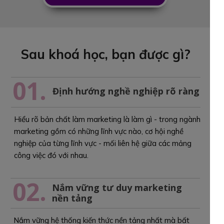
Sau khoá học, bạn được gì?
01.
Định hướng nghề nghiệp rõ ràng
Hiểu rõ bản chất làm marketing là làm gì - trong ngành
marketing gồm có những lĩnh vực nào, cơ hội nghề
nghiệp của từng lĩnh vực - mối liên hệ giữa các mảng
công việc đó với nhau.
02.
Nắm vững tư duy marketing
nền tảng
Nắm vững hệ thống kiến thức nền tảng nhất mà bất