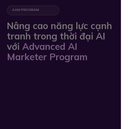
AAM PROGRAM
Nâng cao năng lực cạnh
tranh trong thời đại AI
với
Advanced AI
Marketer Program