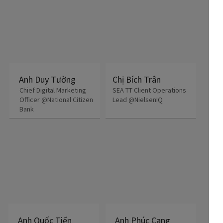
Anh Duy Tường
Chị Bích Trân
Chief Digital Marketing
SEA TT Client Operations
Officer @National Citizen
Lead @NielsenIQ
Bank
Anh Quốc Tiến
Anh Phúc Cang