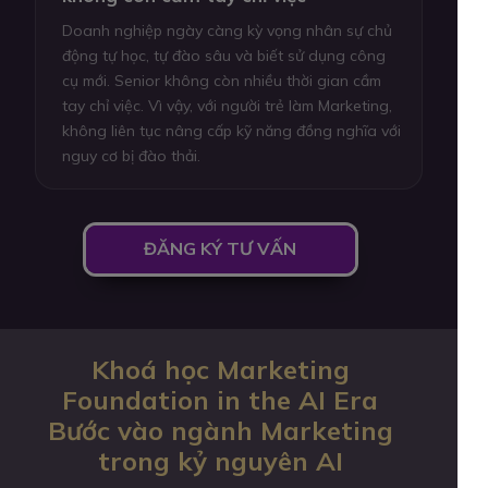
Doanh nghiệp ngày càng kỳ vọng nhân sự chủ
động tự học, tự đào sâu và biết sử dụng công
cụ mới. Senior không còn nhiều thời gian cầm
tay chỉ việc. Vì vậy, với người trẻ làm Marketing,
không liên tục nâng cấp kỹ năng đồng nghĩa với
nguy cơ bị đào thải.
ĐĂNG KÝ TƯ VẤN
Khoá học Marketing
Foundation in the AI Era
Bước vào ngành Marketing
trong kỷ nguyên AI