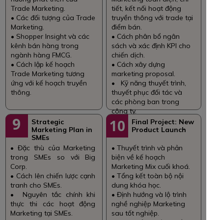
Trade Marketing.
tiết, kết nối hoạt động
• Các đối tượng của Trade
truyền thông với trade tại
Marketing.
điểm bán.
• Shopper Insight và các
• Cách phân bổ ngân
kênh bán hàng trong
sách và xác định KPI cho
ngành hàng FMCG.
chiến dịch.
• Cách lập kế hoạch
• Cách xây dựng
Trade Marketing tương
marketing proposal.
ứng với kế hoạch truyền
• Kỹ năng thuyết trình,
thông.
thuyết phục đối tác và
các phòng ban trong
công ty.
9
10
Strategic
Final Project: New
Marketing Plan in
Product Launch
SMEs
• Đặc thù của Marketing
• Thuyết trình và phản
trong SMEs so với Big
biện về kế hoạch
Corp.
Marketing Mix cuối khoá.
• Cách lên chiến lược cạnh
• Tổng kết toàn bộ nội
tranh cho SMEs.
dung khóa học.
• Nguyên tắc chính khi
• Định hướng và lộ trình
thực thi các hoạt động
nghề nghiệp Marketing
Marketing tại SMEs.
sau tốt nghiệp.