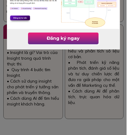
• Cách dùng AI để
nghiên cứu thị trường .
3
4
Consumer
Practice 1: Data-
Understanding &
driven Marketing
Đăng ký ngay
Insight
development
• Các phương pháp đọc,
hiểu và phân tích số liệu
• Insight là gì? Vai trò của
cơ bản.
Insight trong quá trình
• Phát triển kỹ năng
thực thi.
phân tích, đánh giá số liệu
• Quy trình 4 bước tìm
và tư duy chiến lược để
Insight.
đưa ra giải pháp cho một
• Cách sử dụng insight
vấn đề Marketing cụ thể.
cho phát triển ý tưởng sản
• Cách dùng AI để phân
phẩm và truyền thông.
tích, trực quan hóa dữ
• Cách dùng AI để tìm hiểu
liệu.
insight khách hàng.
Module 2: Market Deployment