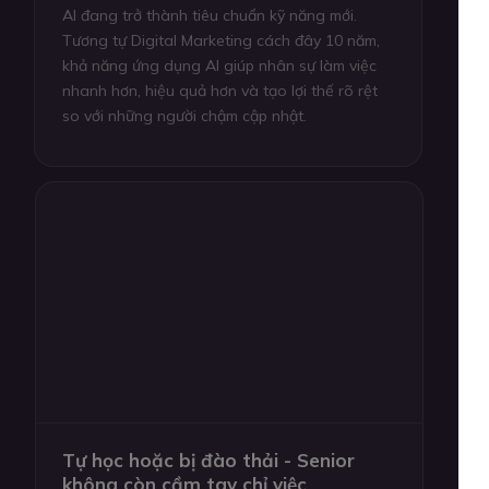
AI đang trở thành tiêu chuẩn kỹ năng mới.
Tương tự Digital Marketing cách đây 10 năm,
khả năng ứng dụng AI giúp nhân sự làm việc
nhanh hơn, hiệu quả hơn và tạo lợi thế rõ rệt
so với những người chậm cập nhật.
Tự học hoặc bị đào thải - Senior
không còn cầm tay chỉ việc