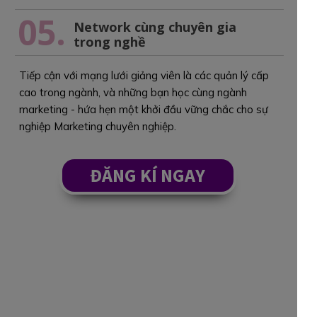
05.
Network cùng chuyên gia
trong nghề
Tiếp cận với mạng lưới giảng viên là các quản lý cấp
cao trong ngành, và những bạn học cùng ngành
marketing - hứa hẹn một khởi đầu vững chắc cho sự
nghiệp Marketing chuyên nghiệp.
ĐĂNG KÍ NGAY
Đội ngũ Trainers
Khóa học
Marketing Foundation in the AI Era
được
giảng dạy bởi các Director, Manager, Head of