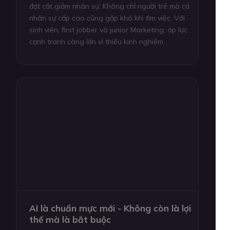
đợt cắt giảm nhân sự. Không chỉ người trẻ mà cả
nhân sự cấp cao cũng gặp khó khi tìm việc. Với
sinh viên, first jobber và junior Marketing, áp lực
cạnh tranh càng lớn vì thiếu kinh nghiệm.
AI là chuẩn mực mới - Không còn là lợi
thế mà là bắt buộc