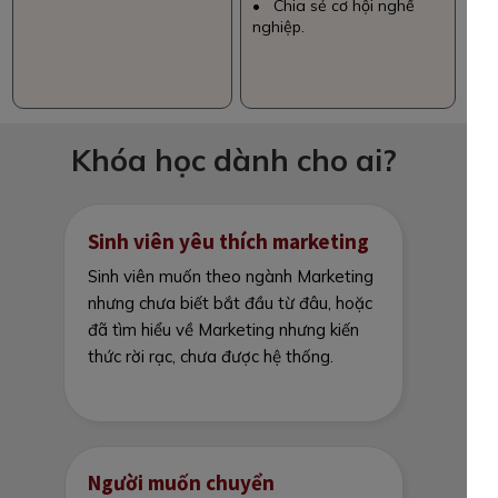
• Chia sẻ cơ hội nghề
nghiệp.
Khóa học dành cho ai?
Sinh viên yêu thích marketing
Sinh viên muốn theo ngành Marketing
nhưng chưa biết bắt đầu từ đâu, hoặc
đã tìm hiểu về Marketing nhưng kiến
thức rời rạc, chưa được hệ thống.
Người muốn chuyển