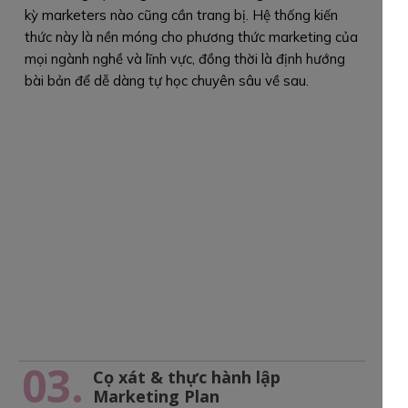
kỳ marketers nào cũng cần trang bị. Hệ thống kiến
thức này là nền móng cho phương thức marketing của
mọi ngành nghề và lĩnh vực, đồng thời là định hướng
bài bản để dễ dàng tự học chuyên sâu về sau.
03.
Cọ xát & thực hành lập
Marketing Plan