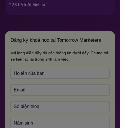
226 bộ luật hình sự.
Đăng ký khoá học tại Tomorrow Marketers
Vui lòng điền đầy đủ các thông tin dưới đây. Chúng tôi
sẽ liên lạc lại trong 24h làm việc.