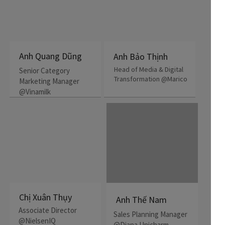
Anh Quang Dũng
Anh Bảo Thịnh
Head of Media & Digital
Senior Category
Transformation @Marico
Marketing Manager
@Vinamilk
Chị Xuân Thụy
Anh Thế Nam
Associate Director
Sales Planning Manager
@NielsenIQ
@Diana Unicharm