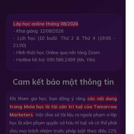
Lớp học online tháng 08/2026
- Khai giảng: 12/08/2026
- Lịch học (10 buổi): Thứ 2 & Thứ 4 (19:00 -
21:00)
- Hình thức học: Online qua nền tảng Zoom
- Hotline hỗ trợ: 090.586.2499 (Ms. Yến)
Cam kết bảo mật thông tin
Khi tham gia học, bạn đồng ý rằng
các nội dung
trong khóa học là tài sản trí tuệ của Tomorrow
Marketers
.
Việc chia sẻ tài liệu ra ngoài phạm vi lớp
học là xâm phạm quyền sở hữu trí tuệ và có thể phải
chịu mọi trách nhiệm trước pháp luật theo điều 225,