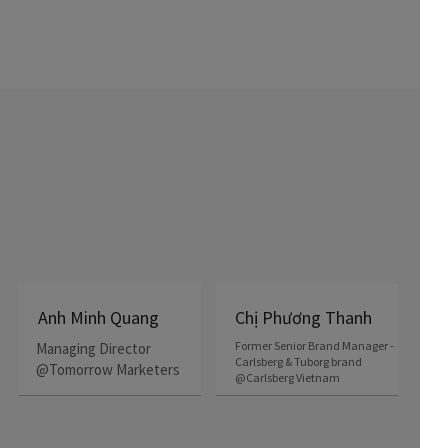
Marketing - những người trực tiếp chia sẻ kiến thức
chuyên môn và kinh nghiệm thực tế tích lũy qua nhiều
năm trong ngành
Chị Phương Thanh
Anh Minh Quang
Former Senior Brand Manager -
Managing Director
Carlsberg & Tuborg brand
@Tomorrow Marketers
@Carlsberg Vietnam