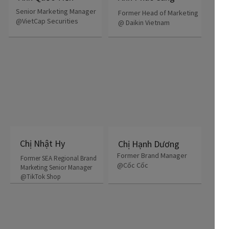
Senior Marketing Manager
Former Head of Marketing
@VietCap Securities
@ Daikin Vietnam
Chị Nhật Hy
Chị Hạnh Dương
Former Brand Manager
Former SEA Regional Brand
@Cốc Cốc
Marketing Senior Manager
@TikTok Shop