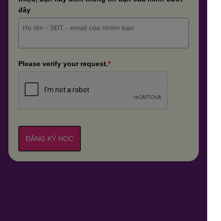
đây
Please verify your request.
*
ĐĂNG KÝ HỌC