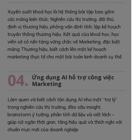
Xuyên suốt khoá học là hệ thống bài tập bao gồm
các mảng kiến thức: Nghiên cứu thị trường, đối thủ,
định vị thương hiệu, phỏng vấn định tính, lập kế hoạch
truyền thông thương hiệu. Kết quả của khoá học, học
viên sẽ có nền tảng vững chắc về Marketing, đặc biệt
mảng Thương hiệu, biết cách lên một kế hoạch
marketing thực tế cho một bài toán kinh doanh cụ thể.
04.
Ứng dụng AI hỗ trợ công việc
Marketing
Làm quen và biết cách tận dụng AI như một “trợ lý”
trong nghiên cứu thị trường, đào sâu insight,
brainstorm ý tưởng, phân tích dữ liệu và viết lách –
giúp rút ngắn thời gian, tăng hiệu quả và thích nghi với
chuẩn mực mới của doanh nghiệp