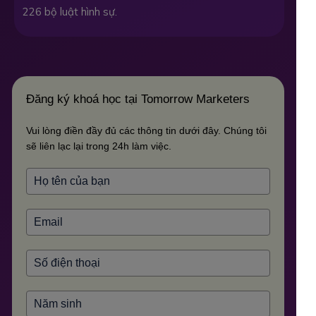
226 bộ luật hình sự.
Đăng ký khoá học tại Tomorrow Marketers
Vui lòng điền đầy đủ các thông tin dưới đây. Chúng tôi
sẽ liên lạc lại trong 24h làm việc.