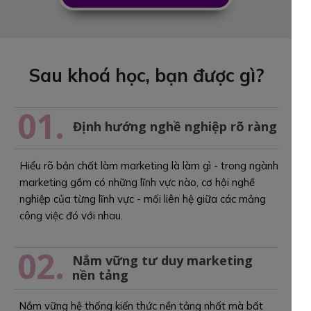
Sau khoá học, bạn được gì?
01.
Định hướng nghề nghiệp rõ ràng
Hiểu rõ bản chất làm marketing là làm gì - trong ngành
marketing gồm có những lĩnh vực nào, cơ hội nghề
nghiệp của từng lĩnh vực - mối liên hệ giữa các mảng
công việc đó với nhau.
02.
Nắm vững tư duy marketing
nền tảng
Nắm vững hệ thống kiến thức nền tảng nhất mà bất