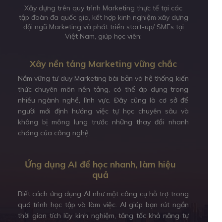
Xây dựng trên quy trình Marketing thực tế tại các
tập đoàn đa quốc gia, kết hợp kinh nghiệm xây dựng
đội ngũ Marketing và phát triển start-up/ SMEs tại
Việt Nam, giúp học viên:
Xây nền tảng Marketing vững chắc
Nắm vững tư duy Marketing bài bản và hệ thống kiến
thức chuyên môn nền tảng, có thể áp dụng trong
nhiều ngành nghề, lĩnh vực. Đây cũng là cơ sở để
người mới định hướng việc tự học chuyên sâu và
không bị mông lung trước những thay đổi nhanh
chóng của công nghệ.
Ứng dụng AI để học nhanh, làm hiệu
quả
Biết cách ứng dụng AI như một công cụ hỗ trợ trong
quá trình học tập và làm việc. AI giúp bạn rút ngắn
thời gian tích lũy kinh nghiệm, tăng tốc khả năng tự