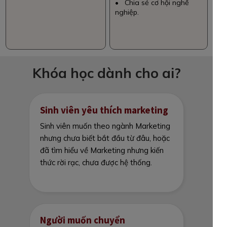
• Chia sẻ cơ hội nghề
nghiệp.
Khóa học dành cho ai?
Sinh viên yêu thích marketing
Sinh viên muốn theo ngành Marketing
nhưng chưa biết bắt đầu từ đâu, hoặc
đã tìm hiểu về Marketing nhưng kiến
thức rời rạc, chưa được hệ thống.
Người muốn chuyển