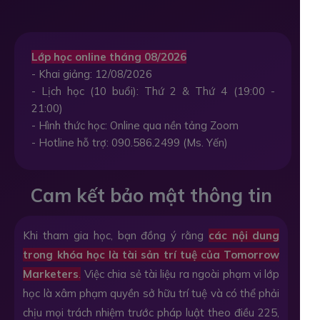
Lớp học online tháng 08/2026
- Khai giảng: 12/08/2026
- Lịch học (10 buổi): Thứ 2 & Thứ 4 (19:00 -
21:00)
- Hình thức học: Online qua nền tảng Zoom
- Hotline hỗ trợ: 090.586.2499 (Ms. Yến)
Cam kết bảo mật thông tin
Khi tham gia học, bạn đồng ý rằng
các nội dung
trong khóa học là tài sản trí tuệ của Tomorrow
Marketers
.
Việc chia sẻ tài liệu ra ngoài phạm vi lớp
học là xâm phạm quyền sở hữu trí tuệ và có thể phải
chịu mọi trách nhiệm trước pháp luật theo điều 225,