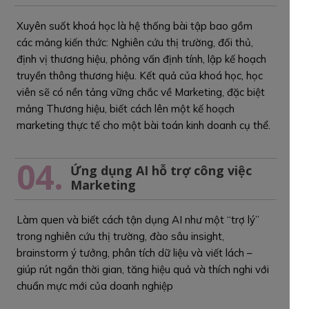
Xuyên suốt khoá học là hệ thống bài tập bao gồm
các mảng kiến thức: Nghiên cứu thị trường, đối thủ,
định vị thương hiệu, phỏng vấn định tính, lập kế hoạch
truyền thông thương hiệu. Kết quả của khoá học, học
viên sẽ có nền tảng vững chắc về Marketing, đặc biệt
mảng Thương hiệu, biết cách lên một kế hoạch
marketing thực tế cho một bài toán kinh doanh cụ thể.
04.
Ứng dụng AI hỗ trợ công việc
Marketing
Làm quen và biết cách tận dụng AI như một “trợ lý”
trong nghiên cứu thị trường, đào sâu insight,
brainstorm ý tưởng, phân tích dữ liệu và viết lách –
giúp rút ngắn thời gian, tăng hiệu quả và thích nghi với
chuẩn mực mới của doanh nghiệp