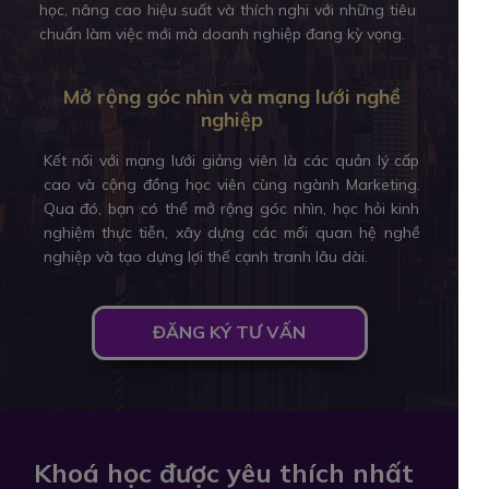
học, nâng cao hiệu suất và thích nghi với những tiêu
chuẩn làm việc mới mà doanh nghiệp đang kỳ vọng.
Mở rộng góc nhìn và mạng lưới nghề
nghiệp
Kết nối với mạng lưới giảng viên là các quản lý cấp
cao và cộng đồng học viên cùng ngành Marketing.
Qua đó, bạn có thể mở rộng góc nhìn, học hỏi kinh
nghiệm thực tiễn, xây dựng các mối quan hệ nghề
nghiệp và tạo dựng lợi thế cạnh tranh lâu dài.
ĐĂNG KÝ TƯ VẤN
Khoá học được yêu thích nhất