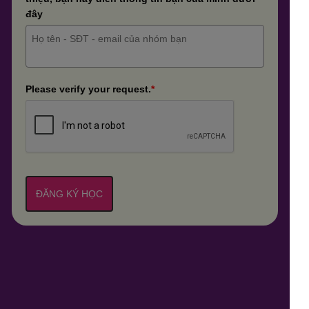
đây
Please verify your request.
*
ĐĂNG KÝ HỌC