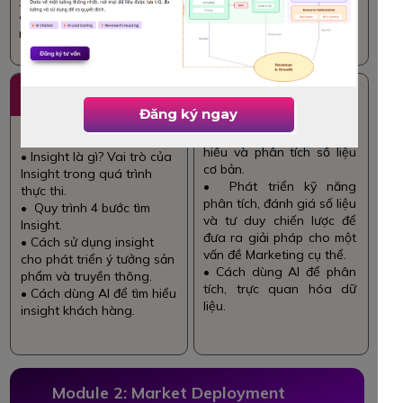
• Cách dùng AI để
nghiên cứu thị trường .
3
4
Consumer
Practice 1: Data-
Understanding &
driven Marketing
Đăng ký ngay
Insight
development
• Các phương pháp đọc,
hiểu và phân tích số liệu
• Insight là gì? Vai trò của
cơ bản.
Insight trong quá trình
• Phát triển kỹ năng
thực thi.
phân tích, đánh giá số liệu
• Quy trình 4 bước tìm
và tư duy chiến lược để
Insight.
đưa ra giải pháp cho một
• Cách sử dụng insight
vấn đề Marketing cụ thể.
cho phát triển ý tưởng sản
• Cách dùng AI để phân
phẩm và truyền thông.
tích, trực quan hóa dữ
• Cách dùng AI để tìm hiểu
liệu.
insight khách hàng.
Module 2: Market Deployment