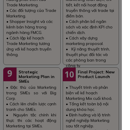
Trade Marketing.
tiết, kết nối hoạt động
• Các đối tượng của Trade
truyền thông với trade tại
Marketing.
điểm bán.
• Shopper Insight và các
• Cách phân bổ ngân
kênh bán hàng trong
sách và xác định KPI cho
ngành hàng FMCG.
chiến dịch.
• Cách lập kế hoạch
• Cách xây dựng
Trade Marketing tương
marketing proposal.
ứng với kế hoạch truyền
• Kỹ năng thuyết trình,
thông.
thuyết phục đối tác và
các phòng ban trong
công ty.
9
10
Strategic
Final Project: New
Marketing Plan in
Product Launch
SMEs
• Đặc thù của Marketing
• Thuyết trình và phản
trong SMEs so với Big
biện về kế hoạch
Corp.
Marketing Mix cuối khoá.
• Cách lên chiến lược cạnh
• Tổng kết toàn bộ nội
tranh cho SMEs.
dung khóa học.
• Nguyên tắc chính khi
• Định hướng và lộ trình
thực thi các hoạt động
nghề nghiệp Marketing
Marketing tại SMEs.
sau tốt nghiệp.