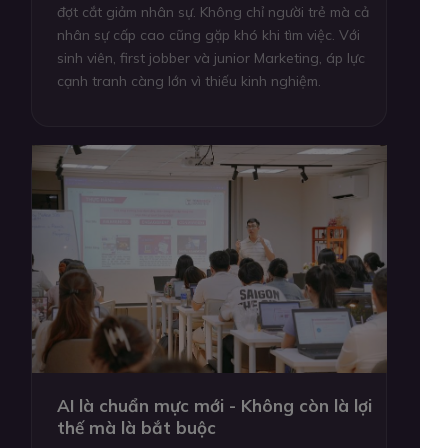
đợt cắt giảm nhân sự. Không chỉ người trẻ mà cả
nhân sự cấp cao cũng gặp khó khi tìm việc. Với
sinh viên, first jobber và junior Marketing, áp lực
cạnh tranh càng lớn vì thiếu kinh nghiệm.
AI là chuẩn mực mới - Không còn là lợi
thế mà là bắt buộc