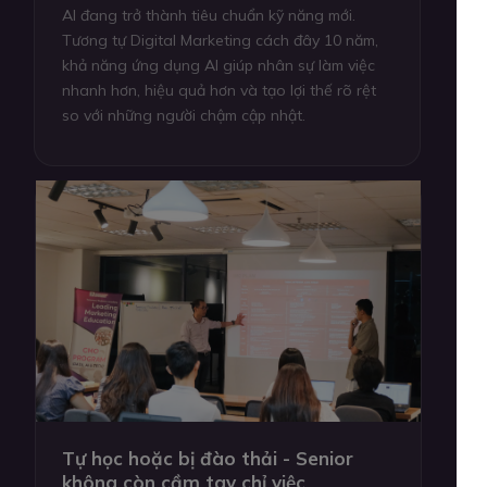
AI đang trở thành tiêu chuẩn kỹ năng mới.
Tương tự Digital Marketing cách đây 10 năm,
khả năng ứng dụng AI giúp nhân sự làm việc
nhanh hơn, hiệu quả hơn và tạo lợi thế rõ rệt
so với những người chậm cập nhật.
Tự học hoặc bị đào thải - Senior
không còn cầm tay chỉ việc