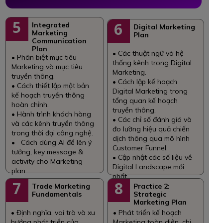
5
6
Integrated
Digital Marketing
Marketing
Plan
Communication
Plan
• Các thuật ngữ và hệ
• Phân biệt mục tiêu
thống kênh trong Digital
Marketing và mục tiêu
Marketing.
truyền thông.
• Cách lập kế hoạch
• Cách thiết lập một bản
Digital Marketing trong
kế hoạch truyền thông
tổng quan kế hoạch
hoàn chỉnh.
truyền thông.
• Hành trình khách hàng
• Các chỉ số đánh giá và
và các kênh truyền thông
đo lường hiệu quả chiến
trong thời đại công nghệ.
dịch thông qua mô hình
• Cách dùng AI để lên ý
Customer Funnel.
tưởng, key message &
• Cập nhật các số liệu về
activity cho Marketing
Digital Landscape mới
plan.
nhất.
7
8
Trade Marketing
Practice 2:
Fundamentals
Strategic
Marketing Plan
• Định nghĩa, vai trò và xu
• Phát triển kế hoạch
hướng phát triển của
Marketing toàn diện, chi