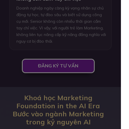
Doanh nghiệp ngày càng kỳ vọng nhân sự chủ
động tự học, tự đào sâu và biết sử dụng công
cụ mới. Senior không còn nhiều thời gian cầm
tay chỉ việc. Vì vậy, với người trẻ làm Marketing,
không liên tục nâng cấp kỹ năng đồng nghĩa với
nguy cơ bị đào thải.
ĐĂNG KÝ TƯ VẤN
Khoá học Marketing
Foundation in the AI Era
Bước vào ngành Marketing
trong kỷ nguyên AI