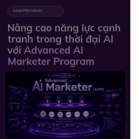
AAM PROGRAM
Nâng cao năng lực cạnh
tranh trong thời đại AI
với
Advanced AI
Marketer Program