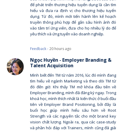
để phát triển thương hiệu tuyển dụng là cần tìm
hiểu và đưa ra định vị cho thương hiệu tuyển
dụng. Từ đó, mình mới tiến hành lên kế hoạch
truyền thông phù hợp để gắn sâu hình ảnh đó
vào tâm trí ứng viên, đưa cho họ nhiều lý do để
yêu thích và ứng tuyển vào doanh nghiệp.
Feedback -
20 hours ago
Ngọc Huyền - Employer Branding &
Talent Acquisition
Mình biết đến TM từ năm 2016, lúc đó mình đang
tìm hiểu về ngành Marketing và theo dõi TM từ
đó đến giờ. Khi thấy TM mở khóa đầu tiên về
Employer Branding, mình đã đăng ký ngay. Trong
khoá học, mình thích nhất là kiến thức ở buổi đầu
tiên về Employer Brand Positioning, bởi đây là
buổi học giúp mình hiểu sâu hơn về Root
Strength và các nguyên tắc cho một brand key
vision chất lượng. Ngoài ra, qua các case-study
và phần hỏi đáp với Trainers, mình cũng đã giải