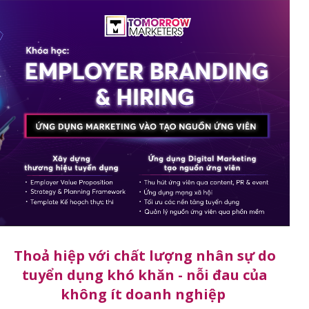
Thoả hiệp với chất lượng nhân sự do
tuyển dụng khó khăn - nỗi đau của
không ít doanh nghiệp