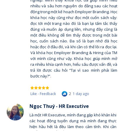
nghiệp. Mình thấy khóa học đã giúp mình hiểu
nhiều và sâu hơn nguyên do đằng sau các hoạt
động trong một kế hoạch Employer Branding. Học
khóa học này cũng như đọc một cuốn sách vậy:
đọc tới một trang nào đó là bạn lại tấm tắc thấy
đúng và muốn áp dụng liền, nhưng đây cũng là
một điều không dễ tìm thấy được trong một bài
học, cuốn sách nào. Đa số là bạn nhớ đã học
hoặc đọc ở đâu đó, và khi cần có thể lôi ra đọc lại.
Và khóa học Employer Branding & Hiring của TM
với mình cũng như vậy. Khóa học giúp mình mở
ra nhiều khía cạnh hơn, hiểu sâu được vấn đề, và
trả lời được câu hỏi “Tại vì sao mình phải làm
bước này?”.
Like - Feedback
2
1 day ago
Ngọc Thuý - HR Executive
Là một HR Executive, mình đang gặp khó khăn khi
các hoạt động tuyển dụng mà mình đang thực
hiện hầu hết là đều làm theo cảm tính. Khi cần