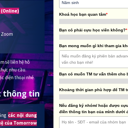
 (Online)
Khoá học bạn quan tâm
*
Bạn có phải cựu học viên không?
*
ua Zoom
Bạn mong muốn gì khi tham gia k
m sẽ liên hệ hỗ
thực nhu cầu.
Bạn có muốn TM tư vấn thêm cho 
ặc điện thoại nhé.
Khoảng thời gian phù hợp để TM t
 thông tin
Nếu đăng ký nhóm/ hoặc được cựu 
điền thông tin bạn của mình dưới 
rằng
các nội dung
 tuệ của Tomorrow