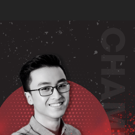
CH HỌC & HỌC PHÍ
ĐĂNG KÝ HỌC