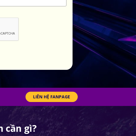
LIÊN HỆ FANPAGE
 cần gì?