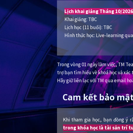
Lịch khai giảng Tháng 10/2026
Khai giảng: TBC
Lịch học (11 buổi): TBC
Hình thức học: Live-learning q
Trong vòng 01 ngày làm việc, TM Tea
trợ bạn tìm hiểu về khoá học và xác 
Hãy giữ liên lạc với TM qua email ho
Cam kết bảo mật
Khi tham gia học, bạn đồng ý 
trong khóa học là tài sản trí