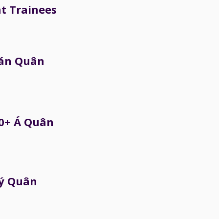
t Trainees
án Quân
0+ Á Quân
ý Quân