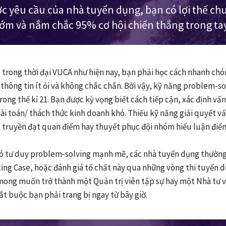
c yêu cầu của nhà tuyển dụng, bạn có lợi thế chu
ớm và nắm chắc 95% cơ hội chiến thắng trong ta
ệp trong thời đại VUCA như hiện nay, bạn phải học cách nhanh ch
 thông tin ít ỏi và không chắc chắn. Bởi vậy, kỹ năng problem-s
ong thế kỉ 21. Bạn được kỳ vọng biết cách tiếp cận, xác định vấn
bài toán/ thách thức kinh doanh khó. Thiếu kỹ năng giải quyết v
, truyền đạt quan điểm hay thuyết phục đội nhóm hiểu luận điểm
có tư duy problem-solving mạnh mẽ, các nhà tuyển dụng thường
ing Case, hoặc đánh giá tố chất này qua những vòng thi tuyển
mong muốn trở thành một Quản trị viên tập sự hay một Nhà tư v
t buộc bạn phải trang bị ngay từ bây giờ.