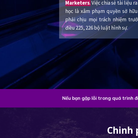
Marketers
.
Việc chia sẻ tài liệu 
học là xâm phạm quyền sở hữu 
phải chịu mọi trách nhiệm trư
điều 225, 226 bộ luật hình sự.
Nếu bạn gặp lỗi trong quá trình 
Chinh 