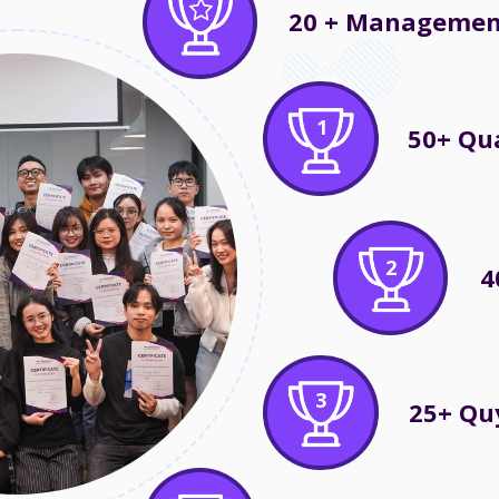
20 + Managemen
1
50+ Qu
2
4
3
25+ Qu