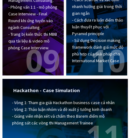
Management Consulting.
nhanh hướng giải trong thời
- Phỏng vấn 1:1 - mô phỏng
gian ngắn
Case Interview - Final
- Cách đưa ra luận điểm thảo
Round khi ứng tuyển vào
luận thuyết phục với
ngành Consulting.
Pyramid principle
- Trang bị kiến thức thi MBB
- Sử dụng Decision making
qua tài liệu & video mô
09
10
framework đánh giá mức độ
phỏng Case Interview.
phù hợp của Giải pháp cho
International Market Case
Hackathon - Case Simulation
- Vòng 1: Tham gia giải Hackathon business case cá nhân
- Vòng 2: Thảo luận nhóm và đề xuất ý tưởng kinh doanh
- Giảng viên nhận xét và chấm theo Barem điểm mô
11
phỏng sát các vòng thi Management Trainee