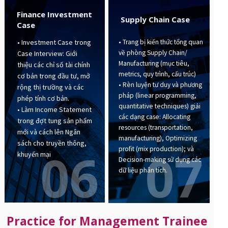
Finance Investment
Supply Chain Case
Case
• Trang bị kiến thức tổng quan
• Investment Case trong
về phòng Supply Chain/
Case Interview: Giới
Manufacturing (mục tiêu,
thiệu các chỉ số tài chính
metrics, quy trình, cấu trúc)
cơ bản trong đầu tư, mở
• Rèn luyện tư duy và phương
rộng thị trường và các
pháp (linear programming,
phép tính cơ bản.
quantitative techniques) giải
• Làm Income Statement
các dạng case: Allocating
trong đợt tung sản phẩm
resources (transportation,
mới và cách lên Ngân
manufacturing), Optimizing
sách cho truyền thông,
07
06
profit (mix production); và
khuyến mại
Decision-making sử dụng các
dữ liệu phân tích.
Practice for Management Trainee