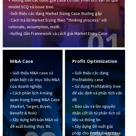
• Hướng dẫn các bước giải Case cơ bản: Phân tích vấn đề qua
model SCQ và Issue tree
- Giới thiệu các dạng Market Sizing Case thường gặp
- Cách trả lời Market Sizing theo ”thinking process“ với
01
rationale, assumption, math.
- Hướng dẫn Framework và cách giải Market Entry Case
M&A Case
Profit Optimization
• Giới thiệu M&A case và
• Giới thiệu các dạng
phân biệt các mục tiêu M&A
Profitability case
của doanh nghiệp
• Sử dụng Profitability tree
• Cách phân tích 4 mảng
để xác định và phân tích vấn
quan trọng trong M&A Case
đề
(Market, Target, Buyer,
• Đào sâu và tìm nguyên
Benefit & Risk)
nhân cốt lõi từ phân tích số
• Xây dựng kết luận M&A và
liệu và thông tin
đề xuất hướng thực thi.
• Xây dựng Đề xuất giải
pháp cho Profitability case