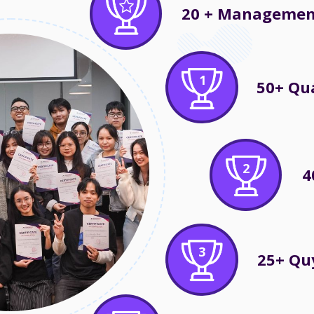
20 + Managemen
1
50+ Qu
2
4
3
25+ Qu