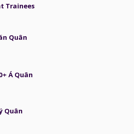
t Trainees
án Quân
0+ Á Quân
ý Quân