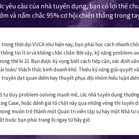
c yêu cầu của nhà tuyển dụng, bạn có lợi thế chu
ớm và nắm chắc 95% cơ hội chiến thắng trong ta
ệp trong thời đại VUCA như hiện nay, bạn phải học cách nhanh ch
 thông tin ít ỏi và không chắc chắn. Bởi vậy, kỹ năng problem-s
ong thế kỉ 21. Bạn được kỳ vọng biết cách tiếp cận, xác định vấn
bài toán/ thách thức kinh doanh khó. Thiếu kỹ năng giải quyết v
, truyền đạt quan điểm hay thuyết phục đội nhóm hiểu luận điểm
có tư duy problem-solving mạnh mẽ, các nhà tuyển dụng thường
ing Case, hoặc đánh giá tố chất này qua những vòng thi tuyển
mong muốn trở thành một Quản trị viên tập sự hay một Nhà tư v
t buộc bạn phải trang bị ngay từ bây giờ.