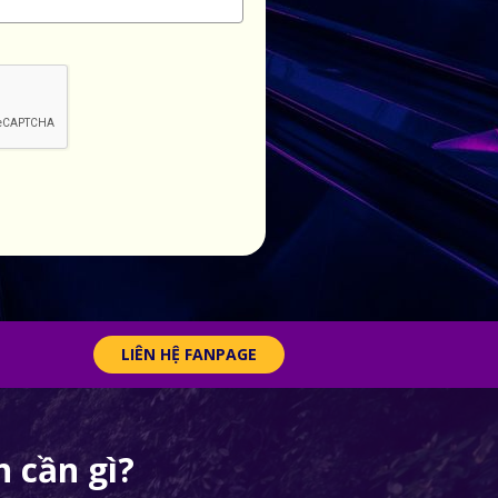
LIÊN HỆ FANPAGE
 cần gì?