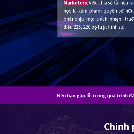
Marketers
.
Việc chia sẻ tài liệu 
học là xâm phạm quyền sở hữu 
phải chịu mọi trách nhiệm trư
điều 225, 226 bộ luật hình sự.
Nếu bạn gặp lỗi trong quá trình 
Chinh 