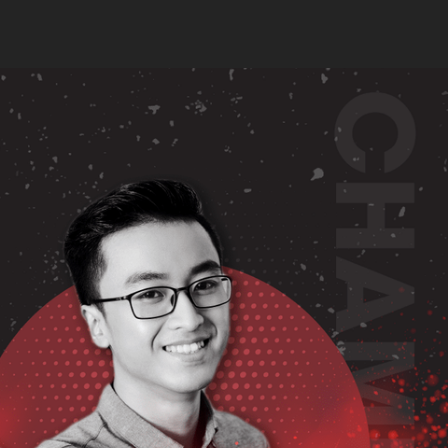
CH HỌC & HỌC PHÍ
ĐĂNG KÝ HỌC