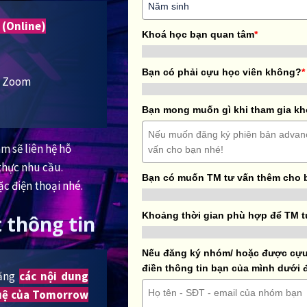
 (Online)
Khoá học bạn quan tâm
*
Bạn có phải cựu học viên không?
*
ua Zoom
Bạn mong muốn gì khi tham gia k
m sẽ liên hệ hỗ
thực nhu cầu.
Bạn có muốn TM tư vấn thêm cho 
ặc điện thoại nhé.
Khoảng thời gian phù hợp để TM t
 thông tin
Nếu đăng ký nhóm/ hoặc được cựu 
điền thông tin bạn của mình dưới 
rằng
các nội dung
 tuệ của Tomorrow