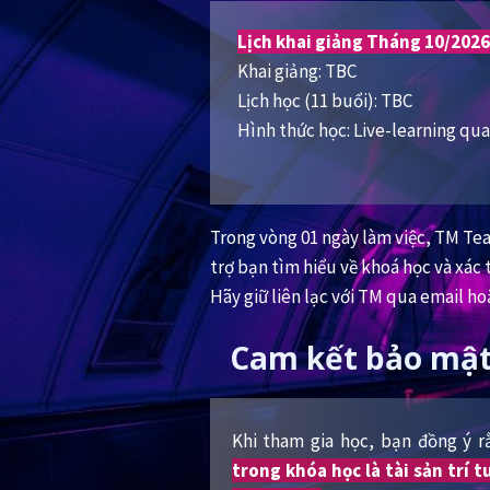
Lịch khai giảng Tháng 10/2026
Khai giảng: TBC
Lịch học (11 buổi): TBC
Hình thức học: Live-learning q
Trong vòng 01 ngày làm việc, TM Tea
trợ bạn tìm hiểu về khoá học và xác 
Hãy giữ liên lạc với TM qua email ho
Cam kết bảo mật
Khi tham gia học, bạn đồng ý 
trong khóa học là tài sản trí