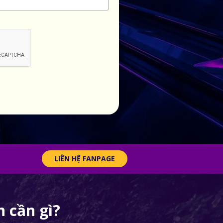
LIÊN HỆ FANPAGE
 cần gì?