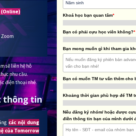
 (Online)
Khoá học bạn quan tâm
*
Bạn có phải cựu học viên không?
*
ua Zoom
Bạn mong muốn gì khi tham gia k
m sẽ liên hệ hỗ
thực nhu cầu.
Bạn có muốn TM tư vấn thêm cho 
ặc điện thoại nhé.
Khoảng thời gian phù hợp để TM t
 thông tin
Nếu đăng ký nhóm/ hoặc được cựu 
điền thông tin bạn của mình dưới 
rằng
các nội dung
 tuệ của Tomorrow