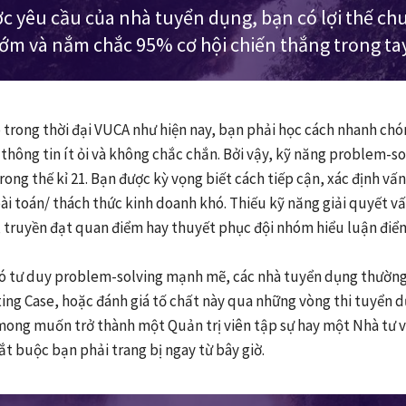
c yêu cầu của nhà tuyển dụng, bạn có lợi thế chu
ớm và nắm chắc 95% cơ hội chiến thắng trong ta
ệp trong thời đại VUCA như hiện nay, bạn phải học cách nhanh ch
 thông tin ít ỏi và không chắc chắn. Bởi vậy, kỹ năng problem-s
ong thế kỉ 21. Bạn được kỳ vọng biết cách tiếp cận, xác định vấn
bài toán/ thách thức kinh doanh khó. Thiếu kỹ năng giải quyết v
, truyền đạt quan điểm hay thuyết phục đội nhóm hiểu luận điểm
có tư duy problem-solving mạnh mẽ, các nhà tuyển dụng thường
ing Case, hoặc đánh giá tố chất này qua những vòng thi tuyển
mong muốn trở thành một Quản trị viên tập sự hay một Nhà tư v
t buộc bạn phải trang bị ngay từ bây giờ.