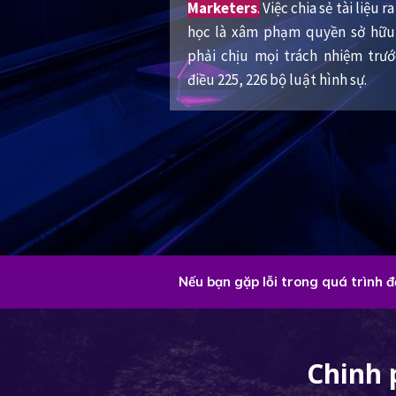
Marketers
.
Việc chia sẻ tài liệu 
học là xâm phạm quyền sở hữu 
phải chịu mọi trách nhiệm trư
điều 225, 226 bộ luật hình sự.
Nếu bạn gặp lỗi trong quá trình 
Chinh 