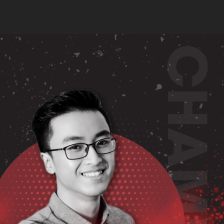
CH HỌC & HỌC PHÍ
ĐĂNG KÝ HỌC