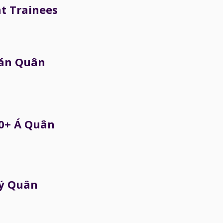
t Trainees
án Quân
0+ Á Quân
ý Quân