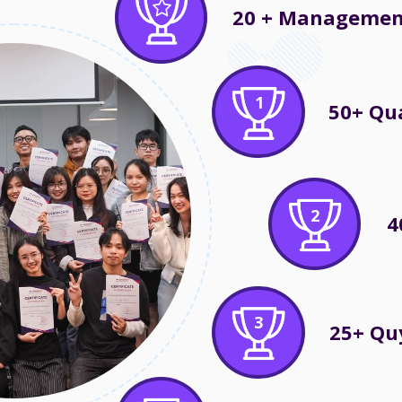
20 + Managemen
1
50+ Qu
2
4
3
25+ Qu