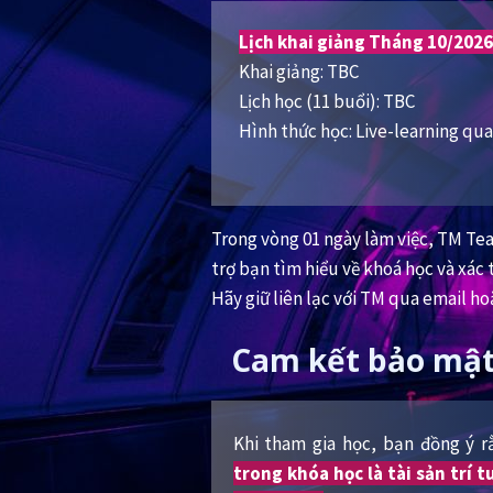
Lịch khai giảng Tháng 10/2026
Khai giảng: TBC
Lịch học (11 buổi): TBC
Hình thức học: Live-learning q
Trong vòng 01 ngày làm việc, TM Tea
trợ bạn tìm hiểu về khoá học và xác 
Hãy giữ liên lạc với TM qua email ho
Cam kết bảo mật
Khi tham gia học, bạn đồng ý 
trong khóa học là tài sản trí