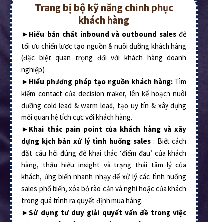
Trang bị bộ kỹ năng chinh phục
khách hàng
►
Hiểu bản chất inbound và outbound sales
để
tối ưu chiến lược tạo nguồn & nuôi dưỡng khách hàng
(đặc biệt quan trọng đối với khách hàng doanh
nghiệp)
►
Hiểu phương pháp tạo nguồn khách hàng:
Tìm
kiếm contact của decision maker, lên kế hoạch nuôi
dưỡng cold lead & warm lead, tạo uy tín & xây dựng
mối quan hệ tích cực với khách hàng.
►
Khai
thác pain point của khách hàng và xây
dựng kịch bản xử lý tình huống sales
: Biết cách
đặt câu hỏi đúng để khai thác ‘điểm đau’ của khách
hàng, thấu hiểu insight và trạng thái tâm lý của
khách, ứng biến nhanh nhạy để xử lý các tình huống
sales phổ biến, xóa bỏ rào cản và nghi hoặc của khách
trong quá trình ra quyết định mua hàng.
►
Sử dụng tư duy giải quyết vấn đề trong việc