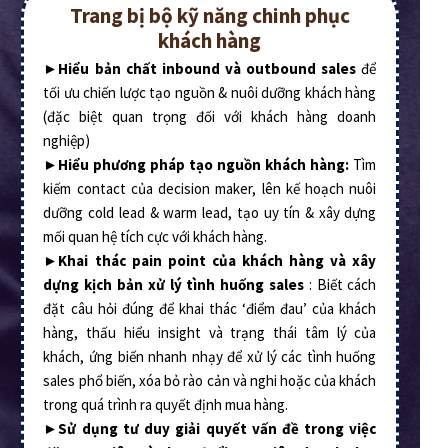
Trang bị bộ kỹ năng chinh phục
khách hàng
►
Hiểu bản chất inbound và outbound sales
để
tối ưu chiến lược tạo nguồn & nuôi dưỡng khách hàng
(đặc biệt quan trọng đối với khách hàng doanh
nghiệp)
►
Hiểu phương pháp tạo nguồn khách hàng:
Tìm
kiếm contact của decision maker, lên kế hoạch nuôi
dưỡng cold lead & warm lead, tạo uy tín & xây dựng
mối quan hệ tích cực với khách hàng.
►
Khai
thác pain point của khách hàng và xây
dựng kịch bản xử lý tình huống sales
: Biết cách
đặt câu hỏi đúng để khai thác ‘điểm đau’ của khách
hàng, thấu hiểu insight và trạng thái tâm lý của
khách, ứng biến nhanh nhạy để xử lý các tình huống
sales phổ biến, xóa bỏ rào cản và nghi hoặc của khách
trong quá trình ra quyết định mua hàng.
►
Sử dụng tư duy giải quyết vấn đề trong việc