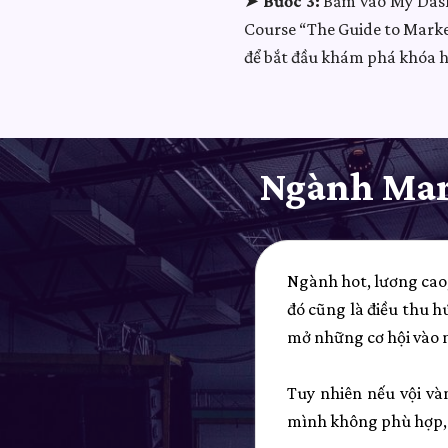
➤
Bước 3:
Bấm vào My Dashb
Course “The Guide to Marke
để bắt đầu khám phá khóa h
Ngành Mark
Ngành hot, lương cao,
đó cũng là điều thu 
mở những cơ hội vào ng
Tuy nhiên nếu vội và
mình không phù hợp, k