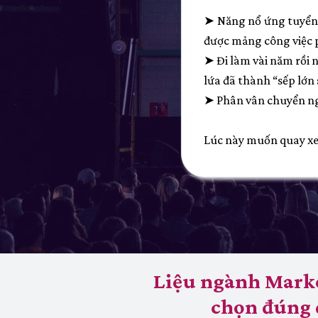
➤ Năng nổ ứng tuyển,
được mảng công việc 
➤ Đi làm vài năm rồi 
lứa đã thành “sếp lớn 
➤ Phân vân chuyển ngà
Lúc này muốn quay xe bắ
Liệu ngành Marke
chọn đúng 