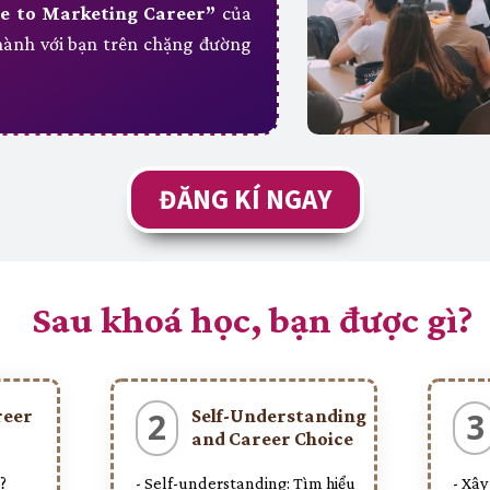
e to Marketing Career”
của
ành với bạn trên chặng đường
ĐĂNG KÍ NGAY
Sau khoá học, bạn được gì?
reer
Self-Understanding
2
3
and Career Choice
?
- Self-understanding: Tìm hiểu
- Xây