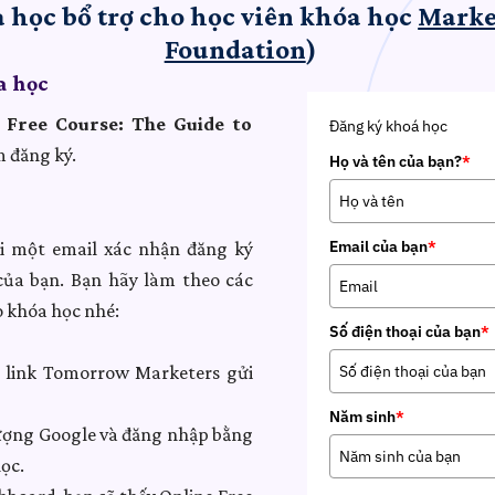
 học bổ trợ cho học viên khóa học
Marke
Foundation
)
a học
 Free Course: The Guide to
Đăng ký khoá học
m đăng ký.
Họ và tên của bạn?
*
Email của bạn
*
ửi một email xác nhận đăng ký
ủa bạn. Bạn hãy làm theo các
o khóa học nhé:
Số điện thoại của bạn
*
link Tomorrow Marketers gửi
Năm sinh
*
ượng Google và đăng nhập bằng
ọc.