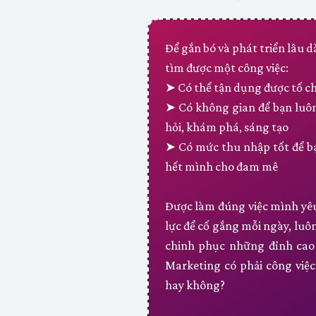
Để gắn bó và phát triển lâu 
tìm được một công việc:
➤ Có thể tận dụng được tố ch
➤ Có không gian để bạn luôn
hỏi, khám phá, sáng tạo
➤ Có mức thu nhập tốt để bạ
hết mình cho đam mê
Được làm đúng việc mình yêu
lực để cố gắng mỗi ngày, luô
chinh phục những đỉnh cao 
Marketing có phải công việ
hay không?