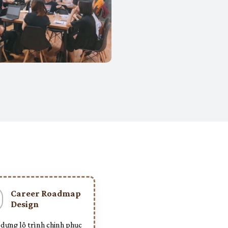
Career Roadmap
Design
 dựng lộ trình chinh phục