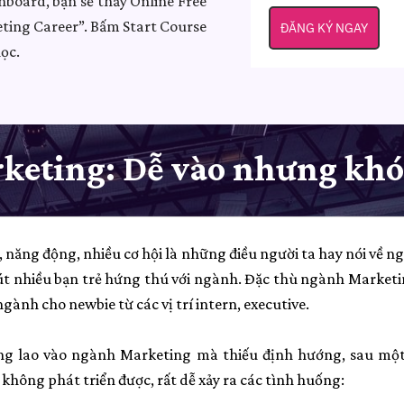
oard, bạn sẽ thấy Online Free
ting Career”. Bấm Start Course
ĐĂNG KÝ NGAY
ọc.
eting: Dễ vào nhưng khó
 năng động, nhiều cơ hội là những điều người ta hay nói về n
hút nhiều bạn trẻ hứng thú với ngành. Đặc thù ngành Market
ành cho newbie từ các vị trí intern, executive.
ng lao vào ngành Marketing mà thiếu định hướng, sau một 
hông phát triển được, rất dễ xảy ra các tình huống: