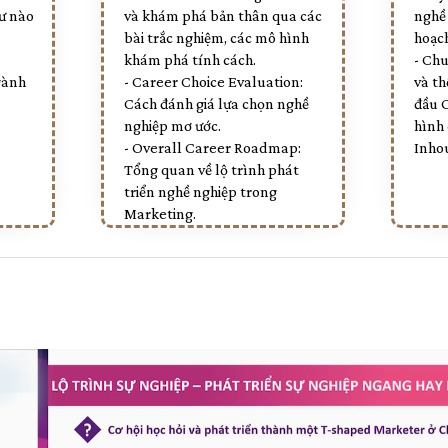
ư nào
và khám phá bản thân qua các
nghề
bài trắc nghiệm, các mô hình
hoạch
khám phá tính cách.
- Ch
gành
- Career Choice Evaluation:
và th
Cách đánh giá lựa chọn nghề
đầu O
nghiệp mơ ước.
hình 
- Overall Career Roadmap:
Inho
Tổng quan về lộ trình phát
triển nghề nghiệp trong
Marketing.