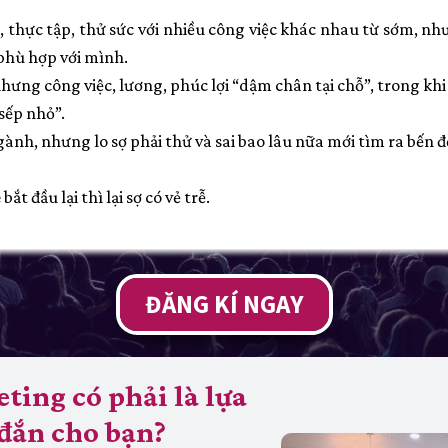
 thực tập, thử sức với nhiều công việc khác nhau từ sớm, n
phù hợp với mình.
nhưng công việc, lương, phúc lợi “dậm chân tại chỗ”, trong kh
sếp nhỏ”.
nh, nhưng lo sợ phải thử và sai bao lâu nữa mới tìm ra bến đ
t đầu lại thì lại sợ có vẻ trễ.
ĐĂNG KÍ NGAY
ting có phải là lựa
đắn cho bạn?