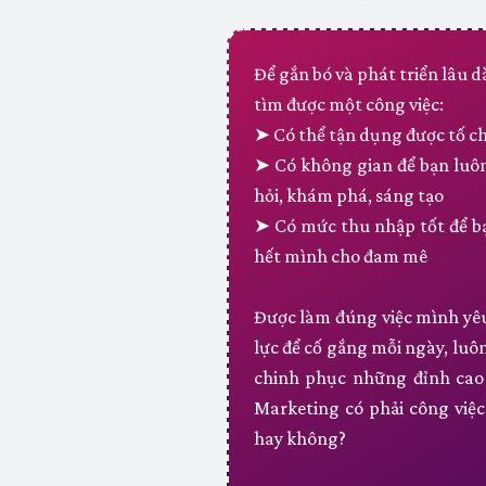
Để gắn bó và phát triển lâu 
tìm được một công việc:
➤ Có thể tận dụng được tố ch
➤ Có không gian để bạn luôn
hỏi, khám phá, sáng tạo
➤ Có mức thu nhập tốt để bạ
hết mình cho đam mê
Được làm đúng việc mình yêu
lực để cố gắng mỗi ngày, luô
chinh phục những đỉnh cao 
Marketing có phải công việ
hay không?