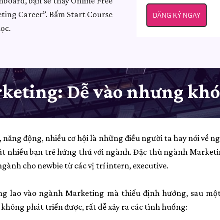
oard, bạn sẽ thấy Online Free
ting Career”. Bấm Start Course
ĐĂNG KÝ NGAY
ọc.
eting: Dễ vào nhưng khó
 năng động, nhiều cơ hội là những điều người ta hay nói về n
hút nhiều bạn trẻ hứng thú với ngành. Đặc thù ngành Market
ành cho newbie từ các vị trí intern, executive.
ng lao vào ngành Marketing mà thiếu định hướng, sau một 
hông phát triển được, rất dễ xảy ra các tình huống: