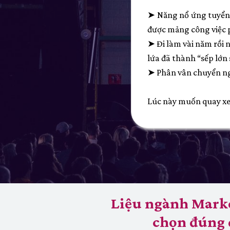
➤ Năng nổ ứng tuyển,
được mảng công việc 
➤ Đi làm vài năm rồi 
lứa đã thành “sếp lớn 
➤ Phân vân chuyển ngà
Lúc này muốn quay xe bắ
Liệu ngành Marke
chọn đúng 