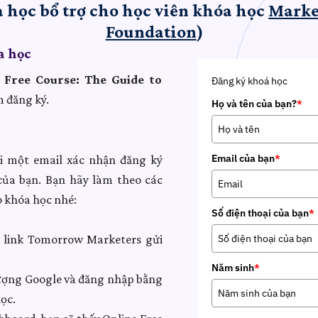
 học bổ trợ cho học viên khóa học
Marke
Foundation
)
a học
 Free Course: The Guide to
Đăng ký khoá học
m đăng ký.
Họ và tên của bạn?
*
Email của bạn
*
ửi một email xác nhận đăng ký
ủa bạn. Bạn hãy làm theo các
o khóa học nhé:
Số điện thoại của bạn
*
link Tomorrow Marketers gửi
Năm sinh
*
ượng Google và đăng nhập bằng
ọc.