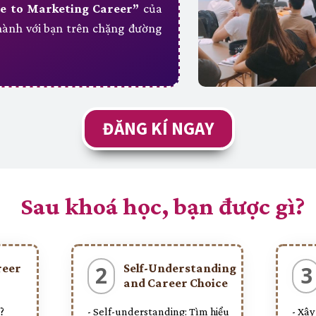
e to Marketing Career”
của
ành với bạn trên chặng đường
ĐĂNG KÍ NGAY
Sau khoá học, bạn được gì?
reer
Self-Understanding
2
3
and Career Choice
?
- Self-understanding: Tìm hiểu
- Xây