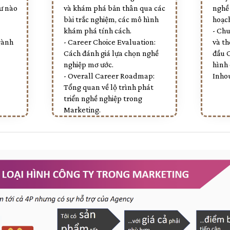
ư nào
và khám phá bản thân qua các
nghề
bài trắc nghiệm, các mô hình
hoạch
khám phá tính cách.
- Ch
gành
- Career Choice Evaluation:
và th
Cách đánh giá lựa chọn nghề
đầu O
nghiệp mơ ước.
hình 
- Overall Career Roadmap:
Inho
Tổng quan về lộ trình phát
triển nghề nghiệp trong
Marketing.