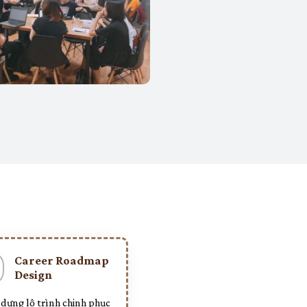
Career Roadmap
Design
 dựng lộ trình chinh phục