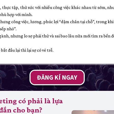
 thực tập, thử sức với nhiều công việc khác nhau từ sớm, n
phù hợp với mình.
nhưng công việc, lương, phúc lợi “dậm chân tại chỗ”, trong kh
sếp nhỏ”.
nh, nhưng lo sợ phải thử và sai bao lâu nữa mới tìm ra bến đ
t đầu lại thì lại sợ có vẻ trễ.
ĐĂNG KÍ NGAY
ting có phải là lựa
đắn cho bạn?