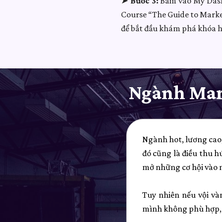
➤
Bước 3:
Bấm vào My Dashb
Course “The Guide to Marke
để bắt đầu khám phá khóa h
Ngành Mark
Ngành hot, lương cao,
đó cũng là điều thu 
mở những cơ hội vào ng
Tuy nhiên nếu vội và
mình không phù hợp, k