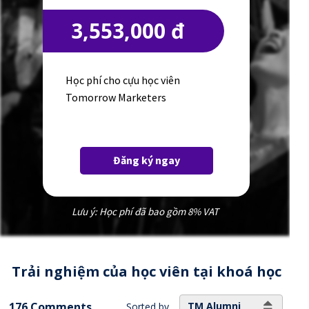
3,553,000 đ
Học phí cho cựu học viên
Tomorrow Marketers
Đăng ký ngay
Lưu ý: Học phí đã bao gồm 8% VAT
Trải nghiệm của học viên tại khoá học
176 Comments
TM Alumni
Sorted by