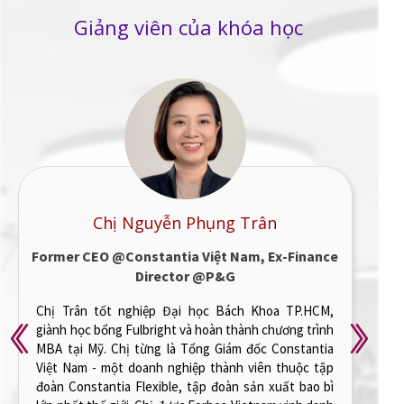
Giảng viên của khóa học
Ths. Lê Phúc Cang
Former Head of Marketing @ Daikin
Vietnam
Anh Cang có 12 năm kinh nghiệm chinh chiến trong
ngành marketing tại các tập đoàn đa quốc gia hàng
đầu như Unilever, BAT, Schneider Electric, và Daikin.
Anh đã làm việc ở nhiều lĩnh vực từ FMCG, B2B đến
Home Appliances, đồng thời trực tiếp dẫn dắt thành
công nhiều dự án trong các mảng Branding, IMC,
Shopper Activation, Sales & Marketing Automation và