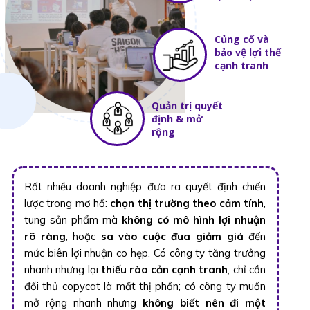
Củng cố và
bảo vệ lợi thế
cạnh tranh
Quản trị quyết
định & mở
rộng
Rất nhiều doanh nghiệp đưa ra quyết định chiến
lược trong mơ hồ:
chọn thị trường theo cảm tính
,
tung sản phẩm mà
không có mô hình lợi nhuận
rõ ràng
, hoặc
sa vào cuộc đua giảm giá
đến
mức biên lợi nhuận co hẹp. Có công ty tăng trưởng
nhanh nhưng lại
thiếu rào cản cạnh tranh
, chỉ cần
đối thủ copycat là mất thị phần; có công ty muốn
mở rộng nhanh nhưng
không biết nên đi một