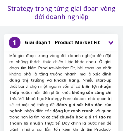
Strategy trong từng giai đoạn vòng
đời doanh nghiệp
1
Giai đoạn 1 - Product-Market Fit
Mỗi giai đoạn trong vòng đời doanh nghiệp đều đặt
ra những thách thức chiến lược khác nhau. Ở giai
đoạn tìm kiếm Product–Market Fit, bài toán lớn nhất
không phải là tăng trưởng nhanh, mà là
xác định
đúng thị trường và khách hàng.
Nhiều start-up
thất bại vì chọn một ngành vốn dĩ có
biên lợi nhuận
thấp
hoặc nhắm đến phân khúc
không sẵn sàng chi
trả.
Với khoá học Strategy Formulation, nhà quản trị
sẽ có một hệ thống để
đánh giá sức hấp dẫn của
ngành
, nhận diện các
động lực cạnh tranh
, và quan
trọng hơn là tìm ra
cơ chế chuyển hóa giá trị tạo ra
thành lợi nhuận thực tế
. Đây chính là bước nền để
tránh những sai lầm tốn kém khi đi tìm Product-