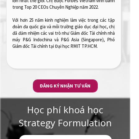
E-commerce.
Sở hữu bằng Thạc sĩ về Marketing và Truyền thông
từ Solvay Brussels School cùng với kinh nghiệm thực
tiễn phong phú, anh mang đến một tư duy chiến lược
nhạy bén và linh hoạt trong việc xử lý các thách thức
marketing, giúp cho học viên có góc nhìn toàn diện và
sâu sắc về quy trình phát triển thương hiệu, từ chiến
lược đến thực thi.
ĐĂNG KÝ NHẬN TƯ VẤN
Học phí khoá học
Strategy Formulation