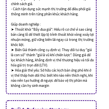
chính sách giá.
- Cách tận dụng sức mạnh thị trường để điều phối giá
thông minh trên từng phân khúc khách hàng.
Giúp doanh nghiệp :
➤ Thoát khỏi "Bẫy đua giá": Hiểu rõ cơ chế vì sao càng
bán càng lỗ để thiết lập lộ trình thoát khỏi vòng xoáy lợi
nhuận mỏng, giữ vững biên lãi ngay cả trong thị trường
khốc liệt.
➤ Biến Giá thành công cụ định vị: Thay đổi tư duy "giá
là con số" thành "giá là vũ khí chiến lược". Dùng giá để
lọc khách hàng, khẳng định vị thế thương hiệu và tối đa
hóa giá trị trọn đời (LTV).
➤ Hóa giải thế yếu: Sở hữu các kịch bản ứng phó khi ở
vị thế thấp hơn đối thủ: biết khi nào nên thích nghi, khi
nào nên tạo hướng đi ngược để bảo vệ thị phần mà
không cần hy sinh margin