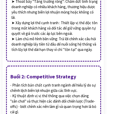
➤ Thoát bẫy "Tăng trưởng rỗng": Chấm dứt tình trạng
doanh nghiệp có nhiều khách hàng, thương hiệu được
yêu thích nhưng biên lợi nhuận mỏng hoặc không có
lãi.
➤ Xây dựng lợi thế cạnh tranh : Thiết lập vị thế độc tôn
trong mắt khách hàng và đối tác để giữ vững quyền tự
quyết về giá trước các áp lực bên ngoài.
➤ Làm chủ mô hình bền vững: Trả lời chính xác câu hỏi
doanh nghiệp lấy tiền từ đâu để nuôi sống hệ thống và
tích lũy lợi thế dài hạn thay vì chỉ "tồn tại" qua ngày.
Buổi 2: Competitive Strategy
- Phân tích bản chất cạnh tranh ngành để hiểu lý do sự
chênh lệch biên lợi nhuận giữa các lĩnh vực.
- Kỹ thuật định vị vị thế thông qua việc chọn đúng
"sân chơi" và thực hiện các đánh đổi chiến lược (Trade-
offs) - biết chính xác nên làm gì và quan trọng hơn là bỏ
cái gì.