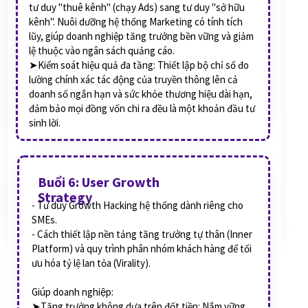
tư duy "thuê kênh" (chạy Ads) sang tư duy "sở hữu
kênh". Nuôi dưỡng hệ thống Marketing có tính tích
lũy, giúp doanh nghiệp tăng trưởng bền vững và giảm
lệ thuộc vào ngân sách quảng cáo.
➤Kiểm soát hiệu quả đa tầng: Thiết lập bộ chỉ số đo
lường chính xác tác động của truyền thông lên cả
doanh số ngắn hạn và sức khỏe thương hiệu dài hạn,
đảm bảo mọi đồng vốn chi ra đều là một khoản đầu tư
sinh lời.
Buổi 6: User Growth
Strategy
- Tư duy Growth Hacking hệ thống dành riêng cho
SMEs.
- Cách thiết lập nền tảng tăng trưởng tự thân (Inner
Platform) và quy trình phân nhóm khách hàng để tối
ưu hóa tỷ lệ lan tỏa (Virality).
Giúp doanh nghiệp:
➤Tăng trưởng không dựa trên đốt tiền: Nắm vững