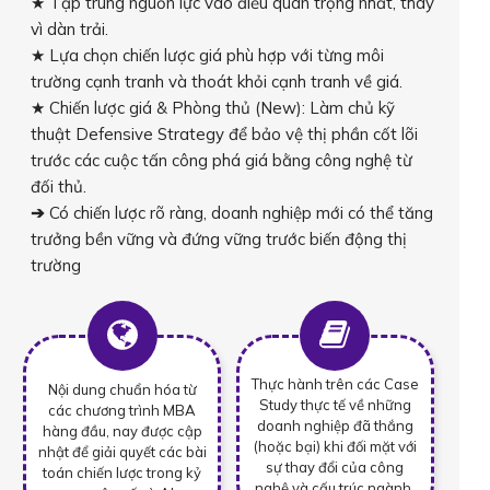
★ Tập trung nguồn lực vào điều quan trọng nhất, thay
vì dàn trải.
★ Lựa chọn chiến lược giá phù hợp với từng môi
trường cạnh tranh và thoát khỏi cạnh tranh về giá.
★ Chiến lược giá & Phòng thủ (New): Làm chủ kỹ
thuật Defensive Strategy để bảo vệ thị phần cốt lõi
trước các cuộc tấn công phá giá bằng công nghệ từ
đối thủ.
➔
Có chiến lược rõ ràng, doanh nghiệp mới có thể tăng
trưởng bền vững và đứng vững trước biến động thị
trường
Thực hành trên các Case
Nội dung chuẩn hóa từ
Study thực tế về những
các chương trình MBA
doanh nghiệp đã thắng
hàng đầu, nay được cập
(hoặc bại) khi đối mặt với
nhật để giải quyết các bài
sự thay đổi của công
toán chiến lược trong kỷ
nghệ và cấu trúc ngành.