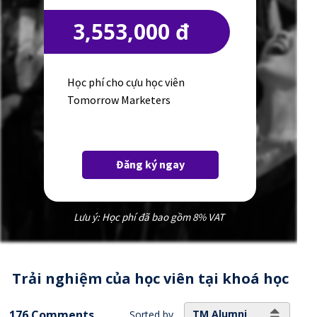
3,553,000 đ
Học phí cho cựu học viên
Tomorrow Marketers
Đăng ký ngay
Lưu ý: Học phí đã bao gồm 8% VAT
Trải nghiệm của học viên tại khoá học
176 Comments
TM Alumni
Sorted by