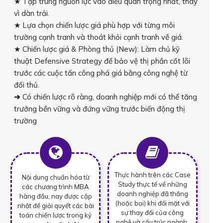
★ Tập trung nguồn lực vào điều quan trọng nhất, thay
vì dàn trải.
★ Lựa chọn chiến lược giá phù hợp với từng môi
trường cạnh tranh và thoát khỏi cạnh tranh về giá.
★ Chiến lược giá & Phòng thủ (New): Làm chủ kỹ
thuật Defensive Strategy để bảo vệ thị phần cốt lõi
trước các cuộc tấn công phá giá bằng công nghệ từ
đối thủ.
➔
Có chiến lược rõ ràng, doanh nghiệp mới có thể tăng
trưởng bền vững và đứng vững trước biến động thị
trường
Thực hành trên các Case
Nội dung chuẩn hóa từ
Study thực tế về những
các chương trình MBA
doanh nghiệp đã thắng
hàng đầu, nay được cập
(hoặc bại) khi đối mặt với
nhật để giải quyết các bài
sự thay đổi của công
toán chiến lược trong kỷ
nghệ và cấu trúc ngành.