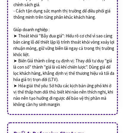
chính sách giá.
- Cách tận dụng sức mạnh thị trường để điều phối giá
thông minh trên từng phân khúc khách hàng.
Giúp doanh nghiệp :
➤ Thoát khỏi "Bẫy đua giá": Hiểu rõ cơ chế vì sao càng
bán càng lỗ để thiết lập lộ trình thoát khỏi vòng xoáy lợi
nhuận mỏng, giữ vững biên lãi ngay cả trong thị trường
khốc liệt.
➤ Biến Giá thành công cụ định vị: Thay đổi tư duy "giá
là con số" thành "giá là vũ khí chiến lược". Dùng giá để
lọc khách hàng, khẳng định vị thế thương hiệu và tối đa
hóa giá trị trọn đời (LTV).
➤ Hóa giải thế yếu: Sở hữu các kịch bản ứng phó khi ở
vị thế thấp hơn đối thủ: biết khi nào nên thích nghi, khi
nào nên tạo hướng đi ngược để bảo vệ thị phần mà
không cần hy sinh margin