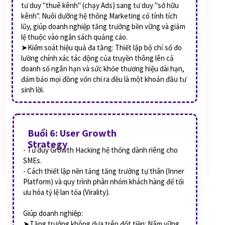
tư duy "thuê kênh" (chạy Ads) sang tư duy "sở hữu
kênh". Nuôi dưỡng hệ thống Marketing có tính tích
lũy, giúp doanh nghiệp tăng trưởng bền vững và giảm
lệ thuộc vào ngân sách quảng cáo.
➤Kiểm soát hiệu quả đa tầng: Thiết lập bộ chỉ số đo
lường chính xác tác động của truyền thông lên cả
doanh số ngắn hạn và sức khỏe thương hiệu dài hạn,
đảm bảo mọi đồng vốn chi ra đều là một khoản đầu tư
sinh lời.
Buổi 6: User Growth
Strategy
- Tư duy Growth Hacking hệ thống dành riêng cho
SMEs.
- Cách thiết lập nền tảng tăng trưởng tự thân (Inner
Platform) và quy trình phân nhóm khách hàng để tối
ưu hóa tỷ lệ lan tỏa (Virality).
Giúp doanh nghiệp:
➤Tăng trưởng không dựa trên đốt tiền: Nắm vững