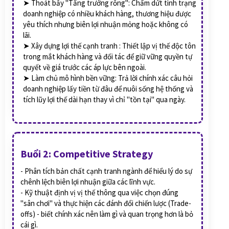
➤ Thoát bẫy "Tăng trưởng rỗng": Chấm dứt tình trạng
doanh nghiệp có nhiều khách hàng, thương hiệu được
yêu thích nhưng biên lợi nhuận mỏng hoặc không có
lãi.
➤ Xây dựng lợi thế cạnh tranh : Thiết lập vị thế độc tôn
trong mắt khách hàng và đối tác để giữ vững quyền tự
quyết về giá trước các áp lực bên ngoài.
➤ Làm chủ mô hình bền vững: Trả lời chính xác câu hỏi
doanh nghiệp lấy tiền từ đâu để nuôi sống hệ thống và
tích lũy lợi thế dài hạn thay vì chỉ "tồn tại" qua ngày.
Buổi 2: Competitive Strategy
- Phân tích bản chất cạnh tranh ngành để hiểu lý do sự
chênh lệch biên lợi nhuận giữa các lĩnh vực.
- Kỹ thuật định vị vị thế thông qua việc chọn đúng
"sân chơi" và thực hiện các đánh đổi chiến lược (Trade-
offs) - biết chính xác nên làm gì và quan trọng hơn là bỏ
cái gì.