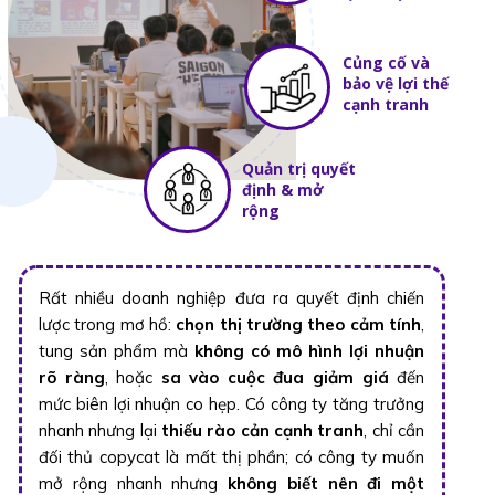
Củng cố và
bảo vệ lợi thế
cạnh tranh
Quản trị quyết
định & mở
rộng
Rất nhiều doanh nghiệp đưa ra quyết định chiến
lược trong mơ hồ:
chọn thị trường theo cảm tính
,
tung sản phẩm mà
không có mô hình lợi nhuận
rõ ràng
, hoặc
sa vào cuộc đua giảm giá
đến
mức biên lợi nhuận co hẹp. Có công ty tăng trưởng
nhanh nhưng lại
thiếu rào cản cạnh tranh
, chỉ cần
đối thủ copycat là mất thị phần; có công ty muốn
mở rộng nhanh nhưng
không biết nên đi một