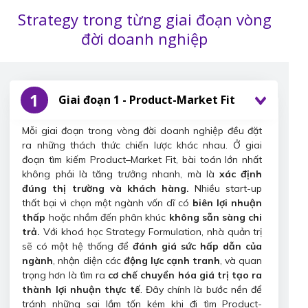
Strategy trong từng giai đoạn vòng
đời doanh nghiệp
1
Giai đoạn 1 - Product-Market Fit
Mỗi giai đoạn trong vòng đời doanh nghiệp đều đặt
ra những thách thức chiến lược khác nhau. Ở giai
đoạn tìm kiếm Product–Market Fit, bài toán lớn nhất
không phải là tăng trưởng nhanh, mà là
xác định
đúng thị trường và khách hàng.
Nhiều start-up
thất bại vì chọn một ngành vốn dĩ có
biên lợi nhuận
thấp
hoặc nhắm đến phân khúc
không sẵn sàng chi
trả.
Với khoá học Strategy Formulation, nhà quản trị
sẽ có một hệ thống để
đánh giá sức hấp dẫn của
ngành
, nhận diện các
động lực cạnh tranh
, và quan
trọng hơn là tìm ra
cơ chế chuyển hóa giá trị tạo ra
thành lợi nhuận thực tế
. Đây chính là bước nền để
tránh những sai lầm tốn kém khi đi tìm Product-