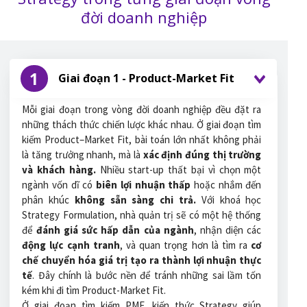
đời doanh nghiệp
1
Giai đoạn 1 - Product-Market Fit
Mỗi giai đoạn trong vòng đời doanh nghiệp đều đặt ra
những thách thức chiến lược khác nhau. Ở giai đoạn tìm
kiếm Product–Market Fit, bài toán lớn nhất không phải
là tăng trưởng nhanh, mà là
xác định đúng thị trường
và khách hàng.
Nhiều start-up thất bại vì chọn một
ngành vốn dĩ có
biên lợi nhuận thấp
hoặc nhắm đến
phân khúc
không sẵn sàng chi trả.
Với khoá học
Strategy Formulation, nhà quản trị sẽ có một hệ thống
để
đánh giá sức hấp dẫn của ngành
, nhận diện các
động lực cạnh tranh
, và quan trọng hơn là tìm ra
cơ
chế chuyển hóa giá trị tạo ra thành lợi nhuận thực
tế
. Đây chính là bước nền để tránh những sai lầm tốn
kém khi đi tìm Product-Market Fit.
Ở giai đoạn tìm kiếm PMF, kiến thức Strategy giúp