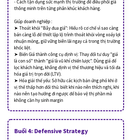
- Cách tận dụng sức mạnh thị trường để điều phối giá
thông minh trên từng phân khúc khách hàng.
Giúp doanh nghiệp :
➤ Thoát khỏi "Bẫy đua giá": Hiểu rõ cơ chế vì sao càng
bán càng lỗ để thiết lập lộ trình thoát khỏi vòng xoáy lợi
nhuận mỏng, giữ vững biên lãi ngay cả trong thị trường
khốc liệt.
➤ Biến Giá thành công cụ định vị: Thay đổi tư duy "giá
là con số" thành "giá là vũ khí chiến lược". Dùng giá để
lọc khách hàng, khẳng định vị thế thương hiệu và tối đa
hóa giá trị trọn đời (LTV).
➤ Hóa giải thế yếu: Sở hữu các kịch bản ứng phó khi ở
vị thế thấp hơn đối thủ: biết khi nào nên thích nghi, khi
nào nên tạo hướng đi ngược để bảo vệ thị phần mà
không cần hy sinh margin
Buổi 4: Defensive Strategy