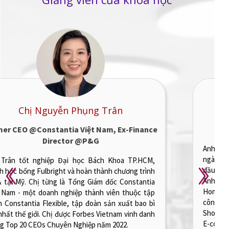
Ths. Lê Phúc Cang
Former Head of Marketing @ Daikin
Vietnam
Anh Cang có 12 năm kinh nghiệm chinh chiến trong
ngành marketing tại các tập đoàn đa quốc gia hàng
đầu như Unilever, BAT, Schneider Electric, và Daikin.
Anh đã làm việc ở nhiều lĩnh vực từ FMCG, B2B đến
Home Appliances, đồng thời trực tiếp dẫn dắt thành
công nhiều dự án trong các mảng Branding, IMC,
Shopper Activation, Sales & Marketing Automation và
E-commerce.