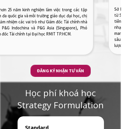
Sở hữu bằng Thạc sĩ về Marketing và Truyền thông
từ Solvay Brussels School cùng với kinh nghiệm thực
tiễn phong phú, anh mang đến một tư duy chiến lược
nhạy bén và linh hoạt trong việc xử lý các thách thức
marketing, giúp cho học viên có góc nhìn toàn diện và
sâu sắc về quy trình phát triển thương hiệu, từ chiến
lược đến thực thi.
ĐĂNG KÝ NHẬN TƯ VẤN
Học phí khoá học
Strategy Formulation
Standard