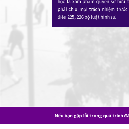
học là xâm phạm quyền sở hữu tr
phải chịu mọi trách nhiệm trước
điều 225, 226 bộ luật hình sự.
Nếu bạn gặp lỗi trong quá trình 