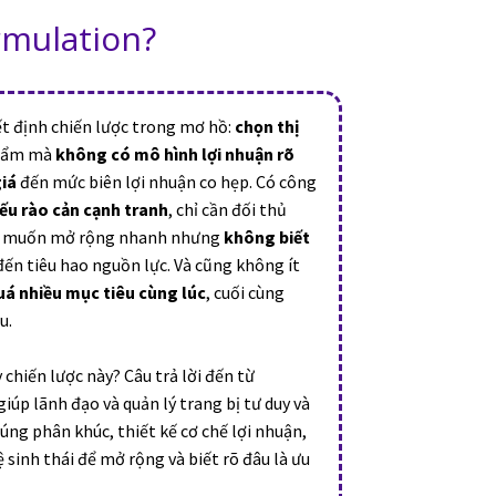
rmulation?
t định chiến lược trong mơ hồ:
chọn thị
phẩm mà
không có mô hình lợi nhuận rõ
iá
đến mức biên lợi nhuận co hẹp. Có công
iếu rào cản cạnh tranh
, chỉ cần đối thủ
 ty muốn mở rộng nhanh nhưng
không biết
 đến tiêu hao nguồn lực. Và cũng không ít
á nhiều mục tiêu cùng lúc
, cuối cùng
u.
chiến lược này? Câu trả lời đến từ
iúp lãnh đạo và quản lý trang bị tư duy và
úng phân khúc, thiết kế cơ chế lợi nhuận,
 sinh thái để mở rộng và biết rõ đâu là ưu