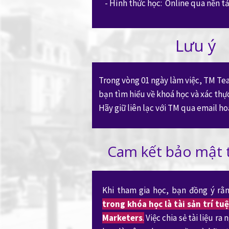
- Hình thức học: Online qua nền 
Lưu ý
Trong vòng 01 ngày làm việc, TM Tea
bạn tìm hiểu về khoá học và xác thự
Hãy giữ liên lạc với TM qua email ho
Cam kết bảo mật 
Khi tham gia học, bạn đồng ý r
trong khóa học là tài sản trí t
Marketers
.
Việc chia sẻ tài liệu ra