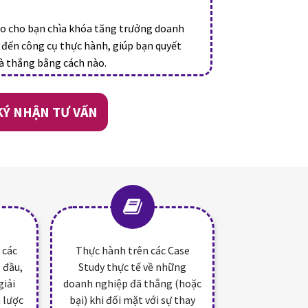
o cho bạn chìa khóa tăng trưởng doanh
c đến công cụ thực hành, giúp bạn quyết
à thắng bằng cách nào.
KÝ NHẬN TƯ VẤN
 các
Thực hành trên các Case
 đầu,
Study thực tế về những
giải
doanh nghiệp đã thắng (hoặc
n lược
bại) khi đối mặt với sự thay