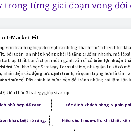
y trong từng giai đoạn vòng đờ
duct-Market Fit
ng đời doanh nghiệp đều đặt ra những thách thức chiến lược khá
it, bài toán lớn nhất không phải là tăng trưởng nhanh, mà là
xá
start-up thất bại vì chọn một ngành vốn dĩ có
biên lợi nhuận th
hi trả.
Với khoá học Strategy Formulation, nhà quản trị sẽ có m
h
, nhận diện các
động lực cạnh tranh
, và quan trọng hơn là tìm ra
huận thực tế
. Đây chính là bước nền để tránh những sai lầm tốn 
F, kiến thức Strategy giúp startup:
ch phù hợp để test.
Xác định khách hàng & pain poin
tion khác biệt rõ ràng.
Hiểu các trade-offs khi thiết kế 