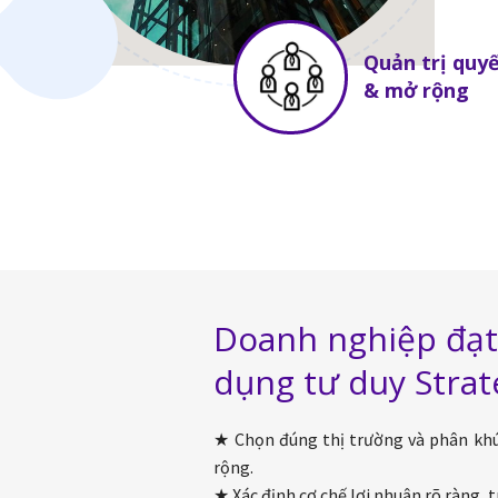
Quản trị quyế
& mở rộng
Doanh nghiệp đạt 
dụng tư duy Strat
★ Chọn đúng thị trường và phân kh
rộng.
★ Xác định cơ chế lợi nhuận rõ ràng, 