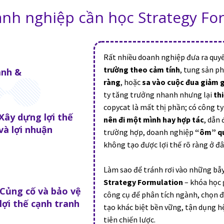
anh nghiệp cần học Strategy Fo
Rất nhiều doanh nghiệp đưa ra quyế
trường theo cảm tính
, tung sản 
ành &
ràng
, hoặc
sa vào cuộc đua giảm g
ty tăng trưởng nhanh nhưng lại
th
copycat là mất thị phần; có công
Xây dựng lợi thế
nên đi một mình hay hợp tác
, dẫn
và lợi nhuận
trường hợp, doanh nghiệp
“ôm” qu
không tạo được lợi thế rõ ràng ở đâ
Làm sao để tránh rơi vào những bẫy 
Strategy Formulation
– khóa học g
Củng cố và bảo vệ
công cụ để phân tích ngành, chọn đ
lợi thế cạnh tranh
tạo khác biệt bền vững, tận dụng hệ
tiên chiến lược.