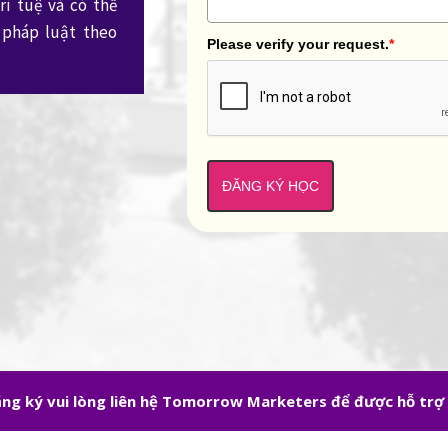
í tuệ và có thể
 pháp luật theo
Please verify your request.
*
ĐĂNG KÝ HỌC
đăng ký vui lòng liên hệ Tomorrow Marketers để được hỗ trợ