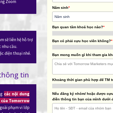
tảng Zoom
Năm sinh
*
Bạn quan tâm khoá học nào?
*
m sẽ liên hệ hỗ trợ
Bạn có phải cựu học viên không?
*
c nhu cầu.
ặc điện thoại nhé.
Bạn mong muốn gì khi tham gia k
thông tin
Khoảng thời gian phù hợp để TM t
ằng
các nội dung
Nếu đăng ký nhóm/ hoặc được cựu 
điền thông tin bạn của mình dưới 
uệ của Tomorrow
 ngoài phạm vi lớp