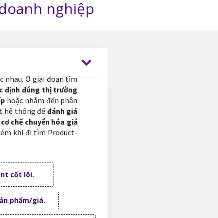
i doanh nghiệp
c nhau. Ở giai đoạn tìm
c định đúng thị trường
ấp
hoặc nhắm đến phân
ột hệ thống để
đánh giá
cơ chế chuyển hóa giá
kém khi đi tìm Product-
t cốt lõi.
sản phẩm/giá.