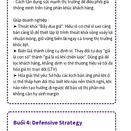
- Cách tận dụng sức mạnh thị trường để điều phối giá
thông minh trên từng phân khúc khách hàng.
Giúp doanh nghiệp :
➤ Thoát khỏi "Bẫy đua giá": Hiểu rõ cơ chế vì sao càng
bán càng lỗ để thiết lập lộ trình thoát khỏi vòng xoáy lợi
nhuận mỏng, giữ vững biên lãi ngay cả trong thị trường
khốc liệt.
➤ Biến Giá thành công cụ định vị: Thay đổi tư duy "giá
là con số" thành "giá là vũ khí chiến lược". Dùng giá để
lọc khách hàng, khẳng định vị thế thương hiệu và tối đa
hóa giá trị trọn đời (LTV).
➤ Hóa giải thế yếu: Sở hữu các kịch bản ứng phó khi ở
vị thế thấp hơn đối thủ: biết khi nào nên thích nghi, khi
nào nên tạo hướng đi ngược để bảo vệ thị phần mà
không cần hy sinh margin
Buổi 4: Defensive Strategy