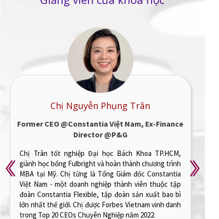
Ths. Lê Phúc Cang
Former Head of Marketing @ Daikin
Vietnam
Anh Cang có 12 năm kinh nghiệm chinh chiến trong
ngành marketing tại các tập đoàn đa quốc gia hàng
đầu như Unilever, BAT, Schneider Electric, và Daikin.
Anh đã làm việc ở nhiều lĩnh vực từ FMCG, B2B đến
Home Appliances, đồng thời trực tiếp dẫn dắt thành
công nhiều dự án trong các mảng Branding, IMC,
Shopper Activation, Sales & Marketing Automation và
E-commerce.