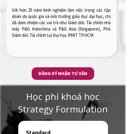
Sở hữu bằng Thạc sĩ về Marketing và Truyền thông
từ Solvay Brussels School cùng với kinh nghiệm thực
tiễn phong phú, anh mang đến một tư duy chiến lược
nhạy bén và linh hoạt trong việc xử lý các thách thức
marketing, giúp cho học viên có góc nhìn toàn diện và
sâu sắc về quy trình phát triển thương hiệu, từ chiến
lược đến thực thi.
ĐĂNG KÝ NHẬN TƯ VẤN
Học phí khoá học
Strategy Formulation
Standard