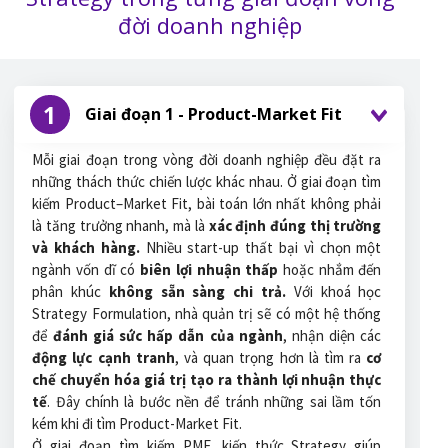
đời doanh nghiệp
1
Giai đoạn 1 - Product-Market Fit
Mỗi giai đoạn trong vòng đời doanh nghiệp đều đặt ra
những thách thức chiến lược khác nhau. Ở giai đoạn tìm
kiếm Product–Market Fit, bài toán lớn nhất không phải
là tăng trưởng nhanh, mà là
xác định đúng thị trường
và khách hàng.
Nhiều start-up thất bại vì chọn một
ngành vốn dĩ có
biên lợi nhuận thấp
hoặc nhắm đến
phân khúc
không sẵn sàng chi trả.
Với khoá học
Strategy Formulation, nhà quản trị sẽ có một hệ thống
để
đánh giá sức hấp dẫn của ngành
, nhận diện các
động lực cạnh tranh
, và quan trọng hơn là tìm ra
cơ
chế chuyển hóa giá trị tạo ra thành lợi nhuận thực
tế
. Đây chính là bước nền để tránh những sai lầm tốn
kém khi đi tìm Product-Market Fit.
Ở giai đoạn tìm kiếm PMF, kiến thức Strategy giúp