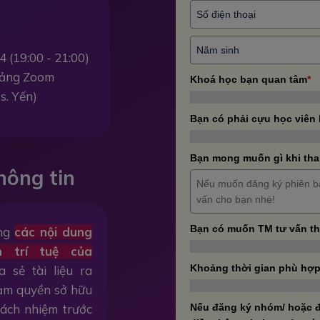
4 (19:00 - 21:00)
 tảng Zoom
Khoá học bạn quan tâm
*
s. Yến)
Bạn có phải cựu học viên
Bạn mong muốn gì khi tha
hông tin
Bạn có muốn TM tư vấn t
ằng
các nội dung
n trí tuệ của
Khoảng thời gian phù hợp
a sẻ tài liệu ra
hạm quyền sở hữu
trách nhiệm trước
Nếu đăng ký nhóm/ hoặc đ