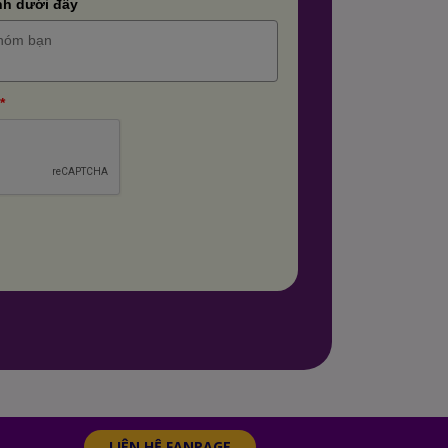
nh dưới đây
*
LIÊN HỆ FANPAGE