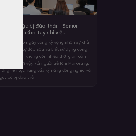
ự học hoặc bị đào thải - Senior
hông còn cầm tay chỉ việc
oanh nghiệp ngày càng kỳ vọng nhân sự chủ
ộng tự học, tự đào sâu và biết sử dụng công
ụ mới. Senior không còn nhiều thời gian cầm
ay chỉ việc. Vì vậy, với người trẻ làm Marketing,
hông liên tục nâng cấp kỹ năng đồng nghĩa với
guy cơ bị đào thải.