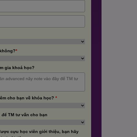
 không?
*
m gia khoá học?
hêm cho bạn về khóa học?
*
 để TM tư vấn cho bạn
ược cựu học viên giới thiệu, bạn hãy