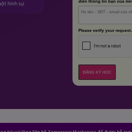
điền thông tin bạn của mì
uật hình sự.
Please verify your request.
ĐĂNG KÝ HỌC
đăng ký vui lòng liên hệ Tomorrow Marketers để được hỗ trợ