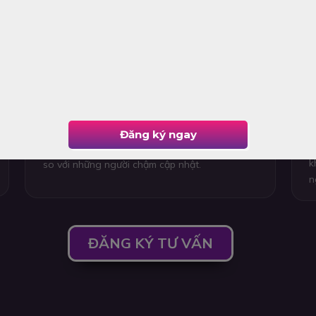
AI là chuẩn mực mới - Không còn là lợi
T
thế mà là bắt buộc
k
D
c
AI đang trở thành tiêu chuẩn kỹ năng mới.
đ
Tương tự Digital Marketing cách đây 10 năm,
c
khả năng ứng dụng AI giúp nhân sự làm việc
Đăng ký ngay
t
nhanh hơn, hiệu quả hơn và tạo lợi thế rõ rệt
k
so với những người chậm cập nhật.
n
ĐĂNG KÝ TƯ VẤN