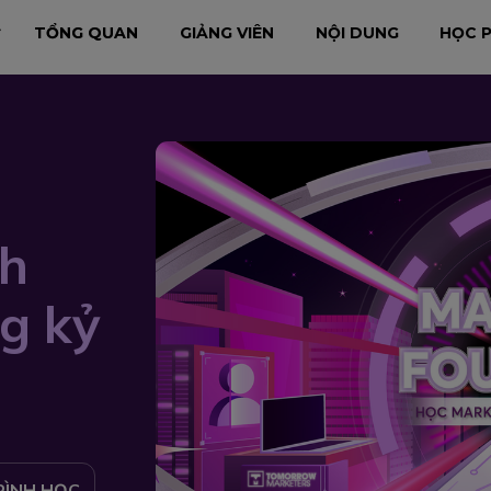
TỔNG QUAN
GIẢNG VIÊN
NỘI DUNG
HỌC P
h
g kỷ
RÌNH HỌC