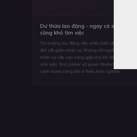
Dư thừa lao động - ngay cả senior
cũng khó tìm việc
Thị trường lao động vẫn nhiều biến động sau cá
đợt cắt giảm nhân sự. Không chỉ người trẻ mà cả
nhân sự cấp cao cũng gặp khó khi tìm việc. Với
sinh viên, first jobber và junior Marketing, áp lực
cạnh tranh càng lớn vì thiếu kinh nghiệm.