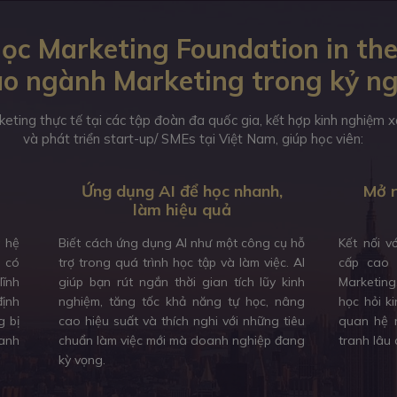
ọc Marketing Foundation in the
o ngành Marketing trong kỷ n
keting thực tế tại các tập đoàn đa quốc gia, kết hợp kinh nghiệm
và phát triển start-up/ SMEs tại Việt Nam, giúp học viên:
Ứng dụng AI để học nhanh,
Mở r
làm hiệu quả
à hệ
Biết cách ứng dụng AI như một công cụ hỗ
Kết nối v
, có
trợ trong quá trình học tập và làm việc. AI
cấp cao 
lĩnh
giúp bạn rút ngắn thời gian tích lũy kinh
Marketing
định
nghiệm, tăng tốc khả năng tự học, nâng
học hỏi k
g bị
cao hiệu suất và thích nghi với những tiêu
quan hệ n
anh
chuẩn làm việc mới mà doanh nghiệp đang
tranh lâu 
kỳ vọng.