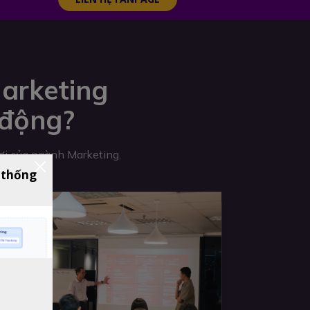
arketing
 động?
hơi của ngành Marketing.
 thống