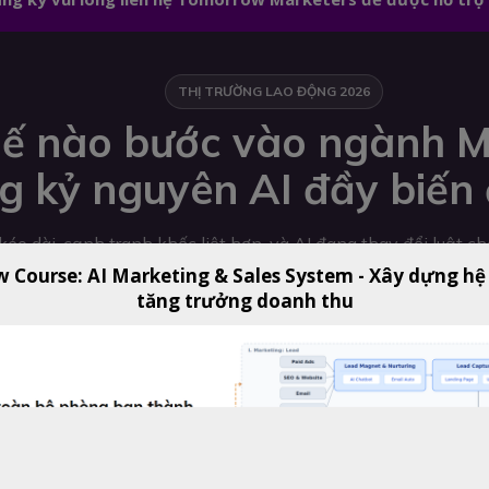
THỊ TRƯỜNG LAO ĐỘNG 2026
ế nào bước vào ngành M
g kỷ nguyên AI đầy biến
éo dài, cạnh tranh khốc liệt hơn, và AI đang thay đổi luật c
w Course: AI Marketing & Sales System - Xây dựng hệ
tăng trưởng doanh thu