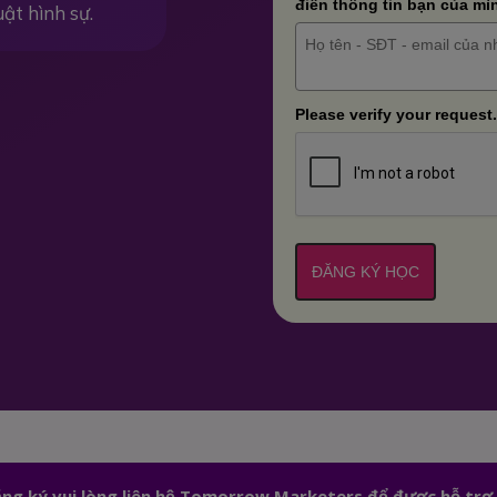
điền thông tin bạn của mì
uật hình sự.
Please verify your request.
ĐĂNG KÝ HỌC
đăng ký vui lòng liên hệ Tomorrow Marketers để được hỗ trợ