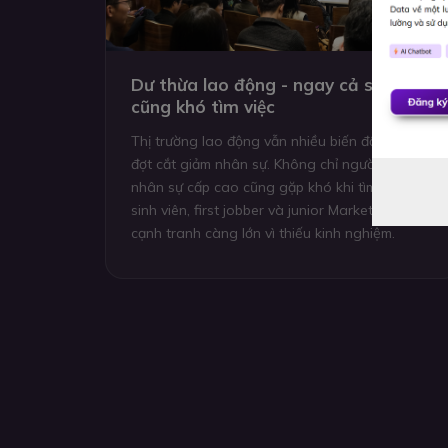
Dư thừa lao động - ngay cả senior
cũng khó tìm việc
Thị trường lao động vẫn nhiều biến động sau cá
đợt cắt giảm nhân sự. Không chỉ người trẻ mà cả
nhân sự cấp cao cũng gặp khó khi tìm việc. Với
sinh viên, first jobber và junior Marketing, áp lực
cạnh tranh càng lớn vì thiếu kinh nghiệm.