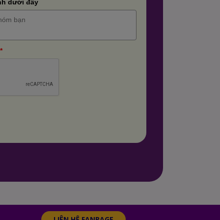
nh dưới đây
*
LIÊN HỆ FANPAGE