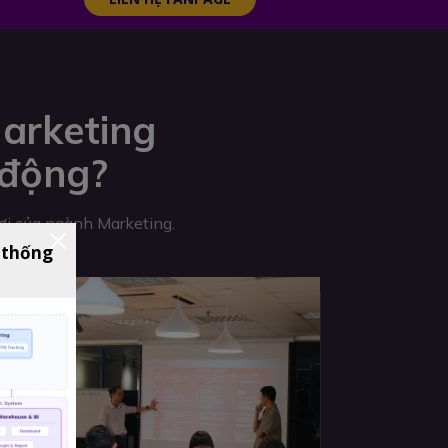
arketing
 động?
hơi của ngành Marketing.
 thống