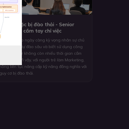
ự học hoặc bị đào thải - Senior
hông còn cầm tay chỉ việc
oanh nghiệp ngày càng kỳ vọng nhân sự chủ
ộng tự học, tự đào sâu và biết sử dụng công
ụ mới. Senior không còn nhiều thời gian cầm
ay chỉ việc. Vì vậy, với người trẻ làm Marketing,
hông liên tục nâng cấp kỹ năng đồng nghĩa với
guy cơ bị đào thải.