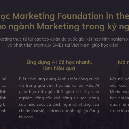
ọc Marketing Foundation in the
o ngành Marketing trong kỷ n
keting thực tế tại các tập đoàn đa quốc gia, kết hợp kinh nghiệm
và phát triển start-up/ SMEs tại Việt Nam, giúp học viên:
Ứng dụng AI để học nhanh,
Mở r
làm hiệu quả
à hệ
Biết cách ứng dụng AI như một công cụ hỗ
Kết nối v
, có
trợ trong quá trình học tập và làm việc. AI
cấp cao 
lĩnh
giúp bạn rút ngắn thời gian tích lũy kinh
Marketing
định
nghiệm, tăng tốc khả năng tự học, nâng
học hỏi k
g bị
cao hiệu suất và thích nghi với những tiêu
quan hệ n
anh
chuẩn làm việc mới mà doanh nghiệp đang
tranh lâu 
kỳ vọng.