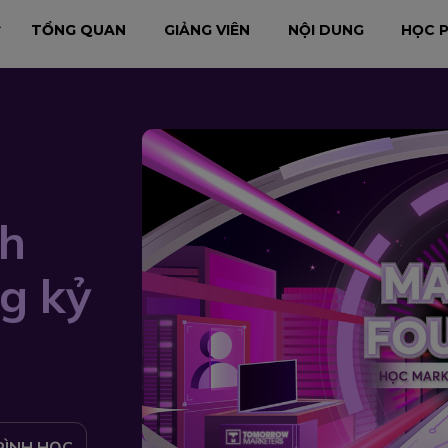
TỔNG QUAN
GIẢNG VIÊN
NỘI DUNG
HỌC P
h
g kỷ
RÌNH HỌC