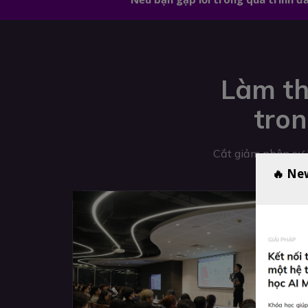
Làm th
tron
Cắt giảm nhân sự k
🔥 Ne