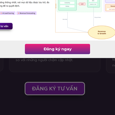
AI là chuẩn mực mới - Không còn là lợi
T
thế mà là bắt buộc
k
D
c
AI đang trở thành tiêu chuẩn kỹ năng mới.
đ
Tương tự Digital Marketing cách đây 10 năm,
c
khả năng ứng dụng AI giúp nhân sự làm việc
Đăng ký ngay
t
nhanh hơn, hiệu quả hơn và tạo lợi thế rõ rệt
k
so với những người chậm cập nhật.
n
ĐĂNG KÝ TƯ VẤN