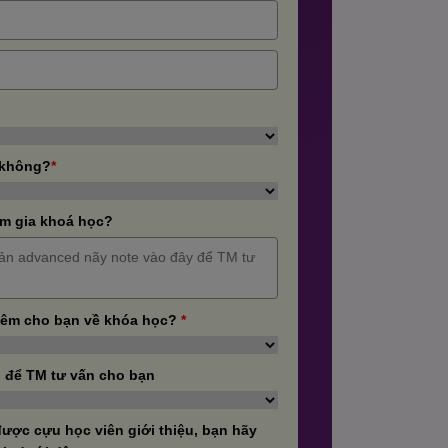
 không?
*
m gia khoá học?
hêm cho bạn về khóa học?
*
 để TM tư vấn cho bạn
ược cựu học viên giới thiệu, bạn hãy