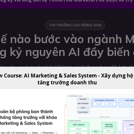
THỊ TRƯỜNG LAO ĐỘNG 2026
ế nào bước vào ngành M
g kỷ nguyên AI đầy biến
éo dài, cạnh tranh khốc liệt hơn, và AI đang thay đổi luật c
w Course: AI Marketing & Sales System - Xây dựng hệ
tăng trưởng doanh thu