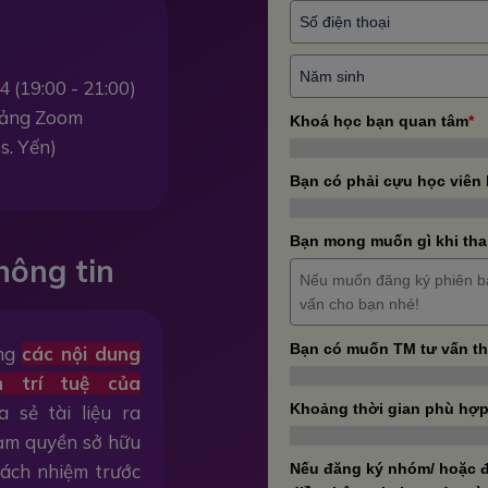
4 (19:00 - 21:00)
 tảng Zoom
Khoá học bạn quan tâm
*
s. Yến)
Bạn có phải cựu học viên
Bạn mong muốn gì khi tha
hông tin
Bạn có muốn TM tư vấn t
ằng
các nội dung
n trí tuệ của
Khoảng thời gian phù hợp
a sẻ tài liệu ra
hạm quyền sở hữu
trách nhiệm trước
Nếu đăng ký nhóm/ hoặc đ