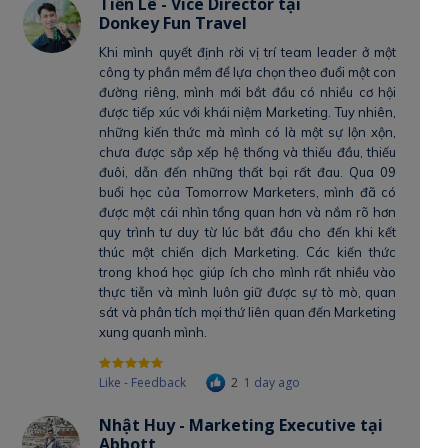
Tiến Lê - Vice Director tại
Donkey Fun Travel
Khi mình quyết định rời vị trí team leader ở một
công ty phần mềm để lựa chọn theo đuổi một con
đường riêng, mình mới bắt đầu có nhiều cơ hội
được tiếp xúc với khái niệm Marketing. Tuy nhiên,
những kiến thức mà mình có là một sự lộn xộn,
chưa được sắp xếp hệ thống và thiếu đầu, thiếu
đuôi, dẫn đến những thất bại rất đau. Qua 09
buổi học của Tomorrow Marketers, mình đã có
được một cái nhìn tổng quan hơn và nắm rõ hơn
quy trình tư duy từ lúc bắt đầu cho đến khi kết
thúc một chiến dịch Marketing. Các kiến thức
trong khoá học giúp ích cho mình rất nhiều vào
thực tiễn và mình luôn giữ được sự tò mò, quan
sát và phân tích mọi thứ liên quan đến Marketing
xung quanh mình.
Like - Feedback
2
1 day ago
Nhật Huy - Marketing Executive tại
Abbott