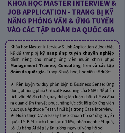
KHÓA HỌC MASTER INTERVIEW &
JOB APPLICATION - TRANG BỊ KỸ
NĂNG PHỎNG VẤN & ỨNG TUYỂN
VÀO CÁC TẬP ĐOÀN ĐA QUỐC GIA
Khóa học Master Interview & Job Application được thiết
kế để trang bị
kỹ năng ứng tuyển chuyên nghiệp
dành riêng cho những ứng viên muốn chinh phục
Management Trainee, Consulting firm và các tập
đoàn đa quốc gia.
Trong 8 buổi học, học viên sẽ được:
★ Rèn luyện tư duy phản biện & Business Sense: Ứng
dụng phương pháp Critical Reasoning của GMAT để phân
tích vấn đề đa chiều, xây dựng lập luận chặt chẽ và đưa
ra quan điểm thuyết phục, năng lực cốt lõi giúp ứng viên
vượt qua Aptitude Test và nổi bật trong Case Interview
★ Hoàn thiện CV & Essay theo chuẩn hồ sơ ứng tuyển
quốc tế: Biết cách chọn lọc dữ liệu, nhấn mạnh kết quả,
tối ưu bằng AI để gây ấn tượng ngay từ vòng hồ sơ.