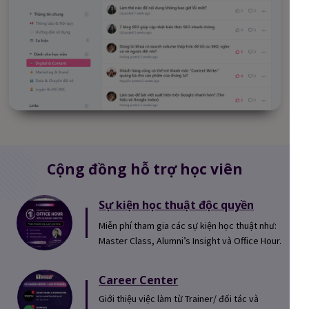
Cộng đồng hỗ trợ học viên
Sự kiện học thuật độc quyền
Miễn phí tham gia các sự kiện học thuật như:
Master Class, Alumni’s Insight và Office Hour.
Career Center
Giới thiệu việc làm từ Trainer/ đối tác và