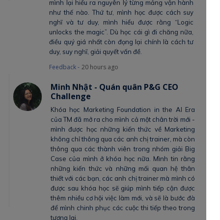
mình lại hiểu ra nguyên lý từng mảng vận hành
như thế nào. Thứ tư, mình học được cách suy
nghĩ và tư duy, mình hiểu được rằng “Logic
unlocks the magic”. Dù học cái gì đi chăng nữa,
điều quý giá nhất còn đọng lại chính là cách tư
duy, suy nghĩ, giải quyết vấn đề.
Feedback -
20 hours ago
Minh Nhật - Quán quân P&G CEO
Challenge
Khóa học Marketing Foundation in the AI Era
của TM đã mở ra cho mình cả một chân trời mới -
mình được học những kiến thức về Marketing
không chỉ thông qua các anh chị trainer, mà còn
thông qua các thành viên trong nhóm giải Big
Case của mình ở khóa học nữa. Mình tin rằng
những kiến thức và những mối quan hệ thân
thiết với các bạn, các anh chị trainer mà mình có
được sau khóa học sẽ giúp mình tiếp cận được
thêm nhiều cơ hội việc làm mới, và sẽ là bước đà
để mình chinh phục các cuộc thi tiếp theo trong
tương lai.