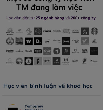
TM đang làm việc
Học viên đến từ
25 ngành hàng
và
200+ công ty
Học viên bình luận về khoá học
Tomorrow