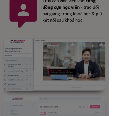
Truy cập vĩnh viễn vào
cộng
đồng cựu học viên
- trao đổi
bài giảng trong khoá học & giữ
kết nối sau khoá học