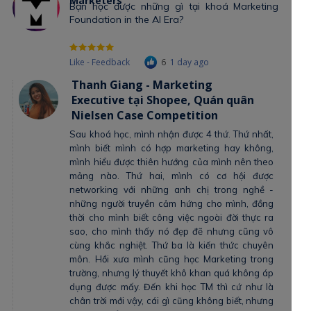
Marketers
Bạn học được những gì tại khoá Marketing
Foundation in the AI Era?
Like - Feedback
6
1 day ago
Thanh Giang - Marketing
Executive tại Shopee, Quán quân
Nielsen Case Competition
Sau khoá học, mình nhận được 4 thứ. Thứ nhất,
mình biết mình có hợp marketing hay không,
mình hiểu được thiên hướng của mình nên theo
mảng nào. Thứ hai, mình có cơ hội được
networking với những anh chị trong nghề -
những người truyền cảm hứng cho mình, đồng
thời cho mình biết công việc ngoài đời thực ra
sao, cho mình thấy nó đẹp đẽ nhưng cũng vô
cùng khắc nghiệt. Thứ ba là kiến thức chuyên
môn. Hồi xưa mình cũng học Marketing trong
trường, nhưng lý thuyết khô khan quá không áp
dụng được mấy. Đến khi học TM thì cứ như là
chân trời mới vậy, cái gì cũng không biết, nhưng