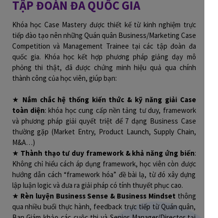
TẬP ĐOÀN ĐA QUỐC GIA
Khóa học Case Mastery được thiết kế từ kinh nghiệm trực
tiếp đào tạo nên những Quán quân Business/Marketing Case
Competition và Management Trainee tại các tập đoàn đa
quốc gia. Khóa học kết hợp phương pháp giảng dạy mô
phỏng thi thật, đã được chứng minh hiệu quả qua chính
thành công của học viên, giúp bạn:
★
Nắm chắc hệ thống kiến thức & kỹ năng giải Case
toàn diện
: khóa học cung cấp nền tảng tư duy, framework
và phương pháp giải quyết triệt để 7 dạng Business Case
thường gặp (Market Entry, Product Launch, Supply Chain,
M&A…)
★
Thành thạo tư duy framework & khả năng ứng biến
:
Không chỉ hiểu cách áp dụng framework, học viên còn được
hướng dẫn cách “framework hóa” đề bài lạ, từ đó xây dựng
lập luận logic và đưa ra giải pháp có tính thuyết phục cao.
★
Rèn luyện Business Sense & Business Mindset
thông
qua nhiều buổi thực hành, feedback trực tiếp từ Quán quân,
Ban Giám khảo các cuộc thi và Senior Manager/Director tại