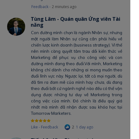
Feedback -
2 minutes ago
Tùng Lâm - Quán quân Ứng viên Tài
năng
Con đường mình chọn là ngành Nhân sự, nhưng
một người làm Nhân sự cũng cần phải hiểu về
chiến lược kinh doanh (business strategy). Vì thế
nên mình càng quyết tâm trau dồi kiến thức về
Marketing để phục vụ cho công việc và con
đường mình đang theo đuổi.Với mình, Marketing
không chỉ dành cho những ai mong muốn theo
đuổi lĩnh vực này. Ngược lại, tất cả mọi người, dù
đã tìm ra đam mê của mình hay chưa, dù đang
theo đuổi bất cứ ngành nghề nào đều có thể vận
dụng được những tư duy về Marketing trong
công việc của mình. Đó chính là điều quý giá
nhất mà mình đã nhận được sau khóa học tại
Tomorrow Marketers.
Like - Feedback
2
1 day ago