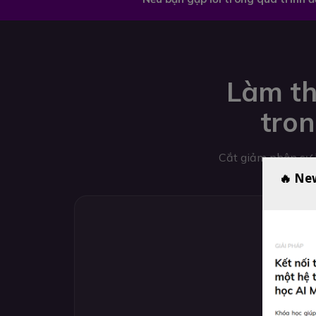
Làm th
tron
Cắt giảm nhân sự k
🔥 Ne