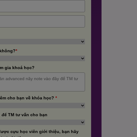
 không?
*
m gia khoá học?
hêm cho bạn về khóa học?
*
 để TM tư vấn cho bạn
ược cựu học viên giới thiệu, bạn hãy