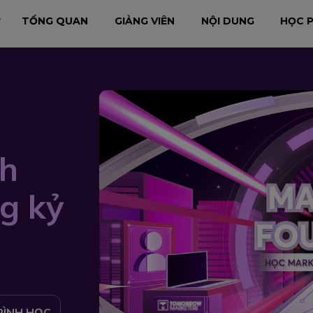
TỔNG QUAN
GIẢNG VIÊN
NỘI DUNG
HỌC P
h
g kỷ
RÌNH HỌC