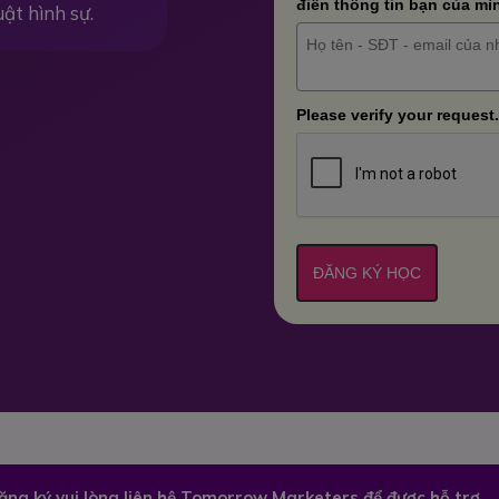
điền thông tin bạn của mì
uật hình sự.
Please verify your request.
ĐĂNG KÝ HỌC
đăng ký vui lòng liên hệ Tomorrow Marketers để được hỗ trợ