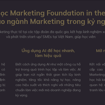
ọc Marketing Foundation in the
o ngành Marketing trong kỷ n
keting thực tế tại các tập đoàn đa quốc gia, kết hợp kinh nghiệm
và phát triển start-up/ SMEs tại Việt Nam, giúp học viên:
Ứng dụng AI để học nhanh,
Mở r
làm hiệu quả
à hệ
Biết cách ứng dụng AI như một công cụ hỗ
Kết nối v
, có
trợ trong quá trình học tập và làm việc. AI
cấp cao 
lĩnh
giúp bạn rút ngắn thời gian tích lũy kinh
Marketing
định
nghiệm, tăng tốc khả năng tự học, nâng
học hỏi k
g bị
cao hiệu suất và thích nghi với những tiêu
quan hệ n
anh
chuẩn làm việc mới mà doanh nghiệp đang
tranh lâu 
kỳ vọng.