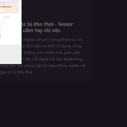
ự học hoặc bị đào thải - Senior
hông còn cầm tay chỉ việc
oanh nghiệp ngày càng kỳ vọng nhân sự chủ
ộng tự học, tự đào sâu và biết sử dụng công
ụ mới. Senior không còn nhiều thời gian cầm
ay chỉ việc. Vì vậy, với người trẻ làm Marketing,
hông liên tục nâng cấp kỹ năng đồng nghĩa với
guy cơ bị đào thải.