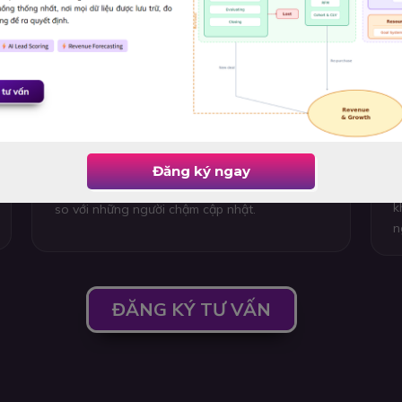
AI là chuẩn mực mới - Không còn là lợi
T
thế mà là bắt buộc
k
D
c
AI đang trở thành tiêu chuẩn kỹ năng mới.
đ
Tương tự Digital Marketing cách đây 10 năm,
c
khả năng ứng dụng AI giúp nhân sự làm việc
Đăng ký ngay
t
nhanh hơn, hiệu quả hơn và tạo lợi thế rõ rệt
k
so với những người chậm cập nhật.
n
ĐĂNG KÝ TƯ VẤN