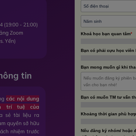
4 (19:00 - 21:00)
 tảng Zoom
Khoá học bạn quan tâm
*
s. Yến)
Bạn có phải cựu học viên
Bạn mong muốn gì khi tha
hông tin
Bạn có muốn TM tư vấn t
ằng
các nội dung
n trí tuệ của
Khoảng thời gian phù hợp
a sẻ tài liệu ra
hạm quyền sở hữu
trách nhiệm trước
Nếu đăng ký nhóm/ hoặc đ