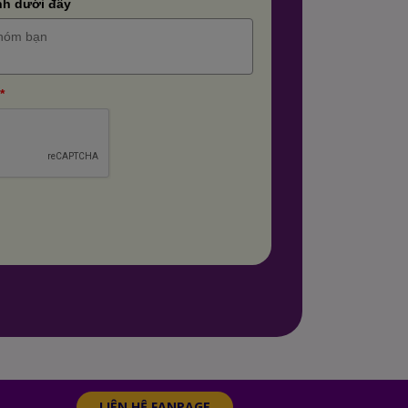
nh dưới đây
*
LIÊN HỆ FANPAGE