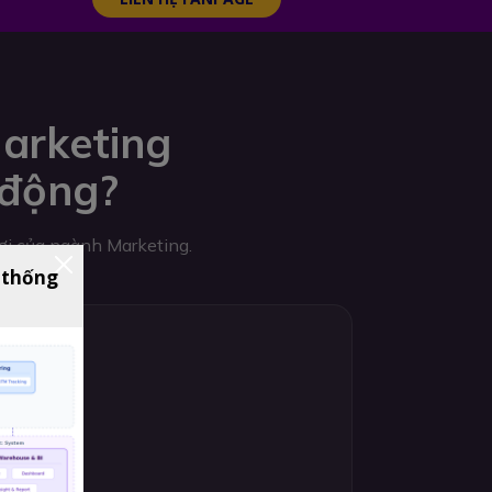
arketing
 động?
hơi của ngành Marketing.
 thống