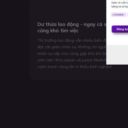
Dư thừa lao động - ngay cả senior
cũng khó tìm việc
Thị trường lao động vẫn nhiều biến động sau cá
đợt cắt giảm nhân sự. Không chỉ người trẻ mà cả
nhân sự cấp cao cũng gặp khó khi tìm việc. Với
sinh viên, first jobber và junior Marketing, áp lực
cạnh tranh càng lớn vì thiếu kinh nghiệm.