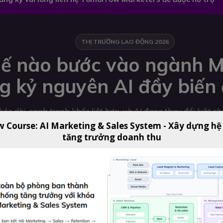
THỊ TRƯỜNG LAO ĐỘNG 2026
ế nào bước vào ngành M
g kỷ nguyên AI đầy biến
éo dài, cạnh tranh khốc liệt hơn, và AI đang thay đổi luật c
w Course: AI Marketing & Sales System - Xây dựng hệ
tăng trưởng doanh thu