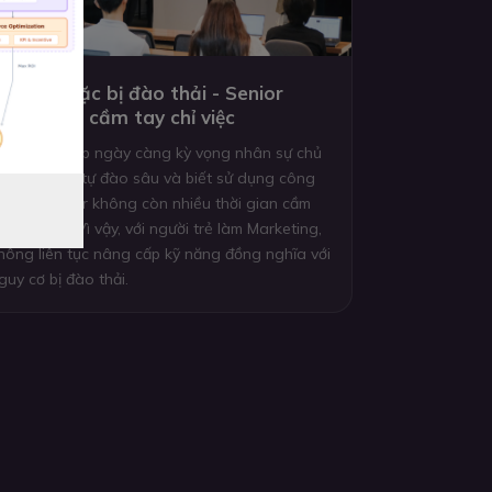
ự học hoặc bị đào thải - Senior
hông còn cầm tay chỉ việc
oanh nghiệp ngày càng kỳ vọng nhân sự chủ
ộng tự học, tự đào sâu và biết sử dụng công
ụ mới. Senior không còn nhiều thời gian cầm
ay chỉ việc. Vì vậy, với người trẻ làm Marketing,
hông liên tục nâng cấp kỹ năng đồng nghĩa với
guy cơ bị đào thải.