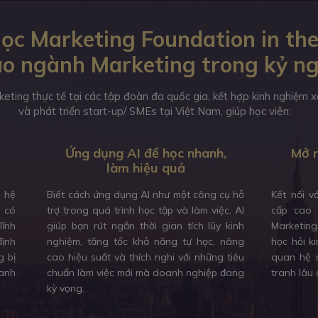
ọc Marketing Foundation in the
o ngành Marketing trong kỷ n
keting thực tế tại các tập đoàn đa quốc gia, kết hợp kinh nghiệm
và phát triển start-up/ SMEs tại Việt Nam, giúp học viên:
Ứng dụng AI để học nhanh,
Mở r
làm hiệu quả
à hệ
Biết cách ứng dụng AI như một công cụ hỗ
Kết nối v
, có
trợ trong quá trình học tập và làm việc. AI
cấp cao 
lĩnh
giúp bạn rút ngắn thời gian tích lũy kinh
Marketing
định
nghiệm, tăng tốc khả năng tự học, nâng
học hỏi k
g bị
cao hiệu suất và thích nghi với những tiêu
quan hệ n
anh
chuẩn làm việc mới mà doanh nghiệp đang
tranh lâu 
kỳ vọng.