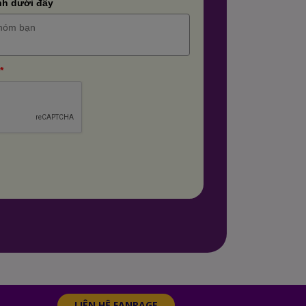
nh dưới đây
*
LIÊN HỆ FANPAGE