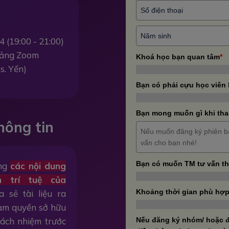
4 (19:00 - 21:00)
 tảng Zoom
Khoá học bạn quan tâm
*
s. Yến)
Bạn có phải cựu học viên
Bạn mong muốn gì khi tha
hông tin
Bạn có muốn TM tư vấn t
ằng
các nội dung
n trí tuệ của
Khoảng thời gian phù hợp
a sẻ tài liệu ra
hạm quyền sở hữu
trách nhiệm trước
Nếu đăng ký nhóm/ hoặc đ