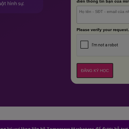
điền thông tin bạn của mì
uật hình sự.
Please verify your request.
ĐĂNG KÝ HỌC
đăng ký vui lòng liên hệ Tomorrow Marketers để được hỗ trợ