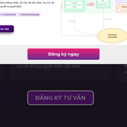
AI là chuẩn mực mới - Không còn là lợi
T
thế mà là bắt buộc
k
D
c
AI đang trở thành tiêu chuẩn kỹ năng mới.
đ
Tương tự Digital Marketing cách đây 10 năm,
c
khả năng ứng dụng AI giúp nhân sự làm việc
Đăng ký ngay
t
nhanh hơn, hiệu quả hơn và tạo lợi thế rõ rệt
k
so với những người chậm cập nhật.
n
ĐĂNG KÝ TƯ VẤN