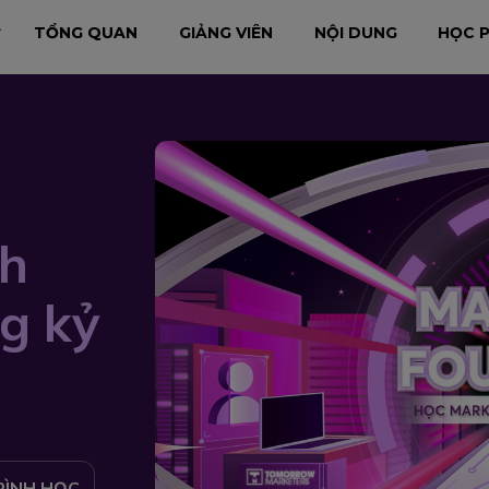
TỔNG QUAN
GIẢNG VIÊN
NỘI DUNG
HỌC P
h
g kỷ
RÌNH HỌC