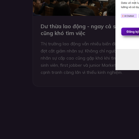
Dư thừa lao động - ngay cả senior
cũng khó tìm việc
Thị trường lao động vẫn nhiều biến động sau cá
đợt cắt giảm nhân sự. Không chỉ người trẻ mà cả
nhân sự cấp cao cũng gặp khó khi tìm việc. Với
sinh viên, first jobber và junior Marketing, áp lực
cạnh tranh càng lớn vì thiếu kinh nghiệm.