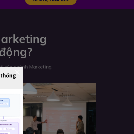
arketing
 động?
hơi của ngành Marketing.
 thống