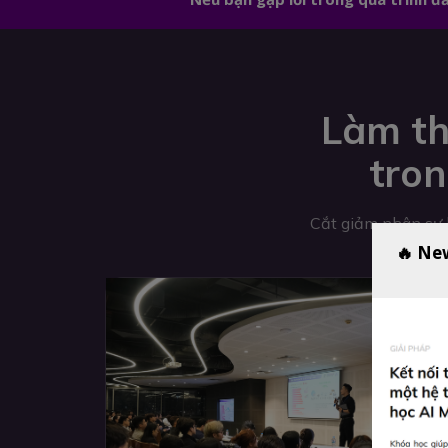
Làm th
tron
Cắt giảm nhân sự k
🔥 Ne