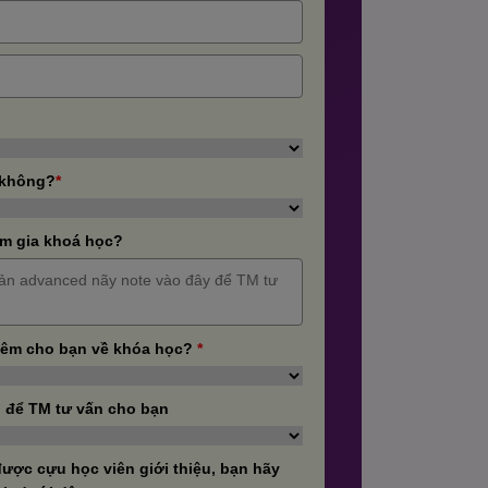
 không?
*
m gia khoá học?
hêm cho bạn về khóa học?
*
 để TM tư vấn cho bạn
ược cựu học viên giới thiệu, bạn hãy