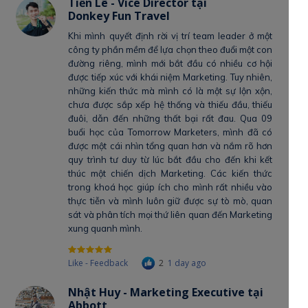
Tiến Lê - Vice Director tại
Donkey Fun Travel
Khi mình quyết định rời vị trí team leader ở một
công ty phần mềm để lựa chọn theo đuổi một con
đường riêng, mình mới bắt đầu có nhiều cơ hội
được tiếp xúc với khái niệm Marketing. Tuy nhiên,
những kiến thức mà mình có là một sự lộn xộn,
chưa được sắp xếp hệ thống và thiếu đầu, thiếu
đuôi, dẫn đến những thất bại rất đau. Qua 09
buổi học của Tomorrow Marketers, mình đã có
được một cái nhìn tổng quan hơn và nắm rõ hơn
quy trình tư duy từ lúc bắt đầu cho đến khi kết
thúc một chiến dịch Marketing. Các kiến thức
trong khoá học giúp ích cho mình rất nhiều vào
thực tiễn và mình luôn giữ được sự tò mò, quan
sát và phân tích mọi thứ liên quan đến Marketing
xung quanh mình.
Like - Feedback
2
1 day ago
Nhật Huy - Marketing Executive tại
Abbott