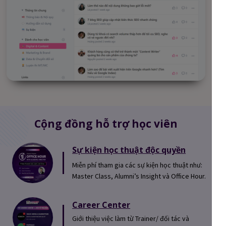
Cộng đồng hỗ trợ học viên
Sự kiện học thuật độc quyền
Miễn phí tham gia các sự kiện học thuật như:
Master Class, Alumni’s Insight và Office Hour.
Career Center
Giới thiệu việc làm từ Trainer/ đối tác và