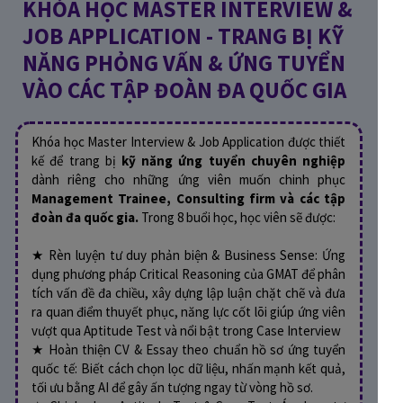
KHÓA HỌC MASTER INTERVIEW &
JOB APPLICATION - TRANG BỊ KỸ
NĂNG PHỎNG VẤN & ỨNG TUYỂN
VÀO CÁC TẬP ĐOÀN ĐA QUỐC GIA
Khóa học Master Interview & Job Application được thiết
kế để trang bị
kỹ năng ứng tuyển chuyên nghiệp
dành riêng cho những ứng viên muốn chinh phục
Management Trainee, Consulting firm và các tập
đoàn đa quốc gia.
Trong 8 buổi học, học viên sẽ được:
★ Rèn luyện tư duy phản biện & Business Sense: Ứng
dụng phương pháp Critical Reasoning của GMAT để phân
tích vấn đề đa chiều, xây dựng lập luận chặt chẽ và đưa
ra quan điểm thuyết phục, năng lực cốt lõi giúp ứng viên
vượt qua Aptitude Test và nổi bật trong Case Interview
★ Hoàn thiện CV & Essay theo chuẩn hồ sơ ứng tuyển
quốc tế: Biết cách chọn lọc dữ liệu, nhấn mạnh kết quả,
tối ưu bằng AI để gây ấn tượng ngay từ vòng hồ sơ.