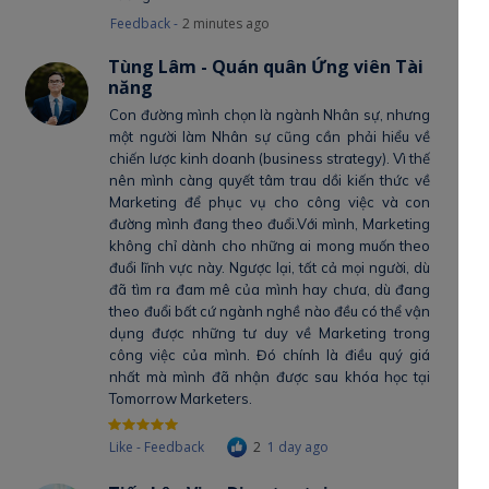
Feedback -
2 minutes ago
Tùng Lâm - Quán quân Ứng viên Tài
năng
Con đường mình chọn là ngành Nhân sự, nhưng
một người làm Nhân sự cũng cần phải hiểu về
chiến lược kinh doanh (business strategy). Vì thế
nên mình càng quyết tâm trau dồi kiến thức về
Marketing để phục vụ cho công việc và con
đường mình đang theo đuổi.Với mình, Marketing
không chỉ dành cho những ai mong muốn theo
đuổi lĩnh vực này. Ngược lại, tất cả mọi người, dù
đã tìm ra đam mê của mình hay chưa, dù đang
theo đuổi bất cứ ngành nghề nào đều có thể vận
dụng được những tư duy về Marketing trong
công việc của mình. Đó chính là điều quý giá
nhất mà mình đã nhận được sau khóa học tại
Tomorrow Marketers.
Like - Feedback
2
1 day ago