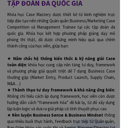
TẬP ĐOÀN ĐA QUỐC GIA
Khóa học Case Mastery được thiết kế từ kinh nghiệm trực
tiếp đào tạo nên những Quán quân Business/Marketing Case
Competition và Management Trainee tại các tập đoàn đa
quốc gia. Khóa học kết hợp phương pháp giảng dạy mô
phỏng thi thật, đã được chứng minh hiệu quả qua chính
thành công của học viên, giúp bạn:
★
Nắm chắc hệ thống kiến thức & kỹ năng giải Case
toàn diện
: khóa học cung cấp nền tảng tư duy, framework
và phương pháp giải quyết triệt để 7 dạng Business Case
thường gặp (Market Entry, Product Launch, Supply Chain,
M&A…)
★
Thành thạo tư duy framework & khả năng ứng biến
:
Không chỉ hiểu cách áp dụng framework, học viên còn được
hướng dẫn cách “framework hóa” đề bài lạ, từ đó xây dựng
lập luận logic và đưa ra giải pháp có tính thuyết phục cao.
★
Rèn luyện Business Sense & Business Mindset
thông
qua nhiều buổi thực hành, feedback trực tiếp từ Quán quân,
Ban Giám khảo các cuộc thi và Senior Manager/Director tại