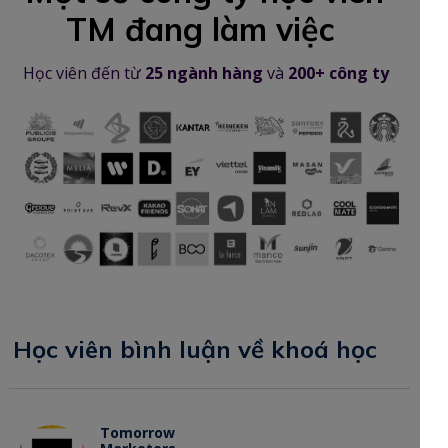
TM đang làm việc
Học viên đến từ
25 ngành hàng
và
200+ công ty
Học viên bình luận về khoá học
Tomorrow