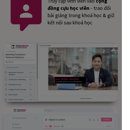
Truy cập vĩnh viễn vào
cộng
đồng cựu học viên
- trao đổi
bài giảng trong khoá học & giữ
kết nối sau khoá học