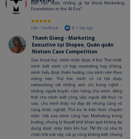
Marketers
Bạn học được những gì tại khoá Marketing
Foundation in the AI Era?
Like - Feedback
6
1 day ago
Thanh Giang - Marketing
Executive tại Shopee, Quán quân
Nielsen Case Competition
Sau khoá học, mình nhận được 4 thứ. Thứ nhất,
mình biết mình có hợp marketing hay không,
mình hiểu được thiên hướng của mình nên theo
mảng nào. Thứ hai, mình có cơ hội được
networking với những anh chị trong nghề -
những người truyền cảm hứng cho mình, đồng
thời cho mình biết công việc ngoài đời thực ra
sao, cho mình thấy nó đẹp đẽ nhưng cũng vô
cùng khắc nghiệt. Thứ ba là kiến thức chuyên
môn. Hồi xưa mình cũng học Marketing trong
trường, nhưng lý thuyết khô khan quá không áp
dụng được mấy. Đến khi học TM thì cứ như là
chân trời mới vậy, cái gì cũng không biết, nhưng