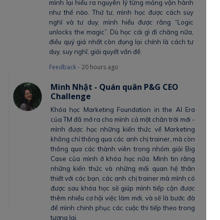
mình lại hiểu ra nguyên lý từng mảng vận hành
như thế nào. Thứ tư, mình học được cách suy
nghĩ và tư duy, mình hiểu được rằng “Logic
unlocks the magic”. Dù học cái gì đi chăng nữa,
điều quý giá nhất còn đọng lại chính là cách tư
duy, suy nghĩ, giải quyết vấn đề.
Feedback -
20 hours ago
Minh Nhật - Quán quân P&G CEO
Challenge
Khóa học Marketing Foundation in the AI Era
của TM đã mở ra cho mình cả một chân trời mới -
mình được học những kiến thức về Marketing
không chỉ thông qua các anh chị trainer, mà còn
thông qua các thành viên trong nhóm giải Big
Case của mình ở khóa học nữa. Mình tin rằng
những kiến thức và những mối quan hệ thân
thiết với các bạn, các anh chị trainer mà mình có
được sau khóa học sẽ giúp mình tiếp cận được
thêm nhiều cơ hội việc làm mới, và sẽ là bước đà
để mình chinh phục các cuộc thi tiếp theo trong
tương lai.