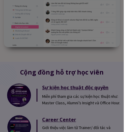
Cộng đồng hỗ trợ học viên
Sự kiện học thuật độc quyền
Miễn phí tham gia các sự kiện học thuật như:
Master Class, Alumni’s Insight và Office Hour.
Career Center
Giới thiệu việc làm từ Trainer/ đối tác và