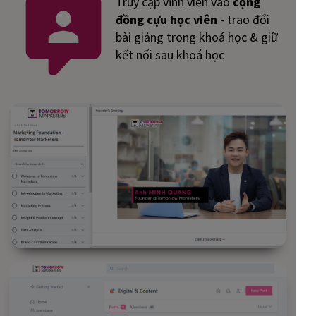
Truy cập vĩnh viễn vào
cộng
đồng cựu học viên
- trao đổi
bài giảng trong khoá học & giữ
kết nối sau khoá học