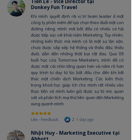
Tiến Lê - Vice Director tại
Donkey Fun Travel
Khi mình quyết định rời vị trí team leader ở một
công ty phần mềm để lựa chọn theo đuổi một con
đường riêng, mình mới bắt đầu có nhiều cơ hội
được tiếp xúc với khái niệm Marketing. Tuy nhiên,
những kiến thức mà mình có là một sự lộn xộn,
chưa được sắp xếp hệ thống và thiếu đầu, thiếu
đuôi, dẫn đến những thất bại rất đau. Qua 09
buổi học của Tomorrow Marketers, mình đã có
được một cái nhìn tổng quan hơn và nắm rõ hơn
quy trình tư duy từ lúc bắt đầu cho đến khi kết
thúc một chiến dịch Marketing. Các kiến thức
trong khoá học giúp ích cho mình rất nhiều vào
thực tiễn và mình luôn giữ được sự tò mò, quan
sát và phân tích mọi thứ liên quan đến Marketing
xung quanh mình.
Like - Feedback
2
1 day ago
Nhật Huy - Marketing Executive tại
Abbott