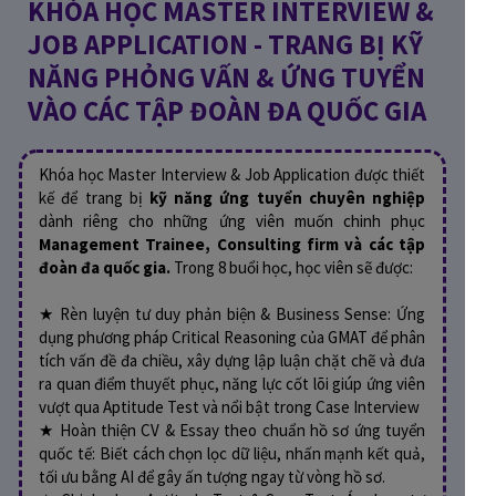
KHÓA HỌC MASTER INTERVIEW &
JOB APPLICATION - TRANG BỊ KỸ
NĂNG PHỎNG VẤN & ỨNG TUYỂN
VÀO CÁC TẬP ĐOÀN ĐA QUỐC GIA
Khóa học Master Interview & Job Application được thiết
kế để trang bị
kỹ năng ứng tuyển chuyên nghiệp
dành riêng cho những ứng viên muốn chinh phục
Management Trainee, Consulting firm và các tập
đoàn đa quốc gia.
Trong 8 buổi học, học viên sẽ được:
★ Rèn luyện tư duy phản biện & Business Sense: Ứng
dụng phương pháp Critical Reasoning của GMAT để phân
tích vấn đề đa chiều, xây dựng lập luận chặt chẽ và đưa
ra quan điểm thuyết phục, năng lực cốt lõi giúp ứng viên
vượt qua Aptitude Test và nổi bật trong Case Interview
★ Hoàn thiện CV & Essay theo chuẩn hồ sơ ứng tuyển
quốc tế: Biết cách chọn lọc dữ liệu, nhấn mạnh kết quả,
tối ưu bằng AI để gây ấn tượng ngay từ vòng hồ sơ.