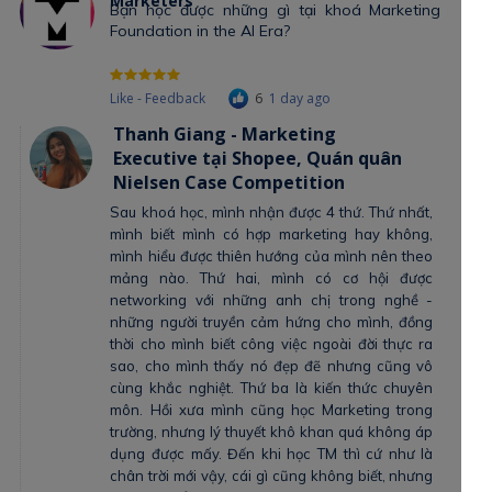
Marketers
Bạn học được những gì tại khoá Marketing
Foundation in the AI Era?
Like - Feedback
6
1 day ago
Thanh Giang - Marketing
Executive tại Shopee, Quán quân
Nielsen Case Competition
Sau khoá học, mình nhận được 4 thứ. Thứ nhất,
mình biết mình có hợp marketing hay không,
mình hiểu được thiên hướng của mình nên theo
mảng nào. Thứ hai, mình có cơ hội được
networking với những anh chị trong nghề -
những người truyền cảm hứng cho mình, đồng
thời cho mình biết công việc ngoài đời thực ra
sao, cho mình thấy nó đẹp đẽ nhưng cũng vô
cùng khắc nghiệt. Thứ ba là kiến thức chuyên
môn. Hồi xưa mình cũng học Marketing trong
trường, nhưng lý thuyết khô khan quá không áp
dụng được mấy. Đến khi học TM thì cứ như là
chân trời mới vậy, cái gì cũng không biết, nhưng