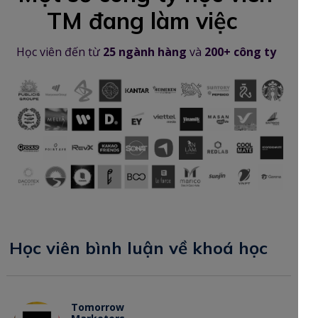
TM đang làm việc
Học viên đến từ
25 ngành hàng
và
200+ công ty
Học viên bình luận về khoá học
Tomorrow