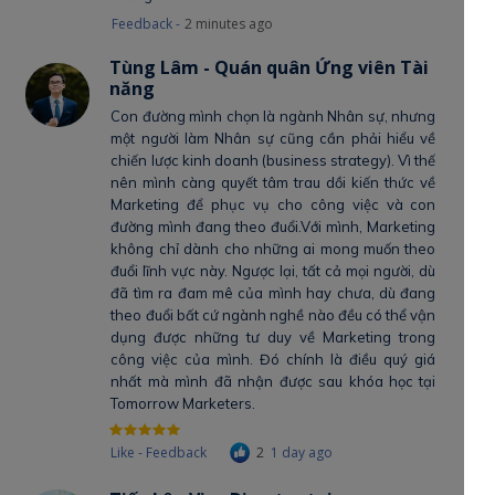
Feedback -
2 minutes ago
Tùng Lâm - Quán quân Ứng viên Tài
năng
Con đường mình chọn là ngành Nhân sự, nhưng
một người làm Nhân sự cũng cần phải hiểu về
chiến lược kinh doanh (business strategy). Vì thế
nên mình càng quyết tâm trau dồi kiến thức về
Marketing để phục vụ cho công việc và con
đường mình đang theo đuổi.Với mình, Marketing
không chỉ dành cho những ai mong muốn theo
đuổi lĩnh vực này. Ngược lại, tất cả mọi người, dù
đã tìm ra đam mê của mình hay chưa, dù đang
theo đuổi bất cứ ngành nghề nào đều có thể vận
dụng được những tư duy về Marketing trong
công việc của mình. Đó chính là điều quý giá
nhất mà mình đã nhận được sau khóa học tại
Tomorrow Marketers.
Like - Feedback
2
1 day ago