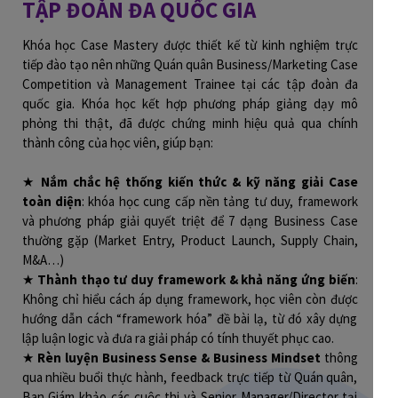
TẬP ĐOÀN ĐA QUỐC GIA
Khóa học Case Mastery được thiết kế từ kinh nghiệm trực
tiếp đào tạo nên những Quán quân Business/Marketing Case
Competition và Management Trainee tại các tập đoàn đa
quốc gia. Khóa học kết hợp phương pháp giảng dạy mô
phỏng thi thật, đã được chứng minh hiệu quả qua chính
thành công của học viên, giúp bạn:
★
Nắm chắc hệ thống kiến thức & kỹ năng giải Case
toàn diện
: khóa học cung cấp nền tảng tư duy, framework
và phương pháp giải quyết triệt để 7 dạng Business Case
thường gặp (Market Entry, Product Launch, Supply Chain,
M&A…)
★
Thành thạo tư duy framework & khả năng ứng biến
:
Không chỉ hiểu cách áp dụng framework, học viên còn được
hướng dẫn cách “framework hóa” đề bài lạ, từ đó xây dựng
lập luận logic và đưa ra giải pháp có tính thuyết phục cao.
★
Rèn luyện Business Sense & Business Mindset
thông
qua nhiều buổi thực hành, feedback trực tiếp từ Quán quân,
Ban Giám khảo các cuộc thi và Senior Manager/Director tại