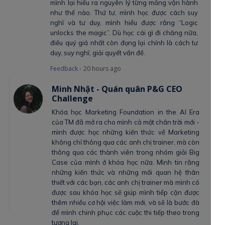
mình lại hiểu ra nguyên lý từng mảng vận hành
như thế nào. Thứ tư, mình học được cách suy
nghĩ và tư duy, mình hiểu được rằng “Logic
unlocks the magic”. Dù học cái gì đi chăng nữa,
điều quý giá nhất còn đọng lại chính là cách tư
duy, suy nghĩ, giải quyết vấn đề.
Feedback -
20 hours ago
Minh Nhật - Quán quân P&G CEO
Challenge
Khóa học Marketing Foundation in the AI Era
của TM đã mở ra cho mình cả một chân trời mới -
mình được học những kiến thức về Marketing
không chỉ thông qua các anh chị trainer, mà còn
thông qua các thành viên trong nhóm giải Big
Case của mình ở khóa học nữa. Mình tin rằng
những kiến thức và những mối quan hệ thân
thiết với các bạn, các anh chị trainer mà mình có
được sau khóa học sẽ giúp mình tiếp cận được
thêm nhiều cơ hội việc làm mới, và sẽ là bước đà
để mình chinh phục các cuộc thi tiếp theo trong
tương lai.