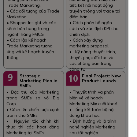
Trade Marketing.
tiết, kết nối hoạt động
• Các đối tượng của Trade
truyền thông với trade tại
Marketing.
điểm bán.
• Shopper Insight và các
• Cách phân bổ ngân
kênh bán hàng trong
sách và xác định KPI cho
ngành hàng FMCG.
chiến dịch.
• Cách lập kế hoạch
• Cách xây dựng
Trade Marketing tương
marketing proposal.
ứng với kế hoạch truyền
• Kỹ năng thuyết trình,
thông.
thuyết phục đối tác và
các phòng ban trong
công ty.
9
10
Strategic
Final Project: New
Marketing Plan in
Product Launch
SMEs
• Đặc thù của Marketing
• Thuyết trình và phản
trong SMEs so với Big
biện về kế hoạch
Corp.
Marketing Mix cuối khoá.
• Cách lên chiến lược cạnh
• Tổng kết toàn bộ nội
tranh cho SMEs.
dung khóa học.
• Nguyên tắc chính khi
• Định hướng và lộ trình
thực thi các hoạt động
nghề nghiệp Marketing
Marketing tại SMEs.
sau tốt nghiệp.