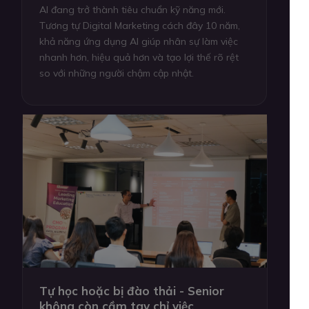
AI đang trở thành tiêu chuẩn kỹ năng mới.
Tương tự Digital Marketing cách đây 10 năm,
khả năng ứng dụng AI giúp nhân sự làm việc
nhanh hơn, hiệu quả hơn và tạo lợi thế rõ rệt
so với những người chậm cập nhật.
Tự học hoặc bị đào thải - Senior
không còn cầm tay chỉ việc