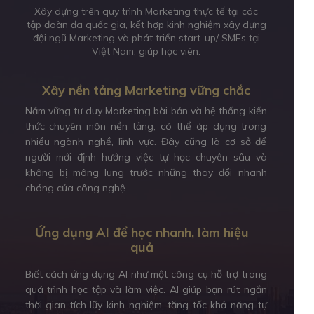
Xây dựng trên quy trình Marketing thực tế tại các
tập đoàn đa quốc gia, kết hợp kinh nghiệm xây dựng
đội ngũ Marketing và phát triển start-up/ SMEs tại
Việt Nam, giúp học viên:
Xây nền tảng Marketing vững chắc
Nắm vững tư duy Marketing bài bản và hệ thống kiến
thức chuyên môn nền tảng, có thể áp dụng trong
nhiều ngành nghề, lĩnh vực. Đây cũng là cơ sở để
người mới định hướng việc tự học chuyên sâu và
không bị mông lung trước những thay đổi nhanh
chóng của công nghệ.
Ứng dụng AI để học nhanh, làm hiệu
quả
Biết cách ứng dụng AI như một công cụ hỗ trợ trong
quá trình học tập và làm việc. AI giúp bạn rút ngắn
thời gian tích lũy kinh nghiệm, tăng tốc khả năng tự