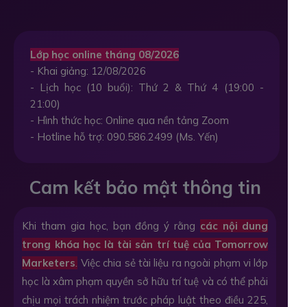
Lớp học online tháng 08/2026
- Khai giảng: 12/08/2026
- Lịch học (10 buổi): Thứ 2 & Thứ 4 (19:00 -
21:00)
- Hình thức học: Online qua nền tảng Zoom
- Hotline hỗ trợ: 090.586.2499 (Ms. Yến)
Cam kết bảo mật thông tin
Khi tham gia học, bạn đồng ý rằng
các nội dung
trong khóa học là tài sản trí tuệ của Tomorrow
Marketers
.
Việc chia sẻ tài liệu ra ngoài phạm vi lớp
học là xâm phạm quyền sở hữu trí tuệ và có thể phải
chịu mọi trách nhiệm trước pháp luật theo điều 225,