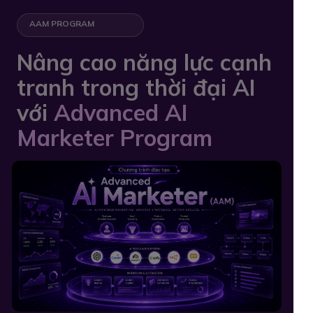
AAM PROGRAM
Nâng cao năng lực cạnh
tranh trong thời đại AI
với
Advanced AI
Marketer Program