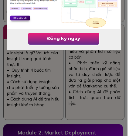
• Cách dùng AI để
nghiên cứu thị trường .
3
4
Consumer
Practice 1: Data-
Understanding &
driven Marketing
Đăng ký ngay
Insight
development
• Các phương pháp đọc,
hiểu và phân tích số liệu
• Insight là gì? Vai trò của
cơ bản.
Insight trong quá trình
• Phát triển kỹ năng
thực thi.
phân tích, đánh giá số liệu
• Quy trình 4 bước tìm
và tư duy chiến lược để
Insight.
đưa ra giải pháp cho một
• Cách sử dụng insight
vấn đề Marketing cụ thể.
cho phát triển ý tưởng sản
• Cách dùng AI để phân
phẩm và truyền thông.
tích, trực quan hóa dữ
• Cách dùng AI để tìm hiểu
liệu.
insight khách hàng.
Module 2: Market Deployment