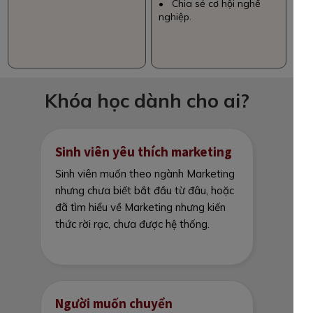
• Chia sẻ cơ hội nghề
nghiệp.
Khóa học dành cho ai?
Sinh viên yêu thích marketing
Sinh viên muốn theo ngành Marketing
nhưng chưa biết bắt đầu từ đâu, hoặc
đã tìm hiểu về Marketing nhưng kiến
thức rời rạc, chưa được hệ thống.
Người muốn chuyển