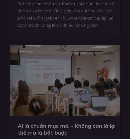
đợt cắt giảm nhân sự. Không chỉ người trẻ mà cả
nhân sự cấp cao cũng gặp khó khi tìm việc. Với
sinh viên, first jobber và junior Marketing, áp lực
cạnh tranh càng lớn vì thiếu kinh nghiệm.
AI là chuẩn mực mới - Không còn là lợi
thế mà là bắt buộc