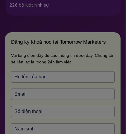
226 bộ luật hình sự.
Đăng ký khoá học tại Tomorrow Marketers
Vui lòng điền đầy đủ các thông tin dưới đây. Chúng tôi
sẽ liên lạc lại trong 24h làm việc.