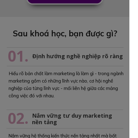
Sau khoá học, bạn được gì?
01.
Định hướng nghề nghiệp rõ ràng
Hiểu rõ bản chất làm marketing là làm gì - trong ngành
marketing gồm có những lĩnh vực nào, cơ hội nghề
nghiệp của từng lĩnh vực - mối liên hệ giữa các mảng
công việc đó với nhau.
02.
Nắm vững tư duy marketing
nền tảng
Nắm vững hệ thống kiến thức nền tảng nhất mà bất