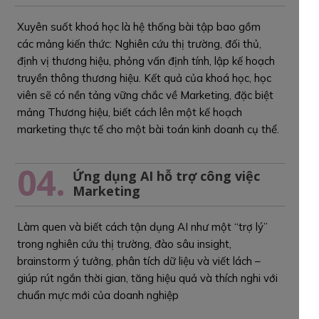
Xuyên suốt khoá học là hệ thống bài tập bao gồm
các mảng kiến thức: Nghiên cứu thị trường, đối thủ,
định vị thương hiệu, phỏng vấn định tính, lập kế hoạch
truyền thông thương hiệu. Kết quả của khoá học, học
viên sẽ có nền tảng vững chắc về Marketing, đặc biệt
mảng Thương hiệu, biết cách lên một kế hoạch
marketing thực tế cho một bài toán kinh doanh cụ thể.
04.
Ứng dụng AI hỗ trợ công việc
Marketing
Làm quen và biết cách tận dụng AI như một “trợ lý”
trong nghiên cứu thị trường, đào sâu insight,
brainstorm ý tưởng, phân tích dữ liệu và viết lách –
giúp rút ngắn thời gian, tăng hiệu quả và thích nghi với
chuẩn mực mới của doanh nghiệp