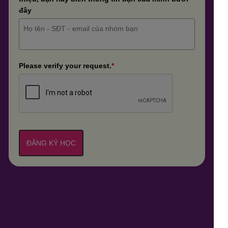
đây
Please verify your request.
*
ĐĂNG KÝ HỌC