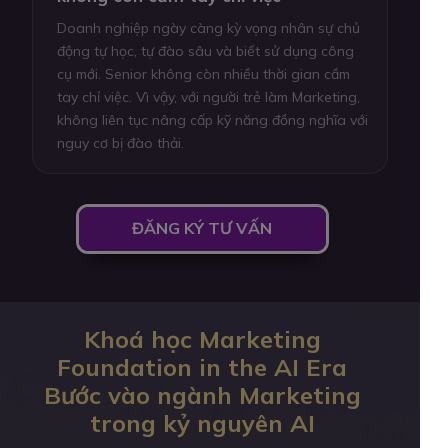
Doanh nghiệp ngày càng kỳ vọng nhân sự chủ
động tự học, tự đào sâu và biết sử dụng công
cụ mới. Senior không còn nhiều thời gian cầm
tay chỉ việc. Vì vậy, với người trẻ làm Marketing,
không liên tục nâng cấp kỹ năng đồng nghĩa với
nguy cơ bị đào thải.
ĐĂNG KÝ TƯ VẤN
Khoá học Marketing
Foundation in the AI Era
Bước vào ngành Marketing
trong kỷ nguyên AI