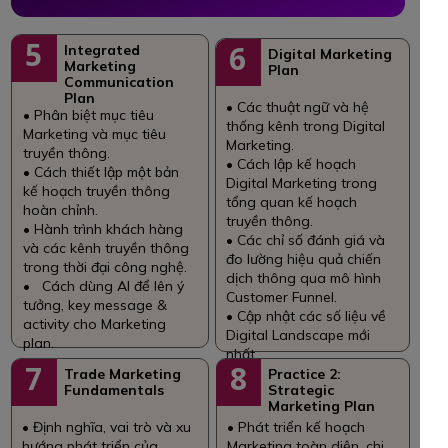
5
6
Integrated
Digital Marketing
Marketing
Plan
Communication
Plan
• Các thuật ngữ và hệ
• Phân biệt mục tiêu
thống kênh trong Digital
Marketing và mục tiêu
Marketing.
truyền thông.
• Cách lập kế hoạch
• Cách thiết lập một bản
Digital Marketing trong
kế hoạch truyền thông
tổng quan kế hoạch
hoàn chỉnh.
truyền thông.
• Hành trình khách hàng
• Các chỉ số đánh giá và
và các kênh truyền thông
đo lường hiệu quả chiến
trong thời đại công nghệ.
dịch thông qua mô hình
• Cách dùng AI để lên ý
Customer Funnel.
tưởng, key message &
• Cập nhật các số liệu về
activity cho Marketing
Digital Landscape mới
plan.
nhất.
7
8
Trade Marketing
Practice 2:
Fundamentals
Strategic
Marketing Plan
• Định nghĩa, vai trò và xu
• Phát triển kế hoạch
hướng phát triển của
Marketing toàn diện, chi