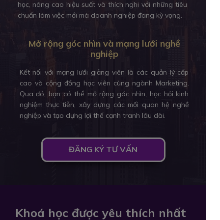
học, nâng cao hiệu suất và thích nghi với những tiêu
chuẩn làm việc mới mà doanh nghiệp đang kỳ vọng.
Mở rộng góc nhìn và mạng lưới nghề
nghiệp
Kết nối với mạng lưới giảng viên là các quản lý cấp
cao và cộng đồng học viên cùng ngành Marketing.
Qua đó, bạn có thể mở rộng góc nhìn, học hỏi kinh
nghiệm thực tiễn, xây dựng các mối quan hệ nghề
nghiệp và tạo dựng lợi thế cạnh tranh lâu dài.
ĐĂNG KÝ TƯ VẤN
Khoá học được yêu thích nhất