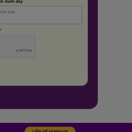
nh dưới đây
*
LIÊN HỆ FANPAGE