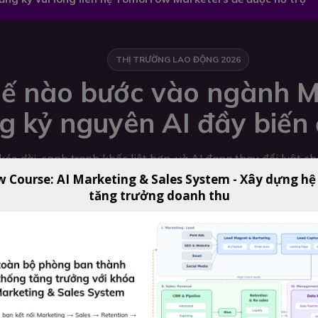
THỊ TRƯỜNG LAO ĐỘNG 2026
ế nào bước vào ngành M
g kỷ nguyên AI đầy biến
éo dài, cạnh tranh khốc liệt hơn, và AI đang thay đổi luật c
w Course: AI Marketing & Sales System - Xây dựng hệ
tăng trưởng doanh thu