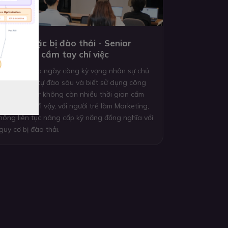
ự học hoặc bị đào thải - Senior
hông còn cầm tay chỉ việc
oanh nghiệp ngày càng kỳ vọng nhân sự chủ
ộng tự học, tự đào sâu và biết sử dụng công
ụ mới. Senior không còn nhiều thời gian cầm
ay chỉ việc. Vì vậy, với người trẻ làm Marketing,
hông liên tục nâng cấp kỹ năng đồng nghĩa với
guy cơ bị đào thải.