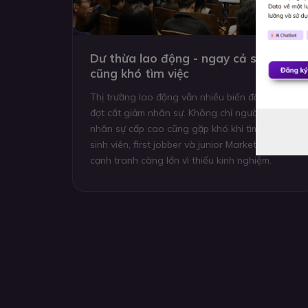
Dư thừa lao động - ngay cả senior
cũng khó tìm việc
Thị trường lao động vẫn nhiều biến động sau cá
đợt cắt giảm nhân sự. Không chỉ người trẻ mà cả
nhân sự cấp cao cũng gặp khó khi tìm việc. Với
sinh viên, first jobber và junior Marketing, áp lực
cạnh tranh càng lớn vì thiếu kinh nghiệm.