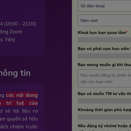
4 (19:00 - 21:00)
 tảng Zoom
Khoá học bạn quan tâm
*
s. Yến)
Bạn có phải cựu học viên
Bạn mong muốn gì khi tha
hông tin
Bạn có muốn TM tư vấn t
ằng
các nội dung
n trí tuệ của
Khoảng thời gian phù hợp
a sẻ tài liệu ra
hạm quyền sở hữu
trách nhiệm trước
Nếu đăng ký nhóm/ hoặc đ