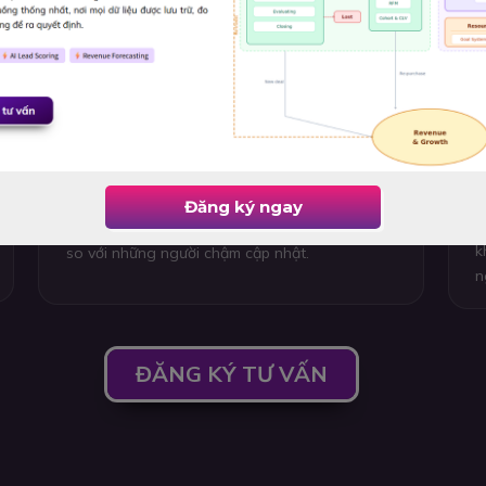
AI là chuẩn mực mới - Không còn là lợi
T
thế mà là bắt buộc
k
D
c
AI đang trở thành tiêu chuẩn kỹ năng mới.
đ
Tương tự Digital Marketing cách đây 10 năm,
c
khả năng ứng dụng AI giúp nhân sự làm việc
Đăng ký ngay
t
nhanh hơn, hiệu quả hơn và tạo lợi thế rõ rệt
k
so với những người chậm cập nhật.
n
ĐĂNG KÝ TƯ VẤN