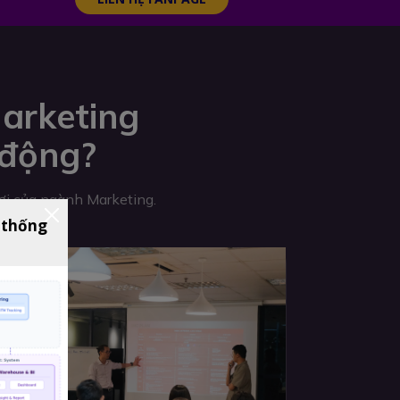
arketing
 động?
hơi của ngành Marketing.
 thống