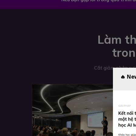
Làm th
tron
Cắt giảm nhân sự k
🔥 Ne