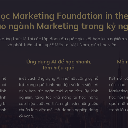
ọc Marketing Foundation in the
o ngành Marketing trong kỷ n
keting thực tế tại các tập đoàn đa quốc gia, kết hợp kinh nghiệm
và phát triển start-up/ SMEs tại Việt Nam, giúp học viên:
Ứng dụng AI để học nhanh,
Mở r
làm hiệu quả
à hệ
Biết cách ứng dụng AI như một công cụ hỗ
Kết nối v
, có
trợ trong quá trình học tập và làm việc. AI
cấp cao 
lĩnh
giúp bạn rút ngắn thời gian tích lũy kinh
Marketing
định
nghiệm, tăng tốc khả năng tự học, nâng
học hỏi k
g bị
cao hiệu suất và thích nghi với những tiêu
quan hệ n
anh
chuẩn làm việc mới mà doanh nghiệp đang
tranh lâu 
kỳ vọng.