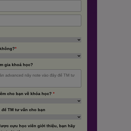
 không?
*
m gia khoá học?
hêm cho bạn về khóa học?
*
 để TM tư vấn cho bạn
ược cựu học viên giới thiệu, bạn hãy