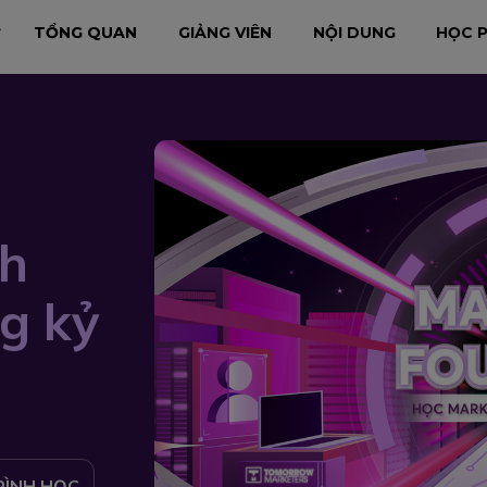
TỔNG QUAN
GIẢNG VIÊN
NỘI DUNG
HỌC P
h
g kỷ
RÌNH HỌC