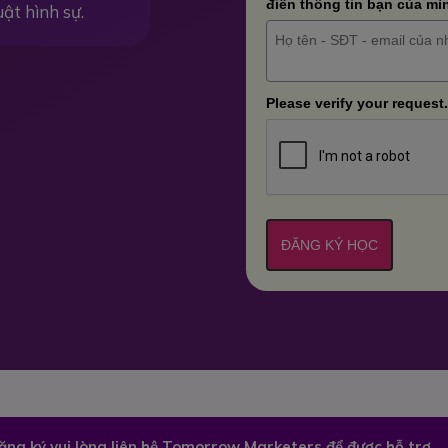
điền thông tin bạn của mì
uật hình sự.
Please verify your request.
ĐĂNG KÝ HỌC
đăng ký vui lòng liên hệ Tomorrow Marketers để được hỗ trợ