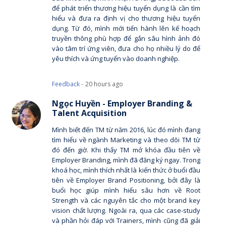
để phát triển thương hiệu tuyển dụng là cần tìm
hiểu và đưa ra định vị cho thương hiệu tuyển
dụng. Từ đó, mình mới tiến hành lên kế hoạch
truyền thông phù hợp để gắn sâu hình ảnh đó
vào tâm trí ứng viên, đưa cho họ nhiều lý do để
yêu thích và ứng tuyển vào doanh nghiệp.
Feedback -
20 hours ago
Ngọc Huyền - Employer Branding &
Talent Acquisition
Mình biết đến TM từ năm 2016, lúc đó mình đang
tìm hiểu về ngành Marketing và theo dõi TM từ
đó đến giờ. Khi thấy TM mở khóa đầu tiên về
Employer Branding, mình đã đăng ký ngay. Trong
khoá học, mình thích nhất là kiến thức ở buổi đầu
tiên về Employer Brand Positioning, bởi đây là
buổi học giúp mình hiểu sâu hơn về Root
Strength và các nguyên tắc cho một brand key
vision chất lượng. Ngoài ra, qua các case-study
và phần hỏi đáp với Trainers, mình cũng đã giải