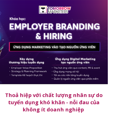
Thoả hiệp với chất lượng nhân sự do
tuyển dụng khó khăn - nỗi đau của
không ít doanh nghiệp