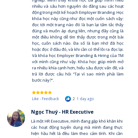
nghiệp. Mình thấy khóa học đã giúp mình hiểu
nhiều và sâu hơn nguyên do đằng sau các hoạt
động trong một kế hoạch Employer Branding. Học
khóa học này cũng như đọc một cuốn sách vậy:
đọc tới một trang nào đó là bạn lại tấm tắc thấy
đúng và muốn áp dụng liền, nhưng đây cũng là
một điều không dễ tìm thấy được trong một bài
học, cuốn sách nào. Đa số là bạn nhớ đã học
hoặc đọc ở đâu đó, và khi cần có thể lôi ra đọc lại.
Và khóa học Employer Branding & Hiring của TM
với mình cũng như vậy. Khóa học giúp mình mở
ra nhiều khía cạnh hơn, hiểu sâu được vấn đề, và
trả lời được câu hỏi “Tại vì sao mình phải làm
bước này?”.
Like - Feedback
2
1 day ago
Ngọc Thuý - HR Executive
Là một HR Executive, mình đang gặp khó khăn khi
các hoạt động tuyển dụng mà mình đang thực
hiện hầu hết là đều làm theo cảm tính. Khi cần